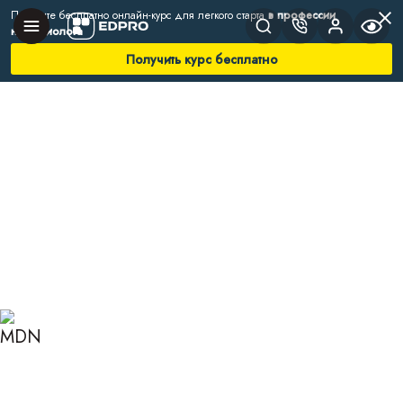
Получите бесплатно онлайн-курс для легкого старта
в профессии
нутрициолога
Получить курс бесплатно
Главная
Блог
Нутрициология
Цифровой детокс
ЦИФРОВОЙ ДЕТОКС: КАК
ВОССТАНОВИТЬ БАЛАНС
МЕЖДУ ОНЛАЙН-
МИРОМ И