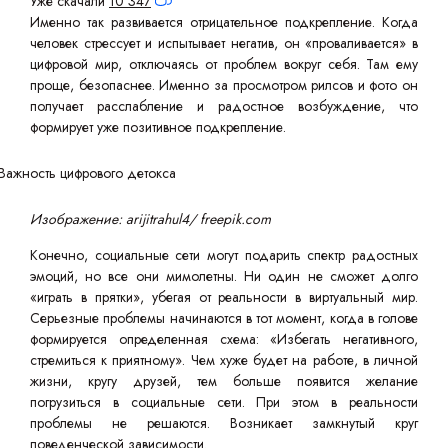
Уже скачали
10 347
Именно так развивается отрицательное подкрепление. Когда
человек стрессует и испытывает негатив, он «проваливается» в
цифровой мир, отключаясь от проблем вокруг себя. Там ему
проще, безопаснее. Именно за просмотром рилсов и фото он
получает расслабление и радостное возбуждение, что
формирует уже позитивное подкрепление.
Изображение: arijitrahul4/ freepik.com
Конечно, социальные сети могут подарить спектр радостных
эмоций, но все они мимолетны. Ни один не сможет долго
«играть в прятки», убегая от реальности в виртуальный мир.
Серьезные проблемы начинаются в тот момент, когда в голове
формируется определенная схема: «Избегать негативного,
стремиться к приятному». Чем хуже будет на работе, в личной
жизни, кругу друзей, тем больше появится желание
погрузиться в социальные сети. При этом в реальности
проблемы не решаются. Возникает замкнутый круг
поведенческой зависимости.