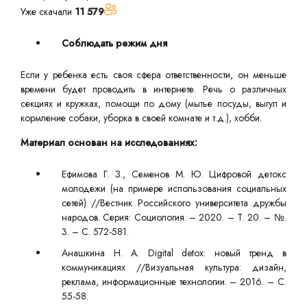
Уже скачали
11 579
Соблюдать режим дня
Если у ребенка есть своя сфера ответственности, он меньше
времени будет проводить в интернете. Речь о различных
секциях и кружках, помощи по дому (мытье посуды, выгул и
кормление собаки, уборка в своей комнате и т.д.), хобби.
Материал основан на исследованиях:
Ефимова Г. З., Семенов М. Ю. Цифровой детокс
молодежи (на примере использования социальных
сетей) //Вестник Российского университета дружбы
народов. Серия: Социология. – 2020. – Т. 20. – №.
3. – С. 572-581.
Анашкина Н. А. Digital detox: новый тренд в
коммуникациях //Визуальная культура: дизайн,
реклама, информационные технологии. – 2016. – С.
55-58.