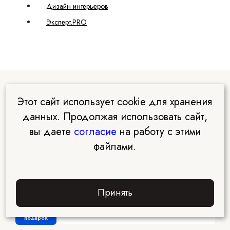
Дизайн интерьеров
Эксперт.PRO
Этот сайт использует cookie для хранения
Курсы Академии EDPRO
данных. Продолжая использовать сайт,
вы даете
согласие
на работу с этими
файлами.
Интегративная нутрициология
Решите проблемы со здоровьем и освойте профессию с
Принять
доходом от 100000₽ в месяц без медицинского
образования
Забрать
подарок