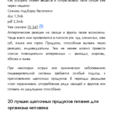
Как ускорить обмен веществ и почувствовать себя лучше уже
через неделю
Скачать подборку бесплатно
doc 1,7mb
pdf 2,5mb
Уже скачали
10 347
Аллергические реакции на овощи и фрукты также возможны.
Чаще всего они проявляются в полости рта: зуд слизистых, отек
губ, языка или горла. Продукты, способные вызвать такую
реакцию, индивидуальны. Тем не менее можно привести
список потенциально аллергенных — авокадо, морковь,
яблоки и тыква.
При некоторых острых или хронических заболеваниях
пищеварительной системы требуется особый подход к
приготовлению щелочных продуктов. В периоды рецидива
стоит ограничивать употребление ряда овощей и фруктов или
готовить их щадящими способами.
20 лучших щелочных продуктов питания для
организма человека