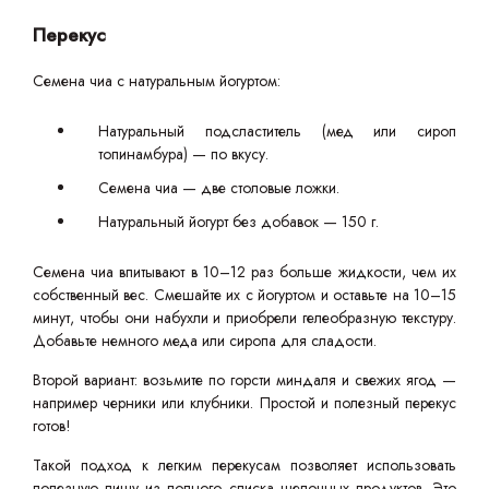
Перекус
Семена чиа с натуральным йогуртом:
Натуральный подсластитель (мед или сироп
топинамбура) — по вкусу.
Семена чиа — две столовые ложки.
Натуральный йогурт без добавок — 150 г.
Семена чиа впитывают в 10–12 раз больше жидкости, чем их
собственный вес. Смешайте их с йогуртом и оставьте на 10–15
минут, чтобы они набухли и приобрели гелеобразную текстуру.
Добавьте немного меда или сиропа для сладости.
Второй вариант: возьмите по горсти миндаля и свежих ягод —
например черники или клубники. Простой и полезный перекус
готов!
Такой подход к легким перекусам позволяет использовать
полезную пищу из полного списка щелочных продуктов. Это