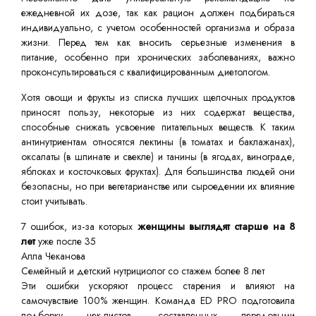
ежедневной их дозе, так как рацион должен подбираться
индивидуально, с учетом особенностей организма и образа
жизни. Перед тем как вносить серьезные изменения в
питание, особенно при хронических заболеваниях, важно
проконсультироваться с квалифицированным диетологом.
Хотя овощи и фрукты из списка лучших щелочных продуктов
приносят пользу, некоторые из них содержат вещества,
способные снижать усвоение питательных веществ. К таким
антинутриентам относятся лектины (в томатах и баклажанах),
оксалаты (в шпинате и свекле) и танины (в ягодах, винограде,
яблоках и косточковых фруктах). Для большинства людей они
безопасны, но при вегетарианстве или сыроедении их влияние
стоит учитывать.
7 ошибок, из-за которых
женщины выглядят старше на 8
лет
уже после 35
Алла Чеканова
Семейный и детский нутрициолог со стажем более 8 лет
Эти ошибки ускоряют процесс старения и влияют на
самочувствие 100% женщин. Команда ED PRO подготовила
подборку чек-листов, составленных передовыми