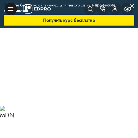
Получите бесплатно онлайн-курс для легкого старта
в профессии
нутрициолога
Получить курс бесплатно
Главная
Блог
Нутрициология
Список щелочных продуктов
СПИСОК ЩЕЛОЧНЫХ
ПРОДУКТОВ И ИХ
ПОЛЬЗА ДЛЯ