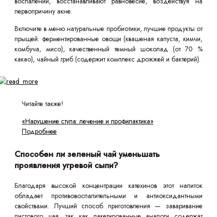
воспалений, восстанавливают равновесие, воздействуя на
первопричину акне.
Включите в меню натуральные пробиотики, лучшие продукты от
прыщей: ферментированные овощи (квашеная капуста, кимчи,
комбуча, мисо), качественный темный шоколад (от 70 %
какао), чайный гриб (содержит комплекс дрожжей и бактерий).
Читайте также!
«Нарушение стула: лечение и профилактика»
Подробнее
Способен ли зеленый чай уменьшать
проявления угревой сыпи?
Благодаря высокой концентрации катехинов этот напиток
обладает противовоспалительными и антиоксидантными
свойствами. Лучший способ приготовления — заваривание
листового чая, так как пакетированные аналоги содержат