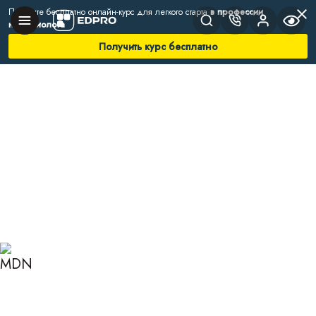
Получите бесплатно онлайн-курс для легкого старта
в профессии
нутрициолога
Получить курс бесплатно
Главная
Блог
Нутрициология
Продукты от прыщей
ПРОДУКТЫ ОТ ПРЫЩЕЙ:
КАК ПИТАНИЕ ВЛИЯЕТ НА
КОЖУ