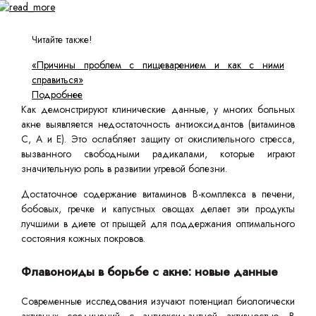
Читайте также!
«Причины проблем с пищеварением и как с ними
справиться»
Подробнее
Как демонстрируют клинические данные, у многих больных
акне выявляется недостаточность антиоксидантов (витаминов
С, А и Е). Это ослабляет защиту от окислительного стресса,
вызванного свободными радикалами, которые играют
значительную роль в развитии угревой болезни.
Достаточное содержание витаминов В-комплекса в печени,
бобовых, гречке и капустных овощах делает эти продукты
лучшими в диете от прыщей для поддержания оптимального
состояния кожных покровов.
Флавоноиды в борьбе с акне: новые данные
Современные исследования изучают потенциал биологически