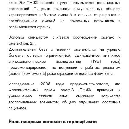
акне. Эти ПНЖК способны уменьшать выраженность кожных
воспалений. Пищевые привычки индустриальных обществ
характеризуются избытком омега-6 в отличие от рационов с
преобладанием омега-3 из природных источников в
развивающихся странах.
Золотым стандартом считается соотношение омега-6 к
омега-3 как 2:1.
Доказательная база о влиянии омега-кислот на угревую
болезнь остается ограниченной. Единственное значимое
эпидемиологическое исследование (1961 года)
продемонстрировало, что популяции с рыбным рационом
(источником омега-3) реже страдали от тяжелых форм акне.
Исследование 2008 года продемонстрировало, что
дополнительный прием омега-3 ПНЖК приводит к
уменьшению тяжести акне; снижению количества
воспалительных элементов; общему улучшению состояния
пациентов.
Роль пищевых волокон в терапии акне