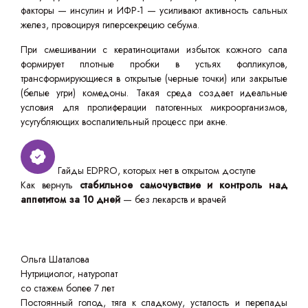
факторы — инсулин и ИФР-1 — усиливают активность сальных
желез, провоцируя гиперсекрецию себума.
При смешивании с кератиноцитами избыток кожного сала
формирует плотные пробки в устьях фолликулов,
трансформирующиеся в открытые (черные точки) или закрытые
(белые угри) комедоны. Такая среда создает идеальные
условия для пролиферации патогенных микроорганизмов,
усугубляющих воспалительный процесс при акне.
Гайды EDPRO, которых нет в открытом доступе
Как вернуть
стабильное самочувствие и контроль над
аппетитом за 10 дней
— без лекарств и врачей
Ольга Шаталова
Нутрициолог, натуропат
со стажем более 7 лет
Постоянный голод, тяга к сладкому, усталость и перепады