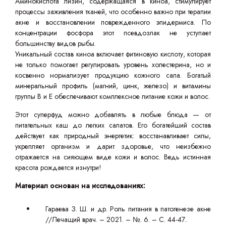
Аминокислота лизин, содержащаяся в киноа, стимулирует
процессы заживления тканей, что особенно важно при терапии
акне и восстановлении поврежденного эпидермиса. По
концентрации фосфора этот псевдозлак не уступает
большинству видов рыбы.
Уникальный состав киноа включает фитиновую кислоту, которая
не только помогает регулировать уровень холестерина, но и
косвенно нормализует продукцию кожного сала. Богатый
минеральный профиль (магний, цинк, железо) и витамины
группы В и Е обеспечивают комплексное питание кожи и волос.
Этот суперфуд можно добавлять в любые блюда — от
питательных каш до легких салатов. Его богатейший состав
действует как природный энергетик: восстанавливает силы,
укрепляет организм и дарит здоровье, что неизбежно
отражается на сияющем виде кожи и волос. Ведь истинная
красота рождается изнутри!
Материал основан на исследованиях:
Гараева З. Ш. и др. Роль питания в патогенезе акне
//Лечащий врач. – 2021. – №. 6. – С. 44-47..