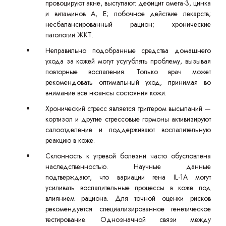
провоцируют акне, выступают: дефицит омега-3, цинка
и витаминов А, Е; побочное действие лекарств;
несбалансированный рацион; хронические
патологии ЖКТ.
Неправильно подобранные средства домашнего
ухода за кожей могут усугублять проблему, вызывая
повторные воспаления. Только врач может
рекомендовать оптимальный уход, принимая во
внимание все нюансы состояния кожи.
Хронический стресс является триггером высыпаний —
кортизол и другие стрессовые гормоны активизируют
салоотделение и поддерживают воспалительную
реакцию в коже.
Склонность к угревой болезни часто обусловлена
наследственностью. Научные данные
подтверждают, что вариации гена IL-1A могут
усиливать воспалительные процессы в коже под
влиянием рациона. Для точной оценки рисков
рекомендуется специализированное генетическое
тестирование. Однозначной связи между