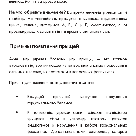
влияющими на здоровье кожи.
На что обратить внимание?
Во время лечения угревой сыпи
необходимо употреблять продукты с высоким содержанием
цинка, селена, витаминов А, В, С и Е, омега-кислот, а от
провоцирующих высыпания на время стоит отказаться.
Причины появления прыщей
Акне, или угревая болезнь или прыщи, — это кожное
заболевание, возникающее из-за воспалительных процессов в
сальных железах, их протоках и в волосяных фолликулах.
Причин для развития акне достаточно много.
Ведущей причиной выступает нарушение
гормонального баланса.
К появлению угревой сыпи приводят: поликистоз
яичников, сбои в усвоении глюкозы, избыток
андрогенов и нарушения в работе гормональных
ферментов. Дополнительными факторами, которые