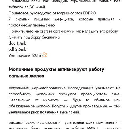
Пошаговый план: как наладить гормональный баланс без
таблеток за 30 дней
Пошаговое руководство от нутрициологов EDPRO
7 скрытых пищевых дефицитов, которые приводят к
постоянному перееданию
Поймите, чего не хватает организму и как наладить его работу
Скачать подборку бесплатно
doc 1,7mb
pdf 2,5mb
Уже скачали
6256
Молочные продукты активизируют работу
сальных желез
Актуальные дерматологические исследования указывают на
способность молочных продуктов провоцировать акне.
Независимо от жирности — будь то обычное или
обезжиренное молоко, йогурты и другие производные — они
увеличивают риск появления высыпаний.
Биохимические исследования установили механизм влияния:
молочные белки активируют выработку ИФР-1, создавая