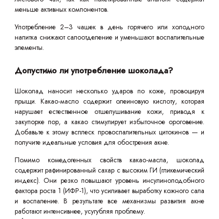
меньше активных компонентов.
Употребление 2–3 чашек в день горячего или холодного
напитка снижают салоотделение и уменьшают воспалительные
элементы.
Допустимо ли употребление шоколада?
Шоколад наносит несколько ударов по коже, провоцируя
прыщи. Какао-масло содержит олеиновую кислоту, которая
нарушает естественное отшелушивание кожи, приводя к
закупорке пор, а какао стимулирует избыточное ороговение.
Добавьте к этому всплеск провоспалительных цитокинов — и
получите идеальные условия для обострения акне.
Помимо комедогенных свойств какао-масла, шоколад
содержит рафинированный сахар с высоким ГИ (гликемический
индекс). Они резко повышают уровень инсулиноподобного
фактора роста 1 (ИФР-1), что усиливает выработку кожного сала
и воспаление. В результате все механизмы развития акне
работают интенсивнее, усугубляя проблему.