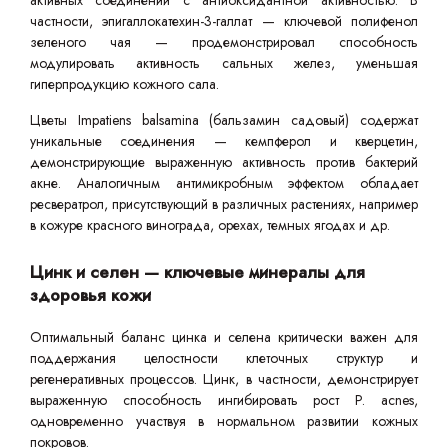
активных соединений с антиоксидантной активностью. В
частности, эпигаллокатехин-3-галлат — ключевой полифенол
зеленого чая — продемонстрировал способность
модулировать активность сальных желез, уменьшая
гиперпродукцию кожного сала.
Цветы Impatiens balsamina (бальзамин садовый) содержат
уникальные соединения — кемпферол и кверцетин,
демонстрирующие выраженную активность против бактерий
акне. Аналогичным антимикробным эффектом обладает
ресвератрол, присутствующий в различных растениях, например
в кожуре красного винограда, орехах, темных ягодах и др.
Цинк и селен — ключевые минералы для
здоровья кожи
Оптимальный баланс цинка и селена критически важен для
поддержания целостности клеточных структур и
регенеративных процессов. Цинк, в частности, демонстрирует
выраженную способность ингибировать рост P. acnes,
одновременно участвуя в нормальном развитии кожных
покровов.