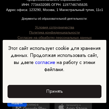
ИНН: 7734432085 ОГРН: 1197746745635
Адрес офиса: 123290, Москва, 1 Магистральный тупик, 11с1
Документы об образовательной деятельности:
Условия сотрудничества
Политика конфиденциальности
Согласие на обработку персональных данных
Этот сайт использует cookie для хранения
данных. Продолжая использовать сайт,
вы даете
согласие
на работу с этими
8 (800) 600-40-97
файлами.
support@edprodpo.com
Принять
Забрать
подарок