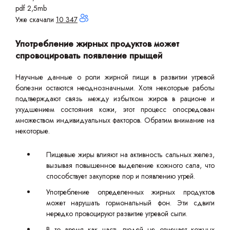
pdf 2,5mb
Уже скачали
10 347
Употребление жирных продуктов может
спровоцировать появление прыщей
Научные данные о роли жирной пищи в развитии угревой
болезни остаются неоднозначными. Хотя некоторые работы
подтверждают связь между избытком жиров в рационе и
ухудшением состояния кожи, этот процесс опосредован
множеством индивидуальных факторов. Обратим внимание на
некоторые.
Пищевые жиры влияют на активность сальных желез,
вызывая повышенное выделение кожного сала, что
способствует закупорке пор и появлению угрей.
Употребление определенных жирных продуктов
может нарушать гормональный фон. Эти сдвиги
нередко провоцируют развитие угревой сыпи.
В то время как часть людей не отмечает кожных