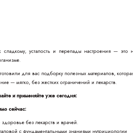
к сладкому, усталость и перепады настроения — это 
рганизме.
товили для вас подборку полезных материалов, которая п
тание — мягко, без жестких ограничений и лекарств.
чайте и применяйте уже сегодня:
ямо сейчас:
 здоровье без лекарств и врачей.
аталовой с фундаментальными знаниями нутрициологии