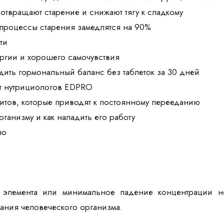
дотвращают старение и снижают тягу к сладкому
 процессы старения замедлятся на 90%
ти
ргии и хорошего самочувствия
дить гормональный баланс без таблеток за 30 дней
т нутрициологов EDPRO
итов, которые приводят к постоянному перееданию
организму и как наладить его работу
но
 элемента или минимальное падение концентрации н
ния человеческого организма.