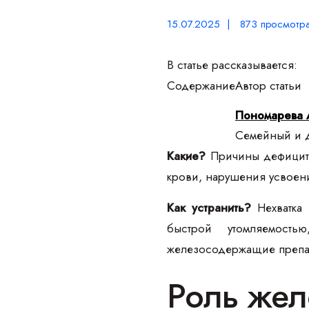
15.07.2025 | 873 просмотр
В статье рассказывается:
Содержание
Автор статьи
Пономарева 
Семейный и д
Какие?
Причины дефицита
крови, нарушения усвоени
Как устранить?
Нехватка
быстрой утомляемость
железосодержащие препара
Роль жел