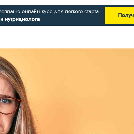
есплатно онлайн-курс для легкого старта
Получ
ии нутрициолога