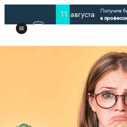
Получите б
11
августа
в професс