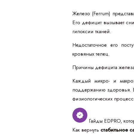
Железо (Ferrum) предста
Его дефицит вызывает сн
гипоксии тканей.
Недостаточное его пост
кровяных телец.
Причины дефицита железа 
Каждый микро- и макроэ
поддержанию здоровья. Бо
физиологических процесс
Гайды EDPRO, котор
Как вернуть
стабильное са