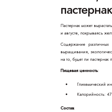
пастерна
Пастернак может вырастат
и августе, покрываясь же
Содержание различных в
выращивания, экологичес
на то, будет ли пастернак
Пищевая ценность
:
Гликемический ин
Калорийность: 47 
Состав
: