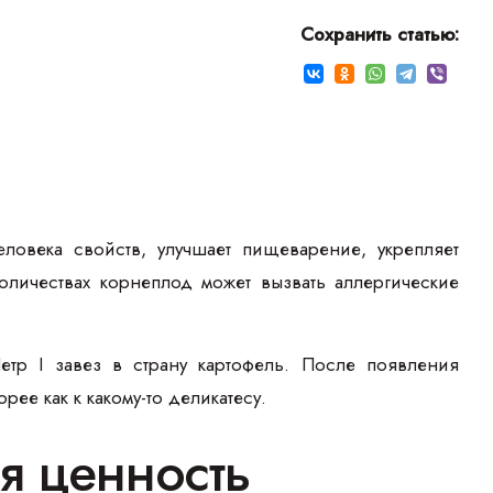
Сохранить статью:
овека свойств, улучшает пищеварение, укрепляет
личествах корнеплод может вызвать аллергические
тр I завез в страну картофель. После появления
ее как к какому-то деликатесу.
я ценность