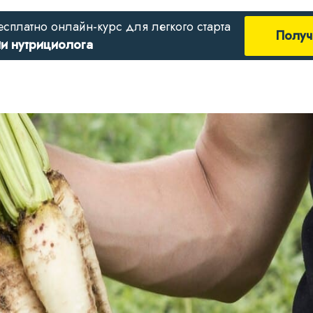
есплатно онлайн-курс для легкого старта
Получ
ии нутрициолога