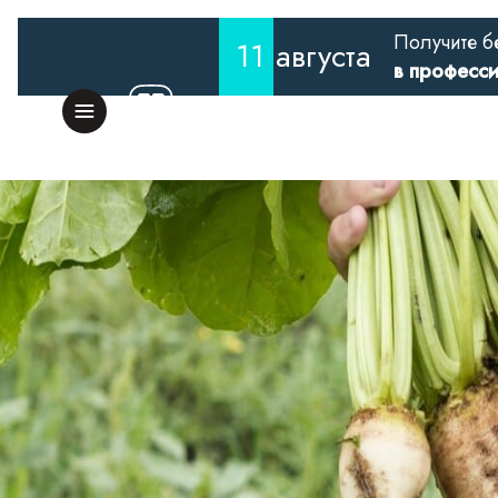
Получите б
11
августа
в професс