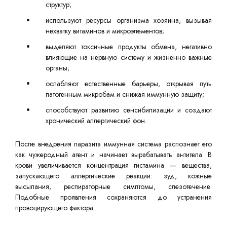
структур;
используют ресурсы организма хозяина, вызывая
нехватку витаминов и микроэлементов;
выделяют токсичные продукты обмена, негативно
влияющие на нервную систему и жизненно важные
органы;
ослабляют естественные барьеры, открывая путь
патогенным микробам и снижая иммунную защиту;
способствуют развитию сенсибилизации и создают
хронический аллергический фон.
После внедрения паразита иммунная система распознает его
как чужеродный агент и начинает вырабатывать антитела. В
крови увеличивается концентрация гистамина — вещества,
запускающего аллергические реакции: зуд, кожные
высыпания, респираторные симптомы, слезотечение.
Подобные проявления сохраняются до устранения
провоцирующего фактора.