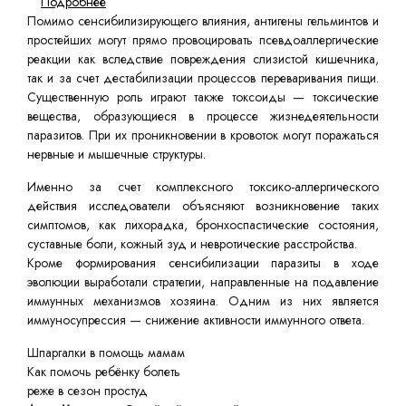
Подробнее
Помимо сенсибилизирующего влияния, антигены гельминтов и
простейших могут прямо провоцировать псевдоаллергические
реакции как вследствие повреждения слизистой кишечника,
так и за счет дестабилизации процессов переваривания пищи.
Существенную роль играют также токсоиды — токсические
вещества, образующиеся в процессе жизнедеятельности
паразитов. При их проникновении в кровоток могут поражаться
нервные и мышечные структуры.
Именно за счет комплексного токсико-аллергического
действия исследователи объясняют возникновение таких
симптомов, как лихорадка, бронхоспастические состояния,
суставные боли, кожный зуд и невротические расстройства.
Кроме формирования сенсибилизации паразиты в ходе
эволюции выработали стратегии, направленные на подавление
иммунных механизмов хозяина. Одним из них является
иммуносупрессия — снижение активности иммунного ответа.
Шпаргалки в помощь мамам
Как помочь ребёнку болеть
реже в сезон простуд