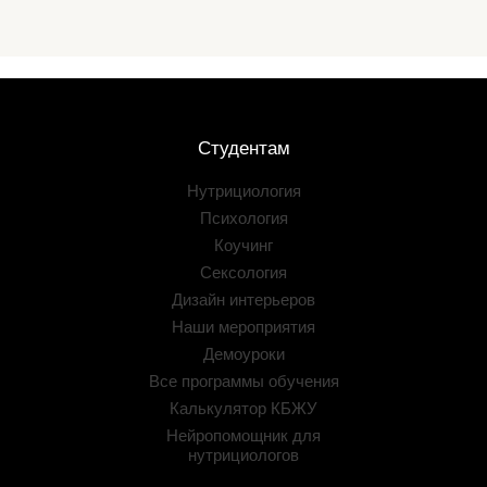
Студентам
Нутрициология
Психология
Коучинг
Сексология
Дизайн интерьеров
Наши мероприятия
Демоуроки
Все программы обучения
Калькулятор КБЖУ
Нейропомощник для
нутрициологов