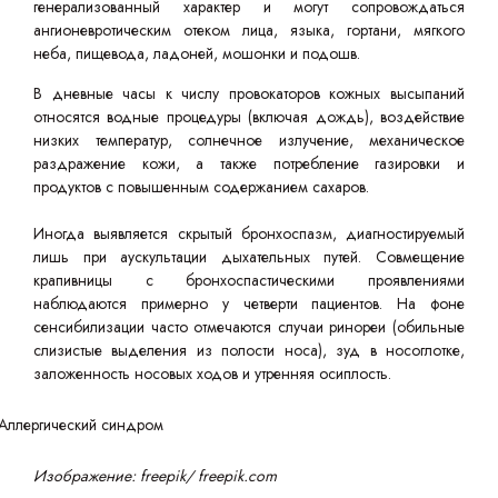
генерализованный характер и могут сопровождаться
ангионевротическим отеком лица, языка, гортани, мягкого
неба, пищевода, ладоней, мошонки и подошв.
В дневные часы к числу провокаторов кожных высыпаний
относятся водные процедуры (включая дождь), воздействие
низких температур, солнечное излучение, механическое
раздражение кожи, а также потребление газировки и
продуктов с повышенным содержанием сахаров.
Иногда выявляется скрытый бронхоспазм, диагностируемый
лишь при аускультации дыхательных путей. Совмещение
крапивницы с бронхоспастическими проявлениями
наблюдаются примерно у четверти пациентов. На фоне
сенсибилизации часто отмечаются случаи ринореи (обильные
слизистые выделения из полости носа), зуд в носоглотке,
заложенность носовых ходов и утренняя осиплость.
Изображение: freepik/ freepik.com