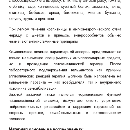
способствующих его выбросу. К их числу относят рыбу, томаты,
клубнику, сыр, копчености, куриный белок, шоколад, вино,
ананасы, бобовые, орехи, баклажаны, мясные бульоны,
капусту, крупы и пряности.
При легком течении крапивницы и ангионевротического отека
наряду с диетой и приемом энтеросорбентов обычно
назначают антигистаминные препараты.
Комплексное лечение паразитарной аллергии предполагает не
только назначение специфических антипаразитарных средств,
но и проведение патогенетической терапии. После
лабораторного подтверждения гельминтоза как причины
аллергических реакций терапия должна быть направлена на
выведение паразита — как возбудителя, так и внутреннего
источника сенсибилизации.
Важной задачей также является нормализация функций
пищеварительной системы, иммунного ответа, устранение
нейровегетативных расстройств и коррекция нарушений со
стороны органов, задействованных в патологическом
процессе.
Материал основан на исследованиях: