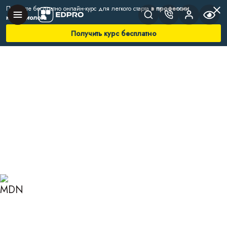
Получите бесплатно онлайн-курс для легкого старта
в профессии
нутрициолога
Получить курс бесплатно
Главная
Блог
Нутрициология
Паразиты и аллергия
ПАРАЗИТЫ И АЛЛЕРГИЯ:
СКРЫТЫЕ СВЯЗИ И ИХ
ВЛИЯНИЕ НА ЗДОРОВЬЕ