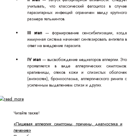
учитывать, что классический фагоцитоз в случае
паразитарных инфекций ограничен ввиду крупного
размера гельминтов.
III этап
— формирование сенсибилизации, когда
иммунная система начинает синтезировать антитела в
ответ на внедрение паразита.
IV этап
— высвобождение медиаторов аллергии. Это
проявляется в виде аллергических симптомов:
крапивницы, отеков кожи и слизистых оболочек
(ангиоотек), бронхоспазма, аллергического ринита с
усиленным выделением слизи и других.
Читайте также!
«Пищевая аллергия: симптомы, причины, диагностика и
лечение»