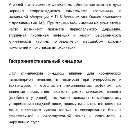
У детей с атопическим дерматитом обострение кожного зуда
нередко сопровождаются симптомами крапивницы и
назальной обструкции. У 11 % больных отек Квинке сочетается
с проявлениями АтД. При гельминтной инвазии на фоне атопии
часто возникают признаки периорального дерматита,
вторичная пиогенная инфекция и хейлит. Выраженность
клинической картины определяется масштабом кожных
изменений и признаков интоксикации.
Гастроинтестинальный синдром
Этот клинический синдром типичен для хронической
паразитарной инвазии, в частности при энтеробиозе и
аскаридозе, и обусловлен накопительным эффектом. Его
типичные проявления: тошнота, рвота, снижение аппетита
(особенно у детей), что часто приводит к выборочному
употреблению сладкой пищи, приему еды в ночное время на
фоне внезапного чувства голода, к фиксированию боли в
подложечной и околопупочной зонах и склонности к
нарушению стула.