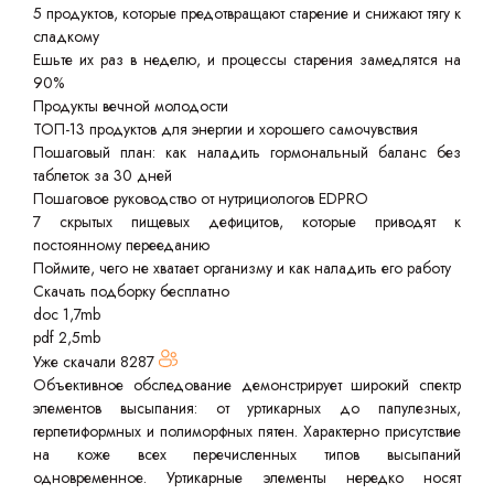
5 продуктов, которые предотвращают старение и снижают тягу к
сладкому
Ешьте их раз в неделю, и процессы старения замедлятся на
90%
Продукты вечной молодости
ТОП-13 продуктов для энергии и хорошего самочувствия
Пошаговый план: как наладить гормональный баланс без
таблеток за 30 дней
Пошаговое руководство от нутрициологов EDPRO
7 скрытых пищевых дефицитов, которые приводят к
постоянному перееданию
Поймите, чего не хватает организму и как наладить его работу
Скачать подборку бесплатно
doc 1,7mb
pdf 2,5mb
Уже скачали
8287
Объективное обследование демонстрирует широкий спектр
элементов высыпания: от уртикарных до папулезных,
герпетиформных и полиморфных пятен. Характерно присутствие
на коже всех перечисленных типов высыпаний
одновременное. Уртикарные элементы нередко носят