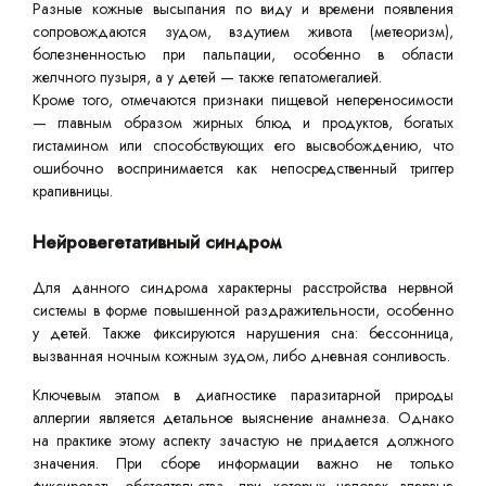
Разные кожные высыпания по виду и времени появления
сопровождаются зудом, вздутием живота (метеоризм),
болезненностью при пальпации, особенно в области
желчного пузыря, а у детей — также гепатомегалией.
Кроме того, отмечаются признаки пищевой непереносимости
— главным образом жирных блюд и продуктов, богатых
гистамином или способствующих его высвобождению, что
ошибочно воспринимается как непосредственный триггер
крапивницы.
Нейровегетативный синдром
Для данного синдрома характерны расстройства нервной
системы в форме повышенной раздражительности, особенно
у детей. Также фиксируются нарушения сна: бессонница,
вызванная ночным кожным зудом, либо дневная сонливость.
Ключевым этапом в диагностике паразитарной природы
аллергии является детальное выяснение анамнеза. Однако
на практике этому аспекту зачастую не придается должного
значения. При сборе информации важно не только