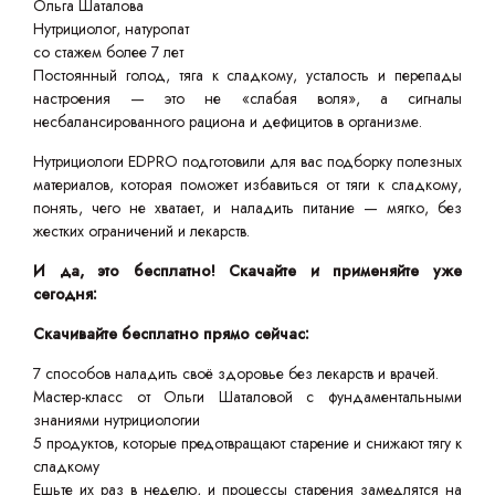
Ольга Шаталова
Нутрициолог, натуропат
со стажем более 7 лет
Постоянный голод, тяга к сладкому, усталость и перепады
настроения — это не «слабая воля», а сигналы
несбалансированного рациона и дефицитов в организме.
Нутрициологи EDPRO подготовили для вас подборку полезных
материалов, которая поможет избавиться от тяги к сладкому,
понять, чего не хватает, и наладить питание — мягко, без
жестких ограничений и лекарств.
И да, это бесплатно! Скачайте и применяйте уже
сегодня:
Скачивайте бесплатно прямо сейчас:
7 способов наладить своё здоровье без лекарств и врачей.
Мастер-класс от Ольги Шаталовой с фундаментальными
знаниями нутрициологии
5 продуктов, которые предотвращают старение и снижают тягу к
сладкому
Ешьте их раз в неделю, и процессы старения замедлятся на