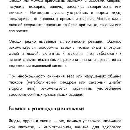
Овощи мы можем приготовить разными способами: сварить,
потушить, пожарить, запечь, засолить, замариновать или
заквасить. Некоторые лучше употреблять в сыром виде,
предварительно тщательно промыв и очистив. Многие виды
овощей сохраняют полезные свойства при сушке, вялении или
заморозке.
Овощи редко вызывают аллергические реакции. Однако
рекомендуется осторожно вводить новые виды в рацион
детей и людей, склонных к аллергии. При заболеваниях
печени следует исключить из рациона шпинат и щавель из-за
содержания щавелевой кислоты.
При необходимости снижения веса или нарушениях обмена
глюкозы (метаболический синдром или сахарный диабет
второго типа) рекомендуется ограничить употребление
высококалорийных крахмалистых овощей.
Важность углеводов и клетчатки
Ягоды, фрукты и овощи — это, помимо углеводов, витаминов
или клетчатки, и антиоксиданты, важные для здорового