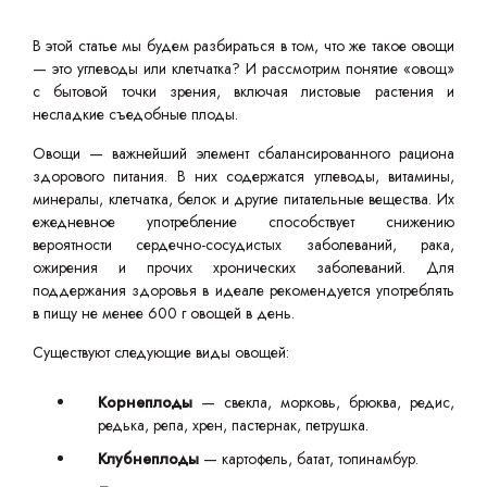
В этой статье мы будем разбираться в том, что же такое овощи
— это углеводы или клетчатка? И рассмотрим понятие «овощ»
с бытовой точки зрения, включая листовые растения и
несладкие съедобные плоды.
Овощи — важнейший элемент сбалансированного рациона
здорового питания. В них содержатся углеводы, витамины,
минералы, клетчатка, белок и другие питательные вещества. Их
ежедневное употребление способствует снижению
вероятности сердечно-сосудистых заболеваний, рака,
ожирения и прочих хронических заболеваний. Для
поддержания здоровья в идеале рекомендуется употреблять
в пищу не менее 600 г овощей в день.
Существуют следующие виды овощей:
Корнеплоды
— свекла, морковь, брюква, редис,
редька, репа, хрен, пастернак, петрушка.
Клубнеплоды
— картофель, батат, топинамбур.