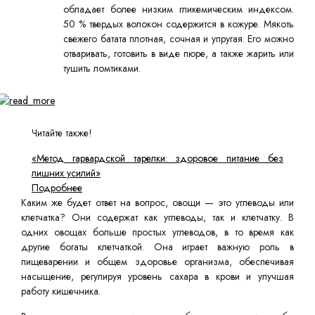
обладает более низким гликемическим индексом.
50 % твердых волокон содержится в кожуре. Мякоть
свежего батата плотная, сочная и упругая. Его можно
отваривать, готовить в виде пюре, а также жарить или
тушить ломтиками.
Читайте также!
«Метод гарвардской тарелки: здоровое питание без
лишних усилий»
Подробнее
Каким же будет ответ на вопрос, овощи — это углеводы или
клетчатка? Они содержат как углеводы, так и клетчатку. В
одних овощах больше простых углеводов, в то время как
другие богаты клетчаткой. Она играет важную роль в
пищеварении и общем здоровье организма, обеспечивая
насыщение, регулируя уровень сахара в крови и улучшая
работу кишечника.