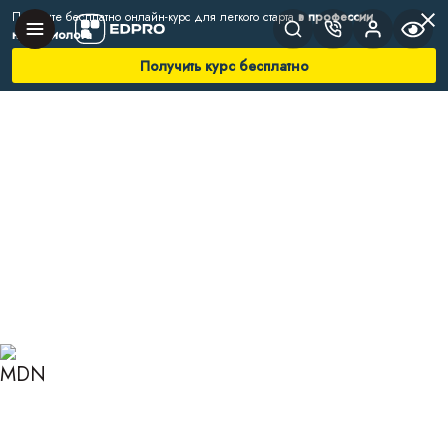
Получите бесплатно онлайн-курс для легкого старта
в профессии
нутрициолога
Получить курс бесплатно
Главная
Блог
Нутрициология
Овощи — это углеводы или клетчатка
ОВОЩИ — ЭТО
УГЛЕВОДЫ ИЛИ
КЛЕТЧАТКА