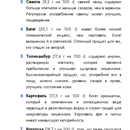
Свекла
(9,2 г на 100 г): свежий овощ содержит
больше клетчатки и меньше сахаров, чем в вареном.
Регулярное употребление свеклы может улучшить
пищеварение.
Батат
(20,1 г на 100 г): имеет более низкий
гликемический индекс, чем картофель. Богат
витамином А и клетчаткой. Отличный продукт для тех,
кто следит за фигурой.
Топинамбур
(17,4 г на 100 г): содержит инулин,
растворимую клетчатку, которая является
пребиотиком и улучшает здоровье кишечника.
Высококалорийный продукт, но, употребляя его в
пищу, можно снизить уровень сахара в крови,
улучшить состояние кожи.
Картофель
(17,5 г на 100 г): богат крахмалом,
который в запеченном и охлажденном виде
переходит в резистентную форму и служит пищей для
микрофлоры кишечника. Картофель фри и чипсы
имеют наивысшую калорийность.
Кукуруза
(18,7 г на 100 г): злак, но также относится