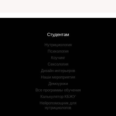
Студентам
Нутрициология
Психология
Коучинг
Сексология
Дизайн интерьеров
Наши мероприятия
Демоуроки
Все программы обучения
Калькулятор КБЖУ
Нейропомощник для
нутрициологов