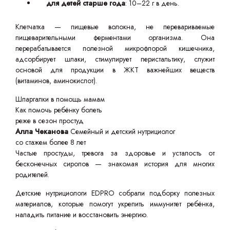
для детей старше года
: 10–22 г в день.
Клетчатка — пищевые волокна, не перевариваемые
пищеварительными ферментами организма. Она
перерабатывается полезной микрофлорой кишечника,
адсорбирует шлаки, стимулирует перистальтику, служит
основой для продукции в ЖКТ важнейших веществ
(витаминов, аминокислот).
Шпаргалки в помощь мамам
Как помочь ребёнку болеть
реже в сезон простуд
Алла Чеканова
Семейный и детский нутрициолог
со стажем более 8 лет
Частые простуды, тревога за здоровье и усталость от
бесконечных сиропов — знакомая история для многих
родителей.
Детские нутрициологи EDPRO собрали подборку полезных
материалов, которые помогут укрепить иммунитет ребёнка,
наладить питание и восстановить энергию.