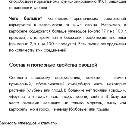
способствует нормальному функционированию ЖКТ, защищая
от запоров и диареи.
Чего больше?
Количество органических соединений
варьируется в зависимости от вида овоща. Например, в
картофеле содержится больше углеводов (около 17 г на 100 г
продукта), в то время как в брокколи преобладает клетчатка
(примерно 2,6 г на 100 г продукта). Есть овощи-рекордсмены
по количеству этих соединений.
Состав и полезные свойства овощей
Согласно широкому определению, «овощ» — термин
кулинарный, обозначающий съедобную часть некоторых
растений (клубень или плод). В ботанике нет понятий «овощи»,
«фрукты» и «ягоды». Есть плоды, корни, стебли. В быту же
часто овощами называют не только морковь, тыкву или
картофель, но и горох, чечевицу (бобовые) или томаты.