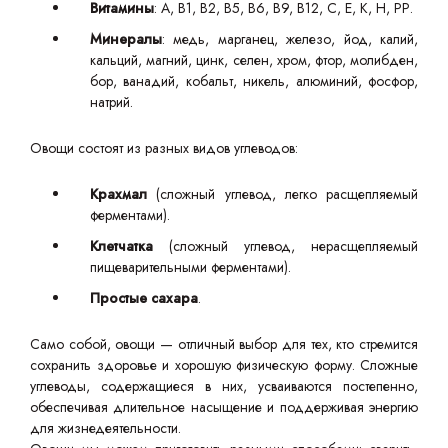
Витамины
: А, B1, B2, B5, B6, B9, B12, С, Е, К, Н, РР.
Минералы
: медь, марганец, железо, йод, калий,
кальций, магний, цинк, селен, хром, фтор, молибден,
бор, ванадий, кобальт, никель, алюминий, фосфор,
натрий.
Овощи состоят из разных видов углеводов:
Крахмал
(сложный углевод, легко расщепляемый
ферментами).
Клетчатка
(сложный углевод, нерасщепляемый
пищеварительными ферментами).
Простые сахара
.
Само собой, овощи — отличный выбор для тех, кто стремится
сохранить здоровье и хорошую физическую форму. Сложные
углеводы, содержащиеся в них, усваиваются постепенно,
обеспечивая длительное насыщение и поддерживая энергию
для жизнедеятельности.