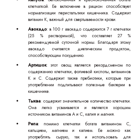
клетчаткой. Ее включение в рацион способствует
нормализации перистальтики кишечника. Содержит
витамин К, важный для свертываемости крови.
Авокадо
: в 100 г авокадо содержится 7 г клетчатки
(25 % растворимой), что составляет 27 %
рекомендуемой суточной нормы. Благодаря этому
авокадо считается диетическим продуктом,
способствующим похудению.
Артишок
: этот овощ является рекордсменом по
содержанию клетчатки, фолиевой кислоты, витаминов
К и С. Содержит также пребиотики, которые при
употреблении подпитывают полезные бактерии в
кишечнике.
Тыква
: содержит значительное количество клетчатки.
Она легко усваивается и является хорошим
источником витаминов А и С, калия и магния.
Репа
: помимо клетчатки богата витамином C,
кальцием, магнием и калием. Ее можно как
употреблять сырую, так и использовать для