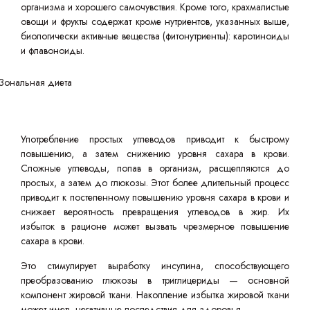
организма и хорошего самочувствия. Кроме того, крахмалистые
овощи и фрукты содержат кроме нутриентов, указанных выше,
биологически активные вещества (фитонутриенты): каротиноиды
и флавоноиды.
Употребление простых углеводов приводит к быстрому
повышению, а затем снижению уровня сахара в крови.
Сложные углеводы, попав в организм, расщепляются до
простых, а затем до глюкозы. Этот более длительный процесс
приводит к постепенному повышению уровня сахара в крови и
снижает вероятность превращения углеводов в жир. Их
избыток в рационе может вызвать чрезмерное повышение
сахара в крови.
Это стимулирует выработку инсулина, способствующего
преобразованию глюкозы в триглицериды — основной
компонент жировой ткани. Накопление избытка жировой ткани
может иметь негативные последствия для здоровья.