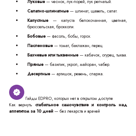
Луковые
— чеснок, лук-порей, лук репчатый.
Салатно-шпинатные
— шпинат, щавель, салат.
Капустные
— капуста белокочанная, цветная,
брюссельская, брокколи.
Бобовые
— фасоль, бобы, горох.
Пасленовые
— томат, баклажан, перец.
Бахчевые или тыквенные
— кабачок, огурец, тыква.
Пряные
— базилик, укроп, майоран, чабер.
Десертные
— артишок, ревень, спаржа.
Гайды EDPRO, которых нет в открытом доступе
Как вернуть
стабильное самочувствие и контроль над
аппетитом за 10 дней
— без лекарств и врачей