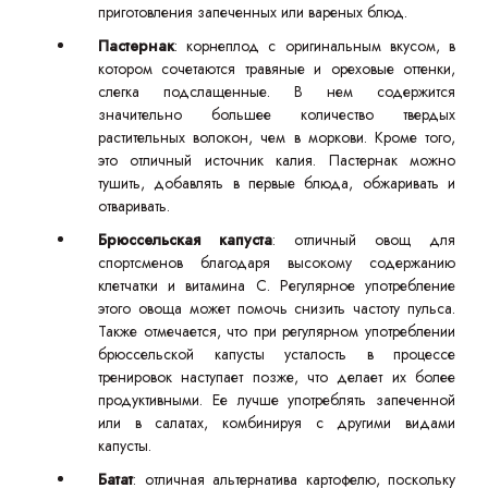
приготовления запеченных или вареных блюд.
Пастернак
: корнеплод с оригинальным вкусом, в
котором сочетаются травяные и ореховые оттенки,
слегка подслащенные. В нем содержится
значительно большее количество твердых
растительных волокон, чем в моркови. Кроме того,
это отличный источник калия. Пастернак можно
тушить, добавлять в первые блюда, обжаривать и
отваривать.
Брюссельская капуста
: отличный овощ для
спортсменов благодаря высокому содержанию
клетчатки и витамина C. Регулярное употребление
этого овоща может помочь снизить частоту пульса.
Также отмечается, что при регулярном употреблении
брюссельской капусты усталость в процессе
тренировок наступает позже, что делает их более
продуктивными. Ее лучше употреблять запеченной
или в салатах, комбинируя с другими видами
капусты.
Батат
: отличная альтернатива картофелю, поскольку