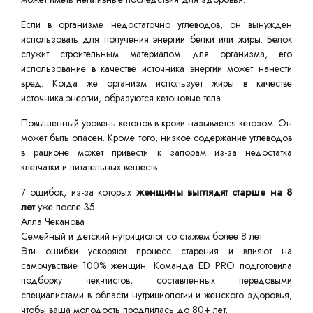
Если в организме недостаточно углеводов, он вынужден
использовать для получения энергии белки или жиры. Белок
служит строительным материалом для организма, его
использование в качестве источника энергии может нанести
вред. Когда же организм использует жиры в качестве
источника энергии, образуются кетоновые тела.
Повышенный уровень кетонов в крови называется кетозом. Он
может быть опасен. Кроме того, низкое содержание углеводов
в рационе может привести к запорам из-за недостатка
клетчатки и питательных веществ.
7 ошибок, из-за которых
женщины выглядят старше на 8
лет
уже после 35
Алла Чеканова
Семейный и детский нутрициолог со стажем более 8 лет
Эти ошибки ускоряют процесс старения и влияют на
самочувствие 100% женщин. Команда ED PRO подготовила
подборку чек-листов, составленных передовыми
специалистами в области нутрициологии и женского здоровья,
чтобы ваша молодость продлилась до 80+ лет.