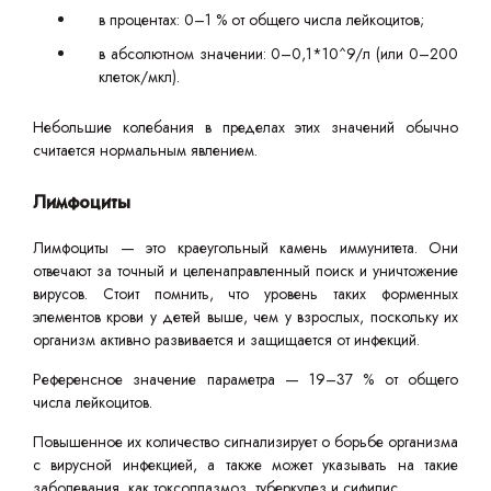
в процентах: 0–1 % от общего числа лейкоцитов;
в абсолютном значении: 0–0,1*10^9/л (или 0–200
клеток/мкл).
Небольшие колебания в пределах этих значений обычно
считается нормальным явлением.
Лимфоциты
Лимфоциты — это краеугольный камень иммунитета. Они
отвечают за точный и целенаправленный поиск и уничтожение
вирусов. Стоит помнить, что уровень таких форменных
элементов крови у детей выше, чем у взрослых, поскольку их
организм активно развивается и защищается от инфекций.
Референсное значение параметра — 19–37 % от общего
числа лейкоцитов.
Повышенное их количество сигнализирует о борьбе организма
с вирусной инфекцией, а также может указывать на такие
заболевания, как токсоплазмоз, туберкулез и сифилис.