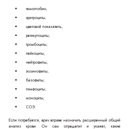
гемоглобин;
эритроциты;
цветовой показатель;
ретикулоциты;
тромбоциты;
лейкоциты;
нейтрофилы;
эозинофилы;
базофилы;
лимфоциты;
моноциты;
СОЭ.
Если потребуется, врач вправе назначить расширенный общий
анализ крови. Он сам определит и укажет, какие