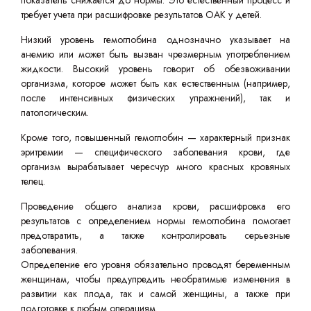
показатель снижается до нормы. Это естественный процесс и
требует учета при расшифровке результатов ОАК у детей.
Низкий уровень гемоглобина однозначно указывает на
анемию или может быть вызван чрезмерным употреблением
жидкости. Высокий уровень говорит об обезвоживании
организма, которое может быть как естественным (например,
после интенсивных физических упражнений), так и
патологическим.
Кроме того, повышенный гемоглобин — характерный признак
эритремии — специфического заболевания крови, где
организм вырабатывает чересчур много красных кровяных
телец.
Проведение общего анализа крови, расшифровка его
результатов с определением нормы гемоглобина помогает
предотвратить, а также контролировать серьезные
заболевания.
Определение его уровня обязательно проводят беременным
женщинам, чтобы предупредить необратимые изменения в
развитии как плода, так и самой женщины, а также при
подготовке к любым операциям.