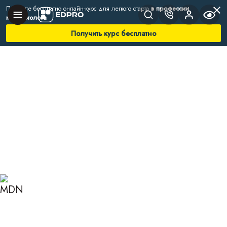
Получите бесплатно онлайн-курс для легкого старта
в профессии
нутрициолога
Получить курс бесплатно
Главная
Блог
Нутрициология
Общий анализ крови: норма и расшифровка
НОРМА И
РАСШИФРОВКА
ПОКАЗАТЕЛЕЙ ОБЩЕГО