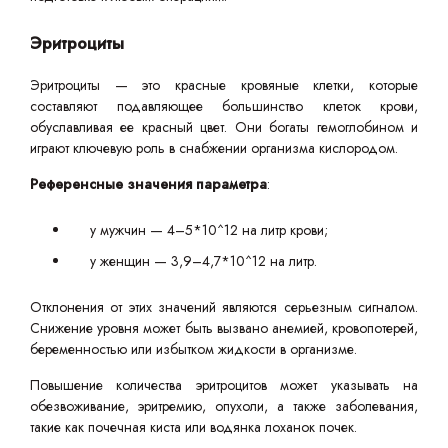
Эритроциты
Эритроциты — это красные кровяные клетки, которые
составляют подавляющее большинство клеток крови,
обуславливая ее красный цвет. Они богаты гемоглобином и
играют ключевую роль в снабжении организма кислородом.
Референсные значения параметра
:
у мужчин — 4–5*10^12 на литр крови;
у женщин — 3,9–4,7*10^12 на литр.
Отклонения от этих значений являются серьезным сигналом.
Снижение уровня может быть вызвано анемией, кровопотерей,
беременностью или избытком жидкости в организме.
Повышение количества эритроцитов может указывать на
обезвоживание, эритремию, опухоли, а также заболевания,
такие как почечная киста или водянка лоханок почек.