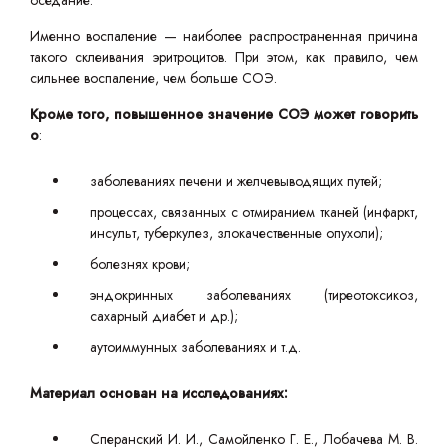
оседание.
Именно воспаление — наиболее распространенная причина
такого склеивания эритроцитов. При этом, как правило, чем
сильнее воспаление, чем больше СОЭ.
Кроме того, повышенное значение СОЭ может говорить
о
:
заболеваниях печени и желчевыводящих путей;
процессах, связанных с отмиранием тканей (инфаркт,
инсульт, туберкулез, злокачественные опухоли);
болезнях крови;
эндокринных заболеваниях (тиреотоксикоз,
сахарный диабет и др.);
аутоиммунных заболеваниях и т.д.
Материал основан на исследованиях:
Сперанский И. И., Самойленко Г. Е., Лобачева М. В.