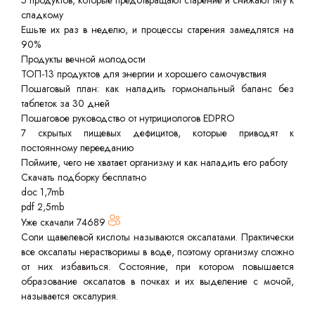
5 продуктов, которые предотвращают старение и снижают тягу к
сладкому
Ешьте их раз в неделю, и процессы старения замедлятся на
90%
Продукты вечной молодости
ТОП-13 продуктов для энергии и хорошего самочувствия
Пошаговый план: как наладить гормональный баланс без
таблеток за 30 дней
Пошаговое руководство от нутрициологов EDPRO
7 скрытых пищевых дефицитов, которые приводят к
постоянному перееданию
Поймите, чего не хватает организму и как наладить его работу
Скачать подборку бесплатно
doc 1,7mb
pdf 2,5mb
Уже скачали
74689
Соли щавелевой кислоты называются оксалатами. Практически
все оксалаты нерастворимы в воде, поэтому организму сложно
от них избавиться. Состояние, при котором повышается
образование оксалатов в почках и их выделение с мочой,
называется оксалурия.