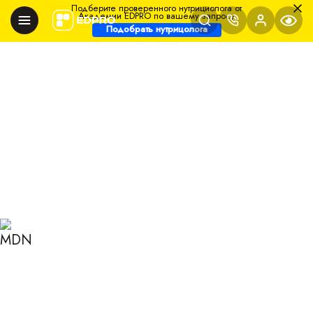
Подберите проверенного нутрициолога от
Академии EDPRO по вашему запросу
Подобрать нутрицолога
Главная
Блог
Нутрициология
Насколько вредна щавелевая кислота в продуктах
питания?
НАСКОЛЬКО ВРЕДНА
ЩАВЕЛЕВАЯ КИСЛОТА В
ПРОДУКТАХ ПИТАНИЯ?