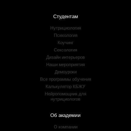
Студентам
Нутрициология
Психология
Коучинг
Сексология
Дизайн интерьеров
Наши мероприятия
Демоуроки
Все программы обучения
Калькулятор КБЖУ
Нейропомощник для
нутрициологов
Об академии
О компании