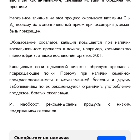
выступает как
антивитамин
, связывая кальций и обедняя им
организм.
Негативное влияние на этот процесс оказывают витамины С и
Д, поэтому их дополнительный приём при оксалурии должен
быть прекращён.
Образование оксалатов кальция повышается при наличии
воспалительного процесса в почках, например, хронического
пиелонефрита, а также воспаления органов ЖКТ.
Кальциевые соли щавелевой кислоты образуют кристаллы,
повреждающие почки. Поэтому при наличии семейной
предрасположенности к мочекаменной болезни и другим
заболеваниям почек рекомендуется ограничить употребление
продуктов, богатых оксалатами.
И, наоборот, рекомендованы продукты с низким
содержанием оксалатов.
Онлайн-тест на наличие