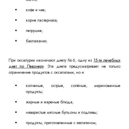
кофе и чае;
корне пастернака;
петрушке;
баклажанах.
При оксалурии назначают диету №6, одну из
15-ти лечебных
диет по Певзнеру
. Эта диета предусматривает не только
ограничение продуктов с оксалатами, но и:
копченые, острые, солёные, маринованные
продукты;
жирные и жареные блюда;
наваристые мясные бульоны и подливы;
продукты, приготовленные с желатином;