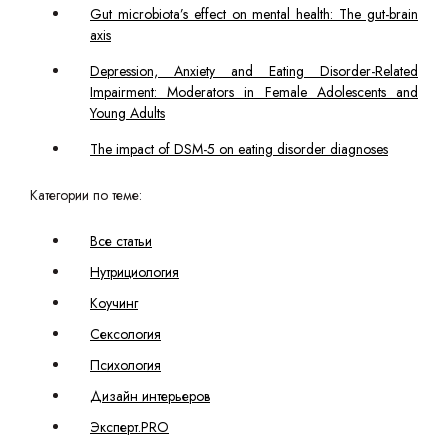
Gut microbiota’s effect on mental health: The gut-brain
axis
Depression, Anxiety and Eating Disorder-Related
Impairment: Moderators in Female Adolescents and
Young Adults
The impact of DSM-5 on eating disorder diagnoses
Категории по теме:
Все статьи
Нутрициология
Коучинг
Сексология
Психология
Дизайн интерьеров
Эксперт.PRO