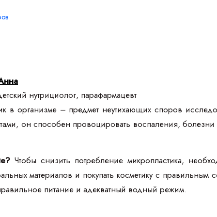
ров
Анна
етский нутрициолог, парафармацевт
к в организме – предмет неутихающих споров исследова
тами, он способен провоцировать воспаления, болезни 
ие?
Чтобы снизить потребление микропластика, необход
альных материалов и покупать косметику с правильным 
правильное питание и адекватный водный режим.