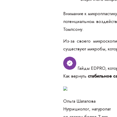
Внимание к микропластику
потенциальном воздейств
Томпсону.
Из-за своего микроскопи
существуют микробы, кото
Гайды EDPRO, котор
Как вернуть
стабильное са
Ольга Шаталова
Нутрициолог, натуропат
со стажем более 7 лет