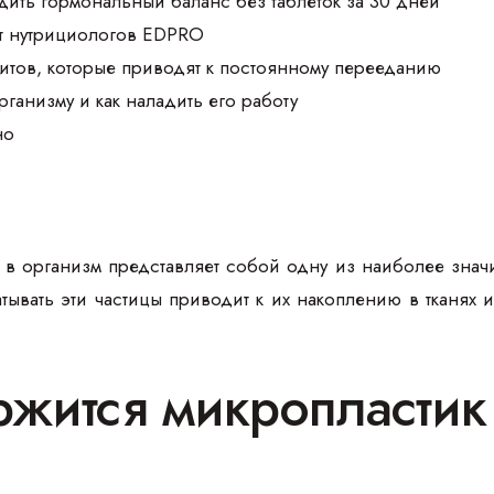
дить гормональный баланс без таблеток за 30 дней
т нутрициологов EDPRO
итов, которые приводят к постоянному перееданию
организму и как наладить его работу
но
 в организм представляет собой одну из наиболее знач
тывать эти частицы приводит к их накоплению в тканях 
ржится микропластик 