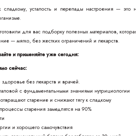
к сладкому, усталость и перепады настроения — это 
рганизме.
товили для вас подборку полезных материалов, которая п
тание — мягко, без жестких ограничений и лекарств.
чайте и применяйте уже сегодня:
ямо сейчас:
 здоровье без лекарств и врачей.
аталовой с фундаментальными знаниями нутрициологии
дотвращают старение и снижают тягу к сладкому
 процессы старения замедлятся на 90%
ти
ргии и хорошего самочувствия