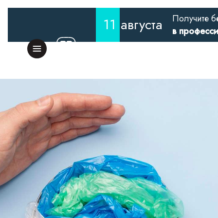
Получите б
11
августа
в професс