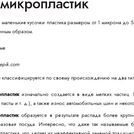
 микропластик
 маленькие кусочки пластика размером от 1 микрона до 
енным образом.
eepik.com
е классифицируется по своему происхождению на два тип
пластик
изначально создается в виде мелких частиц. К
 пасты и т. д.), а также износ автомобильных шин и неко
пластик
образуется в результате распада более крупны
разовая посуда. Интересно, что даже так называемые 
пластика, что делает их неэффективной заменой традици