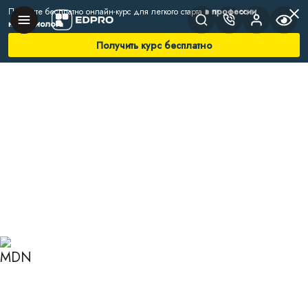
Получите бесплатно онлайн-курс для легкого старта
в профессии
нутрициолога
Получить курс бесплатно
Главная
Блог
Нутрициология
Микробиота кишечника
ЧТО ТАКОЕ МИКРОБИОТА
КИШЕЧНИКА И КАК
ИЗБЕЖАТЬ ДИСБИОЗА