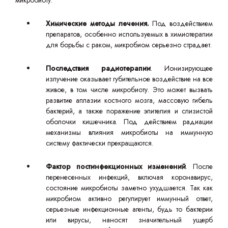
микробиоту.
Химические методы лечения.
Под воздействием
препаратов, особенно используемых в химиотерапии
для борьбы с раком, микробиом серьезно страдает.
Последствия радиотерапии
. Ионизирующее
излучение оказывает губительное воздействие на все
живое, в том числе микробиоту. Это может вызвать
развитие аплазии костного мозга, массовую гибель
бактерий, а также поражение эпителия и слизистой
оболочки кишечника. Под действием радиации
механизмы влияния микробиоты на иммунную
систему фактически прекращаются.
Фактор постинфекционных изменений
. После
перенесенных инфекций, включая коронавирус,
состояние микробиоты заметно ухудшается. Так как
микробиом активно регулирует иммунный ответ,
серьезные инфекционные агенты, будь то бактерии
или вирусы, наносят значительный ущерб