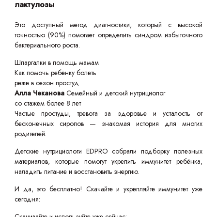
лактулозы
Это доступный метод диагностики, который с высокой
точностью (90%) помогает определить синдром избыточного
бактериального роста.
Шпаргалки в помощь мамам
Как помочь ребёнку болеть
реже в сезон простуд
Алла Чеканова
Семейный и детский нутрициолог
со стажем более 8 лет
Частые простуды, тревога за здоровье и усталость от
бесконечных сиропов — знакомая история для многих
родителей.
Детские нутрициологи EDPRO собрали подборку полезных
материалов, которые помогут укрепить иммунитет ребёнка,
наладить питание и восстановить энергию.
И да, это бесплатно! Скачайте и укрепляйте иммунитет уже
сегодня:
Скачивайте и используйте уже сейчас: