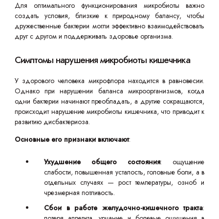
Для оптимального функционирования микробиоты важно
создать условия, близкие к природному балансу, чтобы
дружественные бактерии могли эффективно взаимодействовать
друг с другом и поддерживать здоровье организма.
Симптомы нарушения микробиоты кишечника
У здорового человека микрофлора находится в равновесии.
Однако при нарушении баланса микроорганизмов, когда
одни бактерии начинают преобладать, а другие сокращаются,
происходит нарушение микробиоты кишечника, что приводит к
развитию дисбактериоза.
Основные его признаки включают
:
Ухудшение общего состояния
: ощущение
слабости, повышенная усталость, головные боли, а в
отдельных случаях — рост температуры, озноб и
чрезмерная потливость.
Сбои в работе желудочно-кишечного тракта
:
потеря аппетита, урчание и болевые ощущения в