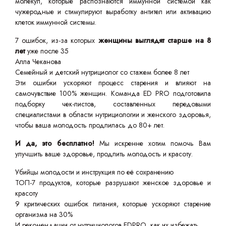
молекул, которые распознаются иммунной системой как
чужеродные и стимулируют выработку антител или активацию
клеток иммунной системы.
7 ошибок, из-за которых
женщины выглядят старше на 8
лет
уже после 35
Алла Чеканова
Семейный и детский нутрициолог со стажем более 8 лет
Эти ошибки ускоряют процесс старения и влияют на
самочувствие 100% женщин. Команда ED PRO подготовила
подборку чек-листов, составленных передовыми
специалистами в области нутрициологии и женского здоровья,
чтобы ваша молодость продлилась до 80+ лет.
И да, это бесплатно!
Мы искренне хотим помочь Вам
улучшить ваше здоровье, продлить молодость и красоту.
Убийцы молодости и инструкция по её сохранению
ТОП-7 продуктов, которые разрушают женское здоровье и
красоту
9 критических ошибок питания, которые ускоряют старение
организма на 30%
И рекомендации от нутрициологов EDPRO, как их избежать