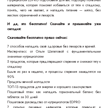
Нутрициологи EDPRO подготовили для вас подборку полезных
материалов, которая поможет избавиться от тяги к сладкому,
понять, чего не хватает, и наладить питание — мягко, без
жестких ограничений и лекарств.
И да, это бесплатно! Скачайте и применяйте уже
сегодня:
Скачивайте бесплатно прямо сейчас:
7 способов наладить своё здоровье без лекарств и врачей.
Мастер-класс от Ольги Шаталовой с фундаментальными
знаниями нутрициологии
5 продуктов, которые предотвращают старение и снижают тягу к
сладкому
Ешьте их раз в неделю, и процессы старения замедлятся на
90%
Продукты вечной молодости
ТОП-13 продуктов для энергии и хорошего самочувствия
Пошаговый план: как наладить гормональный баланс без
таблеток за 30 дней
Пошаговое руководство от нутрициологов EDPRO
7 скрытых пищевых дефицитов, которые приводят к