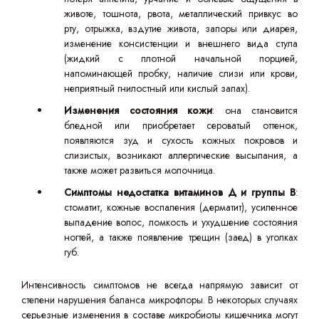
животе, тошнота, рвота, металлический привкус во
рту, отрыжка, вздутие живота, запоры или диарея,
изменение консистенции и внешнего вида стула
(жидкий с плотной начальной порцией,
напоминающей пробку, наличие слизи или крови,
неприятный гнилостный или кислый запах).
Изменения состояния кожи
: она становится
бледной или приобретает сероватый оттенок,
появляются зуд и сухость кожных покровов и
слизистых, возникают аллергические высыпания, а
также может развиться молочница.
Симптомы недостатка витаминов Д и группы В
:
стоматит, кожные воспаления (дерматит), усиленное
выпадение волос, ломкость и ухудшение состояния
ногтей, а также появление трещин (заед) в уголках
губ.
Интенсивность симптомов не всегда напрямую зависит от
степени нарушения баланса микрофлоры. В некоторых случаях
серьезные изменения в составе микробиоты кишечника могут