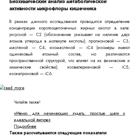
Биохимический анализ метаболической
активности микрофлоры кишечника
В рамках данного исследования проводится определение
концентрации короткоцепочечных жирных кислот в кале:
уксусной — С2 (обозначение указывает на наличие двух
атомов углерода в молекуле кислоты); пропионовой — С3;
масляной — С4; изомасляной — iС4 (изомеры имеют
одинаковый атомный состав, но различаются
пространственной структурой, что влияет на их физические и
химические свойства); изовалериановой — iC5;
изокапроновой — iC6.
Читайте также!
«Меню для начинающих худеть: простые шаги к
идеальной фигуре»
Подробнее
Также рассчитываются следующие показатели
: