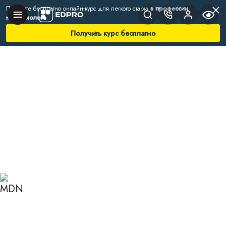
Получите бесплатно онлайн-курс для легкого старта
в профессии
нутрициолога
Получить курс бесплатно
Главная
Блог
Нутрициология
Какие анализы сдать на паразитов
КАКИЕ АНАЛИЗЫ СДАТЬ
НА ПАРАЗИТОВ И КАК
РАСШИФРОВАТЬ