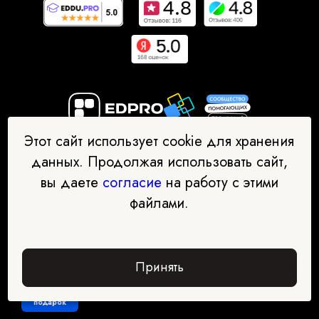
ООО "Международная академия дополнительного
Этот сайт использует cookie для хранения
профессионального образования"
данных. Продолжая использовать сайт,
ИНН: 7734432085 ОГРН: 1197746745635
вы даете
согласие
на работу с этими
Адрес офиса: 123290, Москва, 1 Магистральный тупик, 11с1
файлами.
Документы об образовательной деятельности:
Условия сотрудничества
Политика конфиденциальности
Согласие на обработку персональных данных
Принять
Забрать
подарок