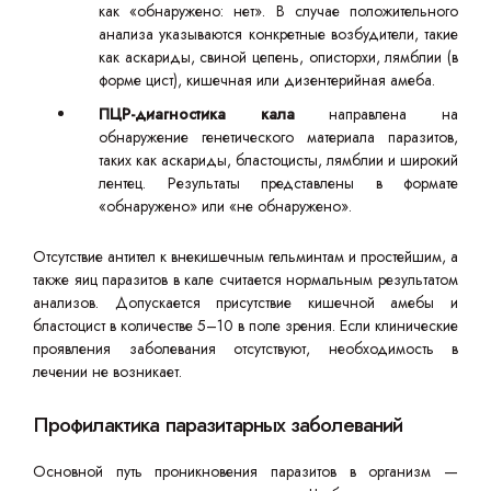
как «обнаружено: нет». В случае положительного
анализа указываются конкретные возбудители, такие
как аскариды, свиной цепень, описторхи, лямблии (в
форме цист), кишечная или дизентерийная амеба.
ПЦР-диагностика кала
направлена на
обнаружение генетического материала паразитов,
таких как аскариды, бластоцисты, лямблии и широкий
лентец. Результаты представлены в формате
«обнаружено» или «не обнаружено».
Отсутствие антител к внекишечным гельминтам и простейшим, а
также яиц паразитов в кале считается нормальным результатом
анализов. Допускается присутствие кишечной амебы и
бластоцист в количестве 5–10 в поле зрения. Если клинические
проявления заболевания отсутствуют, необходимость в
лечении не возникает.
Профилактика паразитарных заболеваний
Основной путь проникновения паразитов в организм —