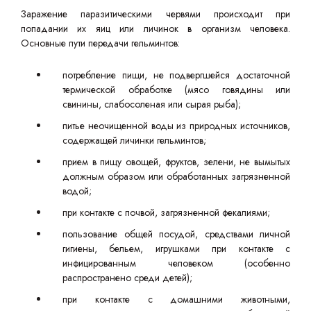
Заражение паразитическими червями происходит при
попадании их яиц или личинок в организм человека.
Основные пути передачи гельминтов:
потребление пищи, не подвергшейся достаточной
термической обработке (мясо говядины или
свинины, слабосоленая или сырая рыба);
питье неочищенной воды из природных источников,
содержащей личинки гельминтов;
прием в пищу овощей, фруктов, зелени, не вымытых
должным образом или обработанных загрязненной
водой;
при контакте с почвой, загрязненной фекалиями;
пользование общей посудой, средствами личной
гигиены, бельем, игрушками при контакте с
инфицированным человеком (особенно
распространено среди детей);
при контакте с домашними животными,