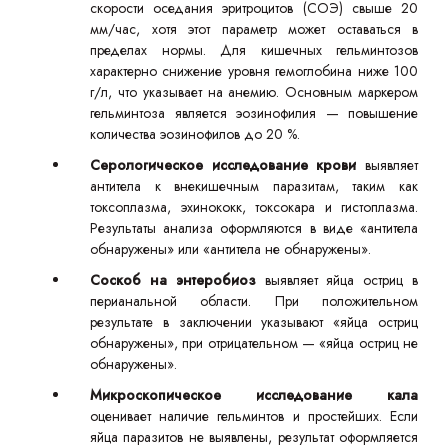
скорости оседания эритроцитов (СОЭ) свыше 20
мм/час, хотя этот параметр может оставаться в
пределах нормы. Для кишечных гельминтозов
характерно снижение уровня гемоглобина ниже 100
г/л, что указывает на анемию. Основным маркером
гельминтоза является эозинофилия — повышение
количества эозинофилов до 20 %.
Серологическое исследование крови
выявляет
антитела к внекишечным паразитам, таким как
токсоплазма, эхинококк, токсокара и гистоплазма.
Результаты анализа оформляются в виде «антитела
обнаружены» или «антитела не обнаружены».
Соскоб на энтеробиоз
выявляет яйца остриц в
перианальной области. При положительном
результате в заключении указывают «яйца остриц
обнаружены», при отрицательном — «яйца остриц не
обнаружены».
Микроскопическое исследование
кала
оценивает наличие гельминтов и простейших. Если
яйца паразитов не выявлены, результат оформляется