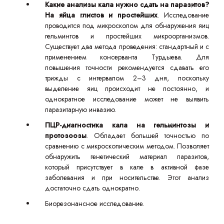
Какие анализы кала нужно сдать на паразитов?
На яйца глистов и простейших
. Исследование
проводится под микроскопом для обнаружения яиц
гельминтов и простейших микроорганизмов.
Существует два метода проведения: стандартный и с
применением консерванта Турдыева. Для
повышения точности рекомендуется сдавать его
трижды с интервалом 2–3 дня, поскольку
выделение яиц происходит не постоянно, и
однократное исследование может не выявить
паразитарную инвазию.
ПЦР-диагностика кала на гельминтозы и
протозоозы
. Обладает большей точностью по
сравнению с микроскопическим методом. Позволяет
обнаружить генетический материал паразитов,
который присутствует в кале в активной фазе
заболевания и при носительстве. Этот анализ
достаточно сдать однократно.
Биорезонансное исследование.