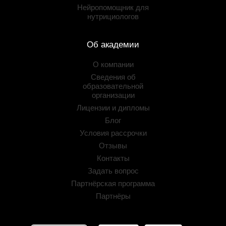
Нейропомощник для
нутрициологов
Об академии
О компании
Сведения об
образовательной
организации
Лицензии и дипломы
Блог
Условия рассрочки
Отзывы
Контакты
Задать вопрос
Партнёрская программа
Партнёры