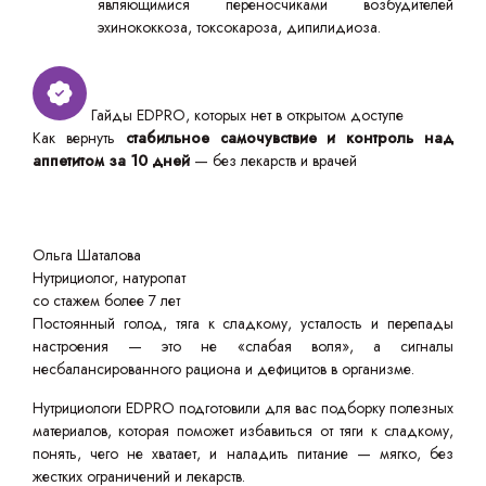
являющимися переносчиками возбудителей
эхинококкоза, токсокароза, дипилидиоза.
Гайды EDPRO, которых нет в открытом доступе
Как вернуть
стабильное самочувствие и контроль над
аппетитом за 10 дней
— без лекарств и врачей
Ольга Шаталова
Нутрициолог, натуропат
со стажем более 7 лет
Постоянный голод, тяга к сладкому, усталость и перепады
настроения — это не «слабая воля», а сигналы
несбалансированного рациона и дефицитов в организме.
Нутрициологи EDPRO подготовили для вас подборку полезных
материалов, которая поможет избавиться от тяги к сладкому,
понять, чего не хватает, и наладить питание — мягко, без
жестких ограничений и лекарств.