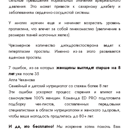
сильные превышения нормальных значений артериального
давления. Это может привести к сахарному диабету и
заболеваниям сердечно-сосудистой системы.
У многих мужчин еще и начинает возрастать уровень
пролактина, что влечет за собой гинекомастию (увеличение в
размерах тканей молочных желез).
Чрезмерное количество дигидротестостерона ведет к
гиперплазии простаты. Именно из-за этого развивается
аденома простаты.
7 ошибок, из-за которых
женщины выглядят старше на 8
лет
уже после 35
Алла Чеканова
Семейный и детский нутрициолог со стажем более 8 лет
Эти ошибки ускоряют процесс старения и влияют на
самочувствие 100% женщин. Команда ED PRO подготовила
подборку чек-листов, составленных передовыми
специалистами в области нутрициологии и женского здоровья,
чтобы ваша молодость продлилась до 80+ лет.
И да, это бесплатно!
Мы искренне хотим помочь Вам