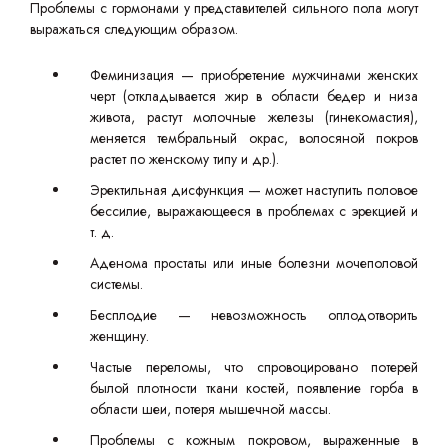
Проблемы с гормонами у представителей сильного пола могут
выражаться следующим образом.
Феминизация — приобретение мужчинами женских
черт (откладывается жир в области бедер и низа
живота, растут молочные железы (гинекомастия),
меняется тембральный окрас, волосяной покров
растет по женскому типу и др.).
Эректильная дисфункция — может наступить половое
бессилие, выражающееся в проблемах с эрекцией и
т. д.
Аденома простаты или иные болезни мочеполовой
системы.
Бесплодие — невозможность оплодотворить
женщину.
Частые переломы, что спровоцировано потерей
былой плотности ткани костей, появление горба в
области шеи, потеря мышечной массы.
Проблемы с кожным покровом, выраженные в