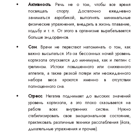
Активность
. Речь не о том, чтобы все время
посвящать спорту. Достаточно ежедневно
заниматься аэробикой, выполнять минимальные
физические упражнения, внедрить в жизнь плавание,
ходьбу и т. п. От этого в организме вырабатывается
больше эндорфинов.
Сон
. Врачи не перестают напоминать о том, как
важно высыпаться. Из-за бессонных ночей уровень
кортизола опускается до минимума, как и лептин с
грелином. Истоки повышенного или сниженного
аппетита, а также резкой потери или неожиданного
набора веса кроются именно в отсутствии
полноценного сна.
Стресс
. Негатив поднимает до высоких значений
уровень кортизола, а это плохо сказывается на
работе всех внутренних систем. Нужно
стабилизировать свое эмоциональное состояние,
практиковать различные техники расслабления (йога,
дыхательные упражнения и прочие).