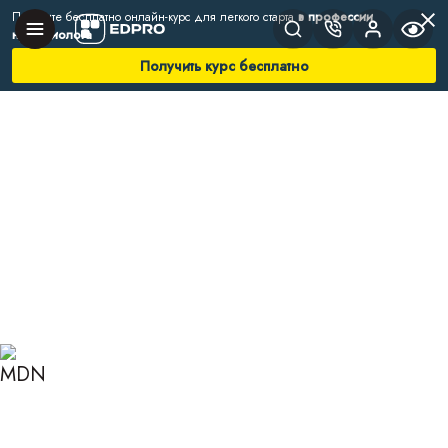
Получите бесплатно онлайн-курс для легкого старта
в профессии
нутрициолога
Получить курс бесплатно
Главная
Блог
Нутрициология
Как восстановить гормональный фон
КАК ВОССТАНОВИТЬ
ГОРМОНАЛЬНЫЙ ФОН У
МУЖЧИН И ЖЕНЩИН