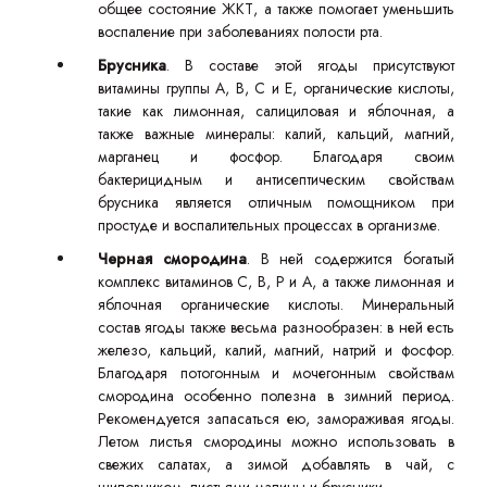
общее состояние ЖКТ, а также помогает уменьшить
воспаление при заболеваниях полости рта.
Брусника
. В составе этой ягоды присутствуют
витамины группы A, B, C и E, органические кислоты,
такие как лимонная, салициловая и яблочная, а
также важные минералы: калий, кальций, магний,
марганец и фосфор. Благодаря своим
бактерицидным и антисептическим свойствам
брусника является отличным помощником при
простуде и воспалительных процессах в организме.
Черная смородина
. В ней содержится богатый
комплекс витаминов C, B, P и A, а также лимонная и
яблочная органические кислоты. Минеральный
состав ягоды также весьма разнообразен: в ней есть
железо, кальций, калий, магний, натрий и фосфор.
Благодаря потогонным и мочегонным свойствам
смородина особенно полезна в зимний период.
Рекомендуется запасаться ею, замораживая ягоды.
Летом листья смородины можно использовать в
свежих салатах, а зимой добавлять в чай, с