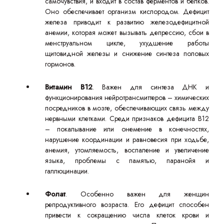
самочувствия, и входит в состав ферментов и белков.
Оно обеспечивает организм кислородом. Дефицит
железа приводит к развитию железодефицитной
анемии, которая может вызывать депрессию, сбои в
менструальном цикле, ухудшение работы
щитовидной железы и снижение синтеза половых
гормонов.
Витамин B12
. Важен для синтеза ДНК и
функционирования нейротрансмиттеров – химических
посредников в мозге, обеспечивающих связь между
нервными клетками. Среди признаков дефицита B12
– покалывание или онемение в конечностях,
нарушение координации и равновесия при ходьбе,
анемия, утомляемость, воспаление и увеличение
языка, проблемы с памятью, паранойя и
галлюцинации.
Фолат
. Особенно важен для женщин
репродуктивного возраста. Его дефицит способен
привести к сокращению числа клеток крови и