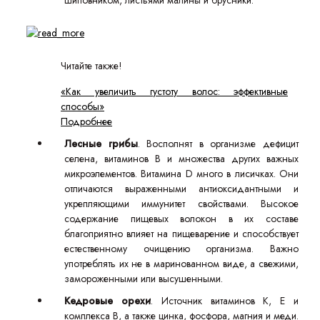
шиповником, листьями малины и брусники.
Читайте также!
«Как увеличить густоту волос: эффективные
способы»
Подробнее
Лесные грибы
. Восполнят в организме дефицит
селена, витаминов B и множества других важных
микроэлементов. Витамина D много в лисичках. Они
отличаются выраженными антиоксидантными и
укрепляющими иммунитет свойствами. Высокое
содержание пищевых волокон в их составе
благоприятно влияет на пищеварение и способствует
естественному очищению организма. Важно
употреблять их не в маринованном виде, а свежими,
замороженными или высушенными.
Кедровые орехи
. Источник витаминов K, E и
комплекса B, а также цинка, фосфора, магния и меди.