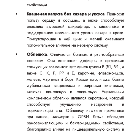
свойствами.
Квашеная капуста без сахара и уксуса
. Приносит
пользу сердцу и сосудам, а также способствует
развитию здоровой микрофлоры в кишечнике и
поддержанию нормального уровня сахара в крови.
Присутствующие в ней цинк и магний оказывают
положительное влияние на нервную систему.
Облепиха
. Отличается богатым и разнообразным
составом. Она восполнит дефициты в организме
следующих элементов: витаминов группы B (B1, B2), а
также C, K, P, PP и E, каротина, флавоноидов,
железа, марганца и бора. Кроме того, ягоды богаты
дубильными веществами и жирными кислотами,
включая линолевую и олеиновую. Уникальным
компонентом облепихи является серотонин, который
способствует улучшению настроения и
нормализации сна. Облепиху издавна применяют
при кашле, насморке и ОРВИ. Ягода обладает
ранозаживляющими и бактерицидными свойствами,
благоприятно влияет на пищеварительную систему и