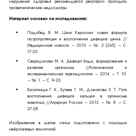
нарушений здоровья рекомендуется регулярно проходить
профилактические медосмотры.
Материал основан на исследованиях:
Подобед В. М. Цинк Карнозин: новая формула
гастропротекции и восполнения дефицита цинка //
Медицинские новости. – 2015. – №. 2 (245). – С.
17-20.
Свиридонова М. А. Дефицит йода, формирование и
развитие организма //Клиническая и
экспериментальная тиреоидология. – 2014. – Т. 10.
– №. 1. – С. 9-20.
Василиади Г. К., Бутаев Т. М., Дзанагова З. Т. Пути
восполнения дефицита кальция в организме
животных //Аграрная Россия. – 2013. – №. 8. – С.
27-28.
Изображение в шапке статьи подготовлено с помощью
нейросетевых технологий