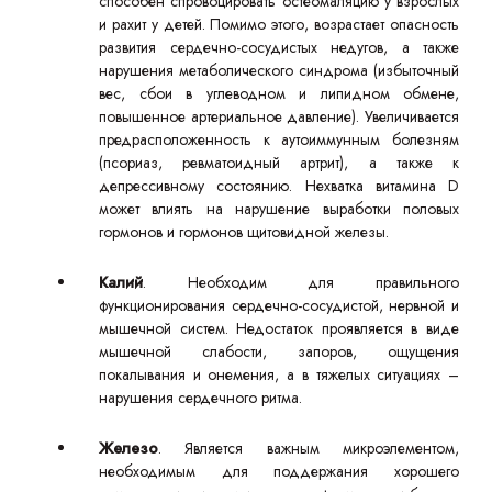
способен спровоцировать остеомаляцию у взрослых
и рахит у детей. Помимо этого, возрастает опасность
развития сердечно-сосудистых недугов, а также
нарушения метаболического синдрома (избыточный
вес, сбои в углеводном и липидном обмене,
повышенное артериальное давление). Увеличивается
предрасположенность к аутоиммунным болезням
(псориаз, ревматоидный артрит), а также к
депрессивному состоянию. Нехватка витамина D
может влиять на нарушение выработки половых
гормонов и гормонов щитовидной железы.
Калий
. Необходим для правильного
функционирования сердечно-сосудистой, нервной и
мышечной систем. Недостаток проявляется в виде
мышечной слабости, запоров, ощущения
покалывания и онемения, а в тяжелых ситуациях –
нарушения сердечного ритма.
Железо
. Является важным микроэлементом,
необходимым для поддержания хорошего