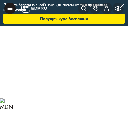
Получите бесплатно онлайн-курс для легкого старта
в профессии
нутрициолога
Получить курс бесплатно
Главная
Блог
Нутрициология
Как восполнить дефициты в организме
КАК ВОСПОЛНИТЬ
ДЕФИЦИТЫ В
ОРГАНИЗМЕ: 6