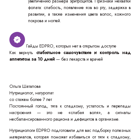
увеличению размера эритроцитов. Признаки нехватки
фолата: слабость, появление язв во рту, задержка в
развитии, а также изменения цвета волос, кожного
покрова и ногтей.
Гайды EDPRO, которых нет в открытом доступе
Как вернуть
стабильное самочувствие и контроль над
аппетитом за 10 дней
— без лекарств и врачей
Ольга Шаталова
Нутрициолог, натуропат
со стажем более 7 лет
Постоянный голод, тяга к сладкому, усталость и перепады
настроения — это не «слабая воля», а сигналы
несбалансированного рациона и дефицитов в организме.
Нутрициологи EDPRO подготовили для вас подборку полезных
материалов, которая поможет избавиться от тяги к сладкому,