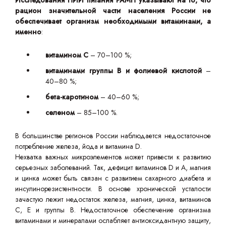
Исследования НИИ питания РАМН указывают на то, что
рацион значительной части населения России не
обеспечивает организм необходимыми витаминами, а
именно
:
витамином С
– 70–100 %;
витаминами группы В и фолиевой кислотой
–
40–80 %;
бета-каротином
– 40–60 %;
селеном
– 85–100 %.
В большинстве регионов России наблюдается недостаточное
потребление железа, йода и витамина D.
Нехватка важных микроэлементов может привести к развитию
серьезных заболеваний. Так, дефицит витаминов D и A, магния
и цинка может быть связан с развитием сахарного диабета и
инсулинорезистентности. В основе хронической усталости
зачастую лежит недостаток железа, магния, цинка, витаминов
C, E и группы B. Недостаточное обеспечение организма
витаминами и минералами ослабляет антиоксидантную защиту,