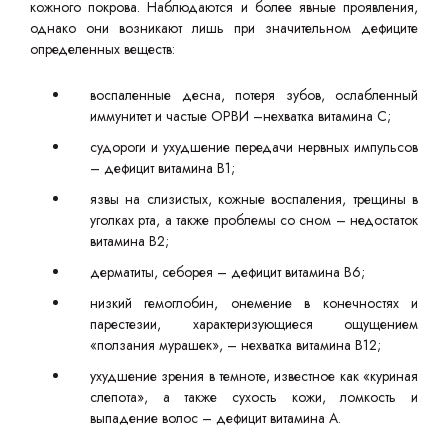
кожного покрова. Наблюдаются и более явные проявления,
однако они возникают лишь при значительном дефиците
определенных веществ:
воспаленные десна, потеря зубов, ослабленный
иммунитет и частые ОРВИ –нехватка витамина С;
судороги и ухудшение передачи нервных импульсов
– дефицит витамина В1;
язвы на слизистых, кожные воспаления, трещины в
уголках рта, а также проблемы со сном – недостаток
витамина В2;
дерматиты, себорея – дефицит витамина В6;
низкий гемоглобин, онемение в конечностях и
парестезии, характеризующиеся ощущением
«ползания мурашек», – нехватка витамина В12;
ухудшение зрения в темноте, известное как «куриная
слепота», а также сухость кожи, ломкость и
выпадение волос – дефицит витамина А.