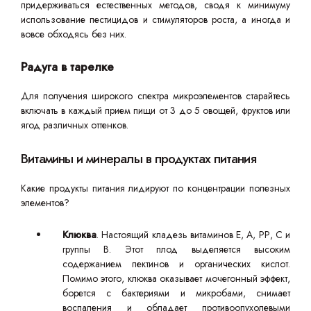
придерживаться естественных методов, сводя к минимуму
использование пестицидов и стимуляторов роста, а иногда и
вовсе обходясь без них.
Радуга в тарелке
Для получения широкого спектра микроэлементов старайтесь
включать в каждый прием пищи от 3 до 5 овощей, фруктов или
ягод различных оттенков.
Витамины и минералы в продуктах питания
Какие продукты питания лидируют по концентрации полезных
элементов?
Клюква
. Настоящий кладезь витаминов Е, А, РР, С и
группы В. Этот плод выделяется высоким
содержанием пектинов и органических кислот.
Помимо этого, клюква оказывает мочегонный эффект,
борется с бактериями и микробами, снимает
воспаления и обладает противоопухолевыми