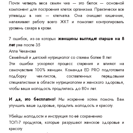
Почти четверть веса семян чиа — это белок — основной
компонент для построения клеток организма. Практически все
углеводы в них — клетчатка. Она очищает кишечник,
налаживает работу всего ЖКТ и помогает контролировать
уровень сахара в крови.
7 ошибок, из-за которых
женщины выглядят старше на 8
лет
уже после 35
Алла Чеканова
Семейный и детский нутрициолог со стажем более 8 лет
Эти ошибки ускоряют процесс старения и влияют на
самочувствие 100% женщин. Команда ED PRO подготовила
подборку чек-листов, составленных передовыми
специалистами в области нутрициологии и женского здоровья,
чтобы ваша молодость продлилась до 80+ лет.
И да, это бесплатно!
Мы искренне хотим помочь Вам
улучшить ваше здоровье, продлить молодость и красоту.
Убийцы молодости и инструкция по её сохранению
ТОП-7 продуктов, которые разрушают женское здоровье и
красоту