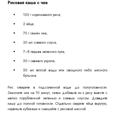
Рисовая каша с чиа
100 г коричневого риса;
2 яйца;
70 г семян чиа;
30 мл соевого соуса;
7–8 перьев зеленого лука;
50 г свежего укропа;
50 мл теплой воды или овощного либо мясного
бульона.
Рис отварите в подсоленной воде до полуготовности.
Замочите чиа на 10 минут, затем добавьте их к рису вместе с
мелко порубленной зеленью и соевым соусом. Доведите
кашу до полной готовности. Отдельно сварите яйца вкрутую,
нарежьте кубиками и смешайте с рисовой массой.