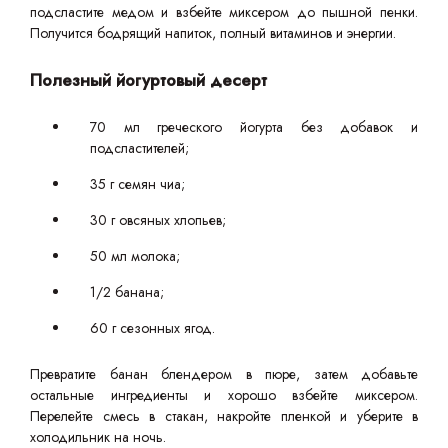
подсластите медом и взбейте миксером до пышной пенки.
Получится бодрящий напиток, полный витаминов и энергии.
Полезный йогуртовый десерт
70 мл греческого йогурта без добавок и
подсластителей;
35 г семян чиа;
30 г овсяных хлопьев;
50 мл молока;
1/2 банана;
60 г сезонных ягод.
Превратите банан блендером в пюре, затем добавьте
остальные ингредиенты и хорошо взбейте миксером.
Перелейте смесь в стакан, накройте пленкой и уберите в
холодильник на ночь.