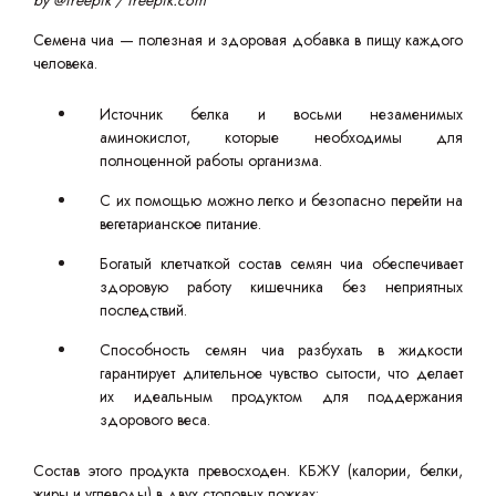
by @freepik / freepik.com
Семена чиа — полезная и здоровая добавка в пищу каждого
человека.
Источник белка и восьми незаменимых
аминокислот, которые необходимы для
полноценной работы организма.
С их помощью можно легко и безопасно перейти на
вегетарианское питание.
Богатый клетчаткой состав семян чиа обеспечивает
здоровую работу кишечника без неприятных
последствий.
Способность семян чиа разбухать в жидкости
гарантирует длительное чувство сытости, что делает
их идеальным продуктом для поддержания
здорового веса.
Состав этого продукта превосходен. КБЖУ (калории, белки,
жиры и углеводы) в двух столовых ложках: