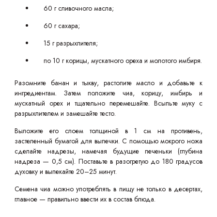
60 г сливочного масла;
60 г сахара;
15 г разрыхлителя;
по 10 г корицы, мускатного ореха и молотого имбиря.
Разомните банан и тыкву, растопите масло и добавьте к
ингредиентам. Затем положите чиа, корицу, имбирь и
мускатный орех и тщательно перемешайте. Всыпьте муку с
разрыхлителем и замешайте тесто.
Выложите его слоем толщиной в 1 см на противень,
застеленный бумагой для выпечки. С помощью мокрого ножа
сделайте надрезы, намечая будущие печеньки (глубина
надреза — 0,5 см). Поставьте в разогретую до 180 градусов
духовку и выпекайте 20–25 минут.
Семена чиа можно употреблять в пищу не только в десертах,
главное — правильно ввести их в состав блюда.