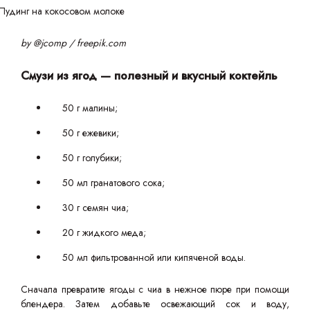
by @jcomp / freepik.com
Смузи из ягод — полезный и вкусный коктейль
50 г малины;
50 г ежевики;
50 г голубики;
50 мл гранатового сока;
30 г семян чиа;
20 г жидкого меда;
50 мл фильтрованной или кипяченой воды.
Сначала превратите ягоды с чиа в нежное пюре при помощи
блендера. Затем добавьте освежающий сок и воду,