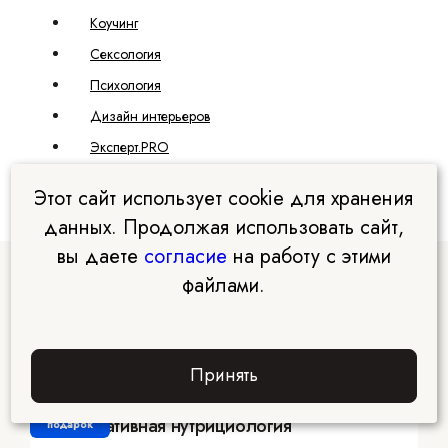
Коучинг
Сексология
Психология
Дизайн интерьеров
Эксперт.PRO
Этот сайт использует cookie для хранения
данных. Продолжая использовать сайт,
вы даете
согласие
на работу с этими
файлами.
Курсы Академии EDPRO
Принять
Забрать
Интегративная нутрициология
подарок