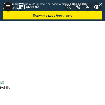
Получите бесплатно онлайн-курс для легкого старта
в профессии
нутрициолога
Получить курс бесплатно
Главная
Блог
Нутрициология
Как правильно употреблять семена чиа
КАК ПРАВИЛЬНО
УПОТРЕБЛЯТЬ СЕМЕНА
ЧИА: РЕЦЕПТЫ И