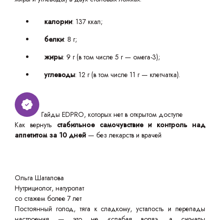
калории
: 137 ккал;
белки
: 8 г;
жиры
: 9 г (в том числе 5 г — омега-3);
углеводы
: 12 г (в том числе 11 г — клетчатка).
Гайды EDPRO, которых нет в открытом доступе
Как вернуть
стабильное самочувствие и контроль над
аппетитом за 10 дней
— без лекарств и врачей
Ольга Шаталова
Нутрициолог, натуропат
со стажем более 7 лет
Постоянный голод, тяга к сладкому, усталость и перепады
настроения — это не «слабая воля», а сигналы