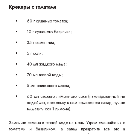
Крекеры с томатами
60 г сушеных томатов;
10 г сушеного базилика;
35 г семян чиа;
5 г соли;
40 мл жидкого меда;
70 мл теплой воды;
5 мл оливкового масла;
60 мл свежего лимонного сока (пакетированный не
подойдет, поскольку в нем содержится сахар, лучше
выдавить сок 1 лимона).
Замочите семена в теплой воде на ночь. Утром смешайте их с
томатами и базиликом, а затем превратите все это в