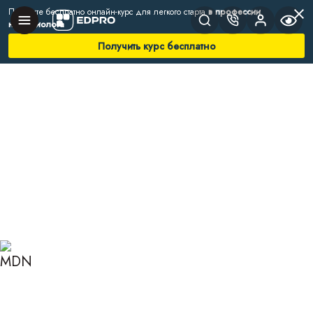
Получите бесплатно онлайн-курс для легкого старта
в профессии
нутрициолога
Получить курс бесплатно
Главная
Блог
Нутрициология
Изолят польза и вред
ИЗОЛЯТ: ПОЛЬЗА И ВРЕД
ДЛЯ ОРГАНИЗМА