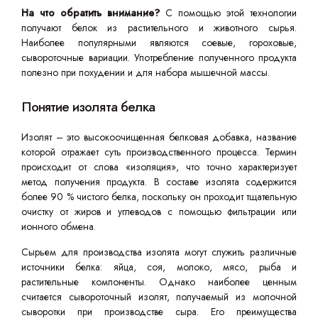
На что обратить внимание?
С помощью этой технологии
получают белок из растительного и животного сырья.
Наиболее популярными являются соевые, гороховые,
сывороточные вариации. Употребление полученного продукта
полезно при похудении и для набора мышечной массы.
Понятие изолята белка
Изолят – это высокоочищенная белковая добавка, название
которой отражает суть производственного процесса. Термин
происходит от слова «изоляция», что точно характеризует
метод получения продукта. В составе изолята содержится
более 90 % чистого белка, поскольку он проходит тщательную
очистку от жиров и углеводов с помощью фильтрации или
ионного обмена.
Сырьем для производства изолята могут служить различные
источники белка: яйца, соя, молоко, мясо, рыба и
растительные компоненты. Однако наиболее ценным
считается сывороточный изолят, получаемый из молочной
сыворотки при производстве сыра. Его преимущества