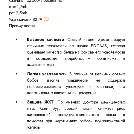
Скачать подборку бесплатно
doc 1,7mb
pdf 2,5mb
Уже скачали
8329
Преимущества:
Высокое качество
. Соевый изолят демонстрирует
отличные показатели по шкале PDCAAS, которая
оценивает качество белка на основе его усвояемости
и соответствия потребностям организма в
аминокислотах.
Легкая усвояемость
. В отличие от цельных соевых
бобов, изолят практически не содержит
неперевариваемых углеводов и клетчатки, что
положительно влияет на пищеварение.
Защита ЖКТ
. По мнению доктора медицинских
наук Кьен Вуу, соевый изолят снижает риск
заболеваний желудочно-кишечного тракта и
помогает при нарушениях работы поджелудочной
железы.