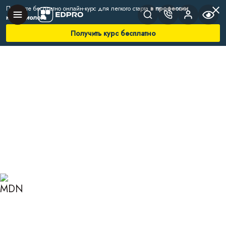
Получите бесплатно онлайн-курс для легкого старта
в профессии
нутрициолога
Получить курс бесплатно
Главная
Блог
Нутрициология
Интервью с выпускницей нутрициологии: Ирина
Упорникова
ИНТЕРВЬЮ С
ВЫПУСКНИЦЕЙ
НУТРИЦИОЛОГИИ: