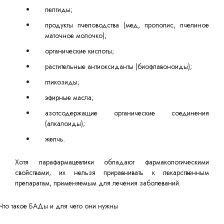
пептиды;
продукты пчеловодства (мед, прополис, пчелиное
маточное молочко);
органические кислоты;
растительные антиоксиданты (биофлавоноиды);
гликозиды;
эфирные масла;
азотсодержащие органические соединения
(алкалоиды);
желчь.
Хотя парафармацевтики обладают фармакологическими
свойствами, их нельзя приравнивать к лекарственным
препаратам, применяемым для лечения заболеваний.