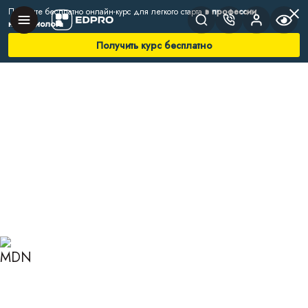
Получите бесплатно онлайн-курс для легкого старта
в профессии
нутрициолога
Получить курс бесплатно
Главная
Блог
Нутрициология
Для чего нужны БАДы
ДЛЯ ЧЕГО НУЖНЫ БАДЫ
И НАСКОЛЬКО ОНИ
ЭФФЕКТИВНЫ