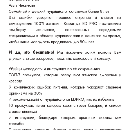
Алла Чеканова
Семейный и детский нутрициолог со стажем более 8 лет
Эти ошибки ускоряют процесс старения и влияют на
самочувствие 100% женщин. Команда ED PRO подготовила
подборку чек-листов, составленных передовыми
специалистами в области нутрициологии и женского здоровья,
чтобы ваша молодость продлилась до 80+ лет.
И да, это бесплатно!
Мы искренне хотим помочь Вам
улучшить ваше здоровье, продлить молодость и красоту.
Убийцы молодости и инструкция по её сохранению
ТОП-7 продуктов, которые разрушают женское здоровье и
красоту
9 критических ошибок питания, которые ускоряют старение
организма на 30%
И рекомендации от нутрициологов EDPRO, как их избежать
10 продуктов, из-за которых кожа стареет быстрее, и список
с заменителями
И инструкции, благодаря которым организм скажем вам
спасибо
7 продуктов, которые убирают сухость кожи и возвращают