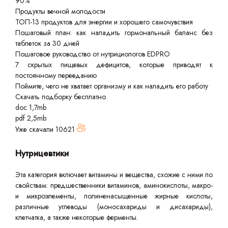
90%
Продукты вечной молодости
ТОП-13 продуктов для энергии и хорошего самочувствия
Пошаговый план: как наладить гормональный баланс без
таблеток за 30 дней
Пошаговое руководство от нутрициологов EDPRO
7 скрытых пищевых дефицитов, которые приводят к
постоянному перееданию
Поймите, чего не хватает организму и как наладить его работу
Скачать подборку бесплатно
doc 1,7mb
pdf 2,5mb
Уже скачали
10621
Нутрицевтики
Эта категория включает витамины и вещества, схожие с ними по
свойствам: предшественники витаминов, аминокислоты, макро-
и микроэлементы, полиненасыщенные жирные кислоты,
различные углеводы (моносахариды и дисахариды),
клетчатка, а также некоторые ферменты.