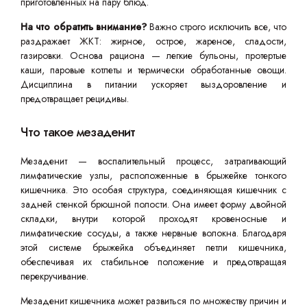
приготовленных на пару блюд.
На что обратить внимание?
Важно строго исключить все, что
раздражает ЖКТ: жирное, острое, жареное, сладости,
газировки. Основа рациона — легкие бульоны, протертые
каши, паровые котлеты и термически обработанные овощи.
Дисциплина в питании ускоряет выздоровление и
предотвращает рецидивы.
Что такое мезаденит
Мезаденит — воспалительный процесс, затрагивающий
лимфатические узлы, расположенные в брыжейке тонкого
кишечника. Это особая структура, соединяющая кишечник с
задней стенкой брюшной полости. Она имеет форму двойной
складки, внутри которой проходят кровеносные и
лимфатические сосуды, а также нервные волокна. Благодаря
этой системе брыжейка объединяет петли кишечника,
обеспечивая их стабильное положение и предотвращая
перекручивание.
Мезаденит кишечника может развиться по множеству причин и