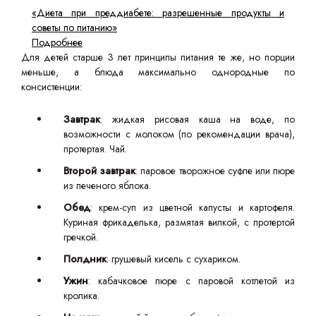
«Диета при преддиабете: разрешенные продукты и
советы по питанию»
Подробнее
Для детей старше 3 лет принципы питания те же, но порции
меньше, а блюда максимально однородные по
консистенции:
Завтрак
: жидкая рисовая каша на воде, по
возможности с молоком (по рекомендации врача),
протертая. Чай.
Второй завтрак
: паровое творожное суфле или пюре
из печеного яблока.
Обед
: крем-суп из цветной капусты и картофеля.
Куриная фрикаделька, размятая вилкой, с протертой
гречкой.
Полдник
: грушевый кисель с сухариком.
Ужин
: кабачковое пюре с паровой котлетой из
кролика.