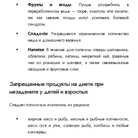
Фрукты и ягоды
. Лучше употреблять в
переработанном виде — пюре, компоты или кисели,
так как свежие плоды могут усиливать болевой
синдром.
Сладости
. Разрешается ограниченное количество
меда и домашнего варенья.
Напитки
. В течение дня полезны отвары шиповника,
облепихи, рябины, калины, некрепкий чай, травяные
чаи из ромашки и шалфея, а также свежевыжатые
овощные и фруктовые соки.
Запрещенные продукты на диете при
мезадените у детей и взрослых
Следует полностью исключить из рациона:
жирное мясо и рыбу, мясные и рыбные копчености,
мясо гуся и утки, соленую рыбу, колбасы и любые
консервы;