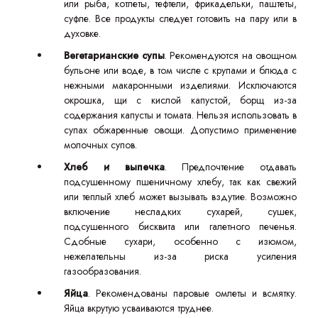
или рыба, котлеты, тефтели, фрикадельки, паштеты,
суфле. Все продукты следует готовить на пару или в
духовке.
Вегетарианские супы
. Рекомендуются на овощном
бульоне или воде, в том числе с крупами и блюда с
нежными макаронными изделиями. Исключаются
окрошка, щи с кислой капустой, борщ из-за
содержания капусты и томата. Нельзя использовать в
супах обжаренные овощи. Допустимо применение
молочных супов.
Хлеб и выпечка
. Предпочтение отдавать
подсушенному пшеничному хлебу, так как свежий
или теплый хлеб может вызывать вздутие. Возможно
включение несладких сухарей, сушек,
подсушенного бисквита или галетного печенья.
Сдобные сухари, особенно с изюмом,
нежелательны из-за риска усиления
газообразования.
Яйца
. Рекомендованы паровые омлеты и всмятку.
Яйца вкрутую усваиваются труднее.