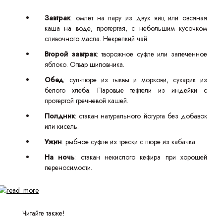
Завтрак
: омлет на пару из двух яиц или овсяная
каша на воде, протертая, с небольшим кусочком
сливочного масла. Некрепкий чай.
Второй завтрак
: творожное суфле или запеченное
яблоко. Отвар шиповника.
Обед
: суп-пюре из тыквы и моркови, сухарик из
белого хлеба. Паровые тефтели из индейки с
протертой гречневой кашей.
Полдник
: стакан натурального йогурта без добавок
или кисель.
Ужин
: рыбное суфле из трески с пюре из кабачка.
На ночь
: стакан некислого кефира при хорошей
переносимости.
Читайте также!