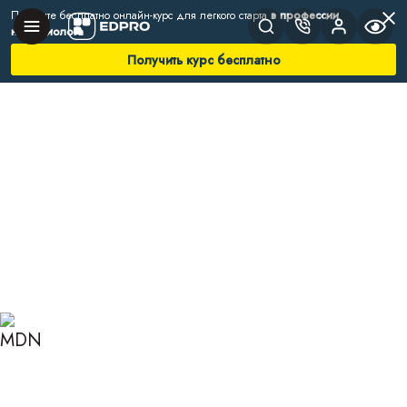
Получите бесплатно онлайн-курс для легкого старта
в профессии
нутрициолога
Получить курс бесплатно
Главная
Блог
Нутрициология
Диета при мезадените
КАКОЙ ДОЛЖНА БЫТЬ
ДИЕТА ПРИ
МЕЗАДЕНИТЕ ДЛЯ
БЫСТРОГО