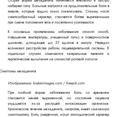
Острая форма мезаденита начинается внезапно и быстро
набирает силу. Больные жалуются на продолжительные боли в
животе, которые трудно точно локализовать. Спазмы носят
схваткообразный характер, становятся более выраженными
при смене положения тела и постепенно усиливаются.
К основным проявлениям заболевания относят озноб,
повышение температуры, учащенный пульс и поверхностное
дыхание, доходящее до 37 вдохов в минуту. Нередко
возникают расстройства работы пищеварительной системы. В
отдельных случаях отмечаются катаральные явления и
герпетические высыпания на слизистой ротовой полости.
Изображение: krakenimages.com / freepik.com
При гнойной форме заболевания боль со временем
становится менее выраженной, но состояние пациента
ухудшается из-за растущей интоксикации организма.
Хроническое течение мезаденита, напротив, имеет смазанную
симптоматику. Боль умеренная, носит эпизодический характер