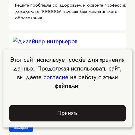
Решите проблемы со здоровьем и освойте профессию с
доходом от 100000₽ в месяц без медицинского
образования
Этот сайт использует cookie для хранения
Дизайнер интерьеров
данных. Продолжая использовать сайт,
Онлайн курс «Дизайн интерьеров» с гарантией дохода
вы даете
согласие
на работу с этими
файлами.
Принять
Забрать
подарок