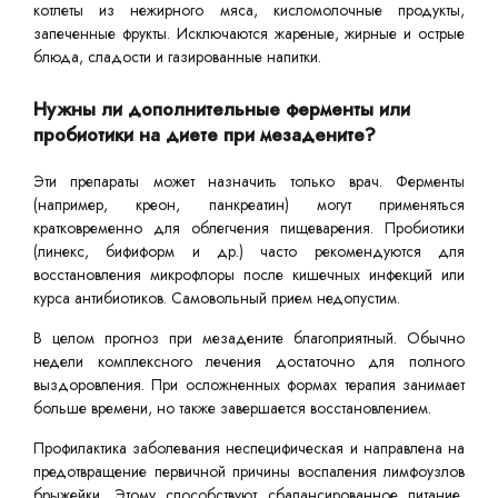
котлеты из нежирного мяса, кисломолочные продукты,
запеченные фрукты. Исключаются жареные, жирные и острые
блюда, сладости и газированные напитки.
Нужны ли дополнительные ферменты или
пробиотики на диете при мезадените?
Эти препараты может назначить только врач. Ферменты
(например, креон, панкреатин) могут применяться
кратковременно для облегчения пищеварения. Пробиотики
(линекс, бифиформ и др.) часто рекомендуются для
восстановления микрофлоры после кишечных инфекций или
курса антибиотиков. Самовольный прием недопустим.
В целом прогноз при мезадените благоприятный. Обычно
недели комплексного лечения достаточно для полного
выздоровления. При осложненных формах терапия занимает
больше времени, но также завершается восстановлением.
Профилактика заболевания неспецифическая и направлена на
предотвращение первичной причины воспаления лимфоузлов
брыжейки. Этому способствуют сбалансированное питание,