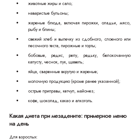
животные жиры и сало;
наваристые бульоны;
жареные блюда, включая пирожки, оладьи, мясо,
рыбу и блины;
свежий хлеб и выпечку из сдобного, слоеного или
песочного теста, пирожные и торты;
бобовые, редис, репу, редьку, белокочанную
капусту, чеснок, лук, щавель;
яйца, сваренные вкрутую и жареные;
молочную продукцию (кроме ранее указанной);
острые приправы, кетчуп, майонез;
кофе, шоколад, какао и алкоголь.
Какая диета при мезадените: примерное меню
на день
Для взрослых: