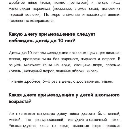
дробное питье (вода, компот, регидрон) и легкую пищу
маленькими порциями (несколько ложек каши, половинка
паровой котлетки). По мере снижения интоксикации аппетит
постепенно возвращается.
Какую диету при мезадените следует
соблюдать детям до 10 лет?
Детям до 10 лет при мезадените показано щадящее питание:
теплая, протертая пища без жареного, жирного и острого. В
рацион включают каши на воде, овощные пюре, паровые
котлеты, нежирный творог, печеные яблоки, кисели.
Питание дробное, 5–6 раз в день, с достаточным питьем.
Какая диета при мезадените у детей школьного
возраста?
Им назначают щадящую диету: пища должна быть теплой,
мягкой, не раздражающей желудочно-кишечный тракт.
Рекомендуются каши на воде, овощные пюре, паровые