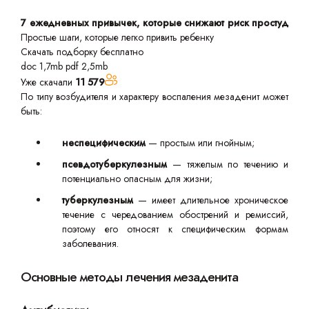
7 ежедневных привычек, которые снижают риск простуд
Простые шаги, которые легко привить ребенку
Скачать подборку бесплатно
doc 1,7mb
pdf 2,5mb
Уже скачали
11 579
По типу возбудителя и характеру воспаления мезаденит может
быть:
неспецифическим
— простым или гнойным;
псевдотуберкулезным
— тяжелым по течению и
потенциально опасным для жизни;
туберкулезным
— имеет длительное хроническое
течение с чередованием обострений и ремиссий,
поэтому его относят к специфическим формам
заболевания.
Основные методы лечения мезаденита