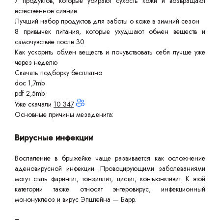
7 продуктов, которые убирают сухость кожи и возвращают
естественное сияние
Лучший набор продуктов для заботы о коже в зимний сезон
8 привычек питания, которые ухудшают обмен веществ и
самочувствие после 30
Как ускорить обмен веществ и почувствовать себя лучше уже
через неделю
Скачать подборку бесплатно
doc 1,7mb
pdf 2,5mb
Уже скачали
10 347
Основные причины мезаденита:
Вирусные инфекции
Воспаление в брыжейке чаще развивается как осложнение
аденовирусной инфекции. Провоцирующими заболеваниями
могут стать фарингит, тонзиллит, цистит, конъюнктивит. К этой
категории также относят энтеровирус, инфекционный
мононуклеоз и вирус Эпштейна — Барр.