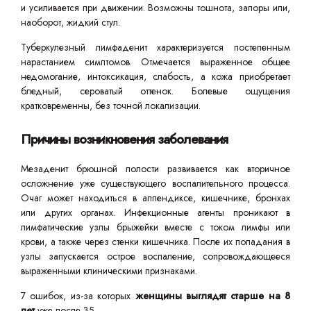
и усиливается при движении. Возможны тошнота, запоры или,
наоборот, жидкий стул.
Туберкулезный лимфаденит характеризуется постепенным
нарастанием симптомов. Отмечается выраженное общее
недомогание, интоксикация, слабость, а кожа приобретает
бледный, сероватый оттенок. Болевые ощущения
кратковременны, без точной локализации.
Причины возникновения заболевания
Мезаденит брюшной полости развивается как вторичное
осложнение уже существующего воспалительного процесса.
Очаг может находиться в аппендиксе, кишечнике, бронхах
или других органах. Инфекционные агенты проникают в
лимфатические узлы брыжейки вместе с током лимфы или
крови, а также через стенки кишечника. После их попадания в
узлы запускается острое воспаление, сопровождающееся
выраженными клиническими признаками.
7 ошибок, из-за которых
женщины выглядят старше на 8
лет
уже после 35