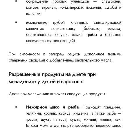
сокращение простых углеводов — сладостей,
конфет, варенья, кондитерских изделий, сдобы и
выпечки;
исключение грубой клетчатки, стимулирующей
кишечную перистальтику (бобовые, редька,
белокочанная капуста, редис, грибы и большое
количество свежих овощей).
При склонности к запорам рацион дополняют тертыми
отварными овощами с добавлением растительного масла.
Разрешенные продукты на диете при
мезадените у детей и взрослых
Диета при мезадените включает следующие продукты.
Нежирное мясо и рыба
. Подходят говядина,
телятина, кролик, курица, индейка, а также рыба —
треска, щука, путассу, судак, минтай, навага, хек.
Блюда можно делать разнообразно: вареное мясо