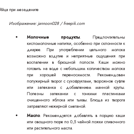
Изображение: jannoon028 / freepik.com
Молочные продукты
. Предпочтительны
кисломолочные напитки, особенно при склонности к
диарее. При употреблении цельного молока
возможно вздутие и неприятные ощущения при
воспалении в брюшной полости. Каши можно
готовить на воде с небольшим количеством молока
при хорошей переносимости. Рекомендован
полужирный творог с сухофруктами, творожное суфле
или запеканка с добавлением манной крупы.
Полезны запеканки с тонкими пластинками
очищенного яблока или тыквы. Блюда из творога
заправляют нежирной сметаной.
Масло
. Рекомендуется добавлять в порцию каши
или овощного пюре по 0,5 чайной ложки сливочного
или растительного масла.