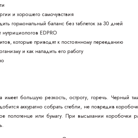
ти
ргии и хорошего самочувствия
дить гормональный баланс без таблеток за 30 дней
т нутрициологов EDPRO
итов, которые приводят к постоянному перееданию
организму и как наладить его работу
но
ла имеет большую резкость, остроту, горечь. Черный т
добится аккуратно собрать стебли, не повредив коробочк
тое полотенце или бумагу. При высыхании коробочки ра
ь.