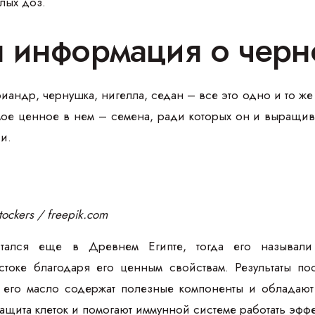
лых доз.
 информация о черн
андр, чернушка, нигелла, седан – все это одно и то же 
мое ценное в нем – семена, ради которых он и выращив
и.
ockers / freepik.com
тался еще в Древнем Египте, тогда его называли
токе благодаря его ценным свойствам. Результаты по
е его масло содержат полезные компоненты и обладаю
защита клеток и помогают иммунной системе работать эфф