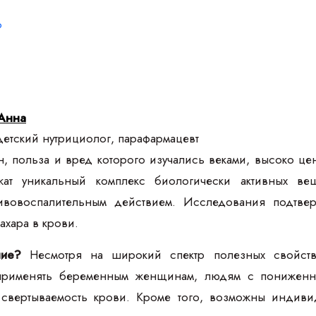
р
Анна
етский нутрициолог, парафармацевт
, польза и вред которого изучались веками, высоко це
ат уникальный комплекс биологически активных в
ивовоспалительным действием. Исследования подтве
хара в крови.
ние?
Несмотря на широкий спектр полезных свойств,
применять беременным женщинам, людям с пониженны
свертываемость крови. Кроме того, возможны индивид