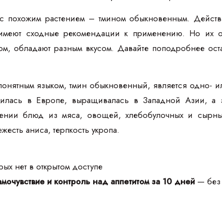
с похожим растением – тмином обыкновенным. Действи
имеют сходные рекомендации к применению. Но их от
м, обладают разным вкусом. Давайте поподробнее ост
 понятным языком, тмин обыкновенный, является одно- и
явилась в Европе, выращивалась в Западной Азии, а 
ении блюд из мяса, овощей, хлебобулочных и сырных 
жесть аниса, терпкость укропа.
ых нет в открытом доступе
мочувствие и контроль над аппетитом за 10 дней
— без 