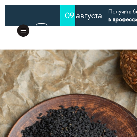
Получите б
09
августа
в професс