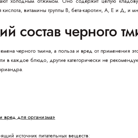
ают холодным отжимом. Оно содержит целую кладову
кислота, витамины группы В, бета-каротин, А, Е и Д, и м
ий состав черного тм
семена черного тмина, а польза и вред от применения э
чти в каждое блюдо, другие категорически не рекоменд
ориандра.
и вред для организма»
оящий источник питательных веществ: