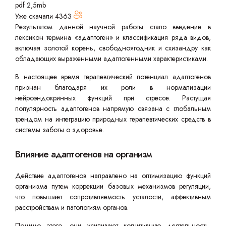
pdf 2,5mb
Уже скачали
4363
Результатом данной научной работы стало введение в
лексикон термина «адаптоген» и классификация ряда видов,
включая золотой корень, свободноягодник и схизандру как
обладающих выраженными адаптогенными характеристиками.
В настоящее время терапевтический потенциал адаптогенов
признан благодаря их роли в нормализации
нейроэндокринных функций при стрессе. Растущая
популярность адаптогенов напрямую связана с глобальным
трендом на интеграцию природных терапевтических средств в
системы заботы о здоровье.
Влияние адаптогенов на организм
Действие адаптогенов направлено на оптимизацию функций
организма путем коррекции базовых механизмов регуляции,
что повышает сопротивляемость усталости, аффективным
расстройствам и патологиям органов.
Помимо этого, они усиливают когнитивную деятельность,