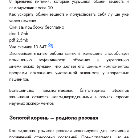
8 привычек питания, которые ухудшают обмен веществ и
самочувствие после 30
Как ускорить обмен веществ и почувствовать себя лучше уже
через неделю
Скачать подборку бесплатно
doc 1,7mb
pdf 2,5mb
Уже скачали
10 347
Экспериментальные работы выявили: женьшень способствует
повышению эффективности обучения и укреплению
мнемических функций, что делает его ценным компонентом
программ сохранения умственной активности у возрастных
пациентов.
Большинство предполагаемых благотворных эффектов
женьшеня остаются неподтвержденными в рамках строгих
научных экспериментов.
Золотой корень – родиола розовая
Как адаптоген родиола розовая используется для смягчения
проявлений стрессовых состояний. Предполагается, что ее