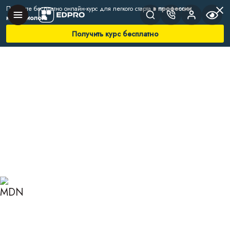
Получите бесплатно онлайн-курс для легкого старта
в профессии
нутрициолога
Получить курс бесплатно
Главная
Блог
Нутрициология
Что такое адаптогены
ЧТО ТАКОЕ АДАПТОГЕНЫ
И КАК ОНИ ВЛИЯЮТ НА
ОРГАНИЗМ