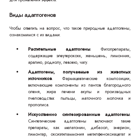
Виды адаптогенов
Чтобы ответить на вопрос, что такое природные адаптогены,
ознакомимся с их видами.
Растительные адаптогены
. Фитопрепараты,
содержащие элеутерококк, женьшень, лимонник,
аралию, родиолу, левзею, чагу.
Адаптогены, получаемые из животных
источников
. Фармацевтические композиции,
включающие компоненты из пантов благородного
оленя, жира печени акулы и производных
пчеловодства: пыльцы, маточного молочка и
прополиса.
Искусственно синтезированные адаптогены
.
Синтетические адаптогены включают такие
препараты, как мелатонин, дибазол, энерион,
лимонтар, оксиэтиламмония метилфеноксиацетат и