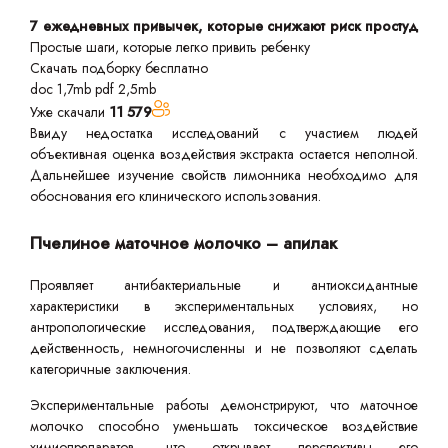
7 ежедневных привычек, которые снижают риск простуд
Простые шаги, которые легко привить ребенку
Скачать подборку бесплатно
doc 1,7mb
pdf 2,5mb
Уже скачали
11 579
Ввиду недостатка исследований с участием людей
объективная оценка воздействия экстракта остается неполной.
Дальнейшее изучение свойств лимонника необходимо для
обоснования его клинического использования.
Пчелиное маточное молочко – апилак
Проявляет антибактериальные и антиоксидантные
характеристики в экспериментальных условиях, но
антропологические исследования, подтверждающие его
действенность, немногочисленны и не позволяют сделать
категоричные заключения.
Экспериментальные работы демонстрируют, что маточное
молочко способно уменьшать токсическое воздействие
химиопрепаратов, что открывает перспективы его