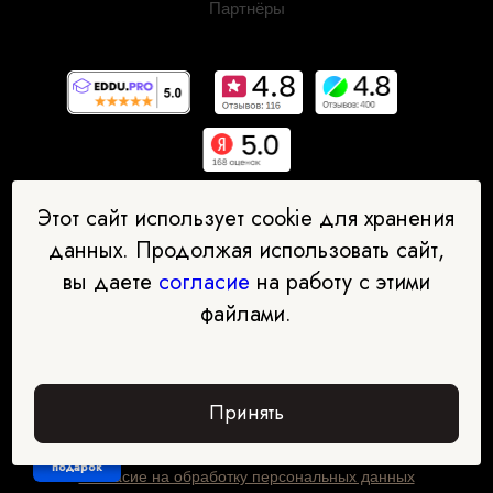
Партнёры
Этот сайт использует cookie для хранения
данных. Продолжая использовать сайт,
вы даете
согласие
на работу с этими
ООО "Международная академия дополнительного
профессионального образования"
файлами.
ИНН: 7734432085 ОГРН: 1197746745635
Адрес офиса: 123290, Москва, 1 Магистральный тупик, 11с1
Документы об образовательной деятельности:
Принять
Условия сотрудничества
Политика конфиденциальности
Забрать
подарок
Согласие на обработку персональных данных