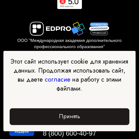
ООО "Международная академия дополнительного
профессионального образования"
ИНН: 7734432085 ОГРН: 1197746745635
Адрес офиса: 123290, Москва, 1 Магистральный тупик, 11с1
Этот сайт использует cookie для хранения
данных. Продолжая использовать сайт,
Документы об образовательной деятельности:
вы даете
согласие
на работу с этими
Условия сотрудничества
файлами.
Политика конфиденциальности
Согласие на обработку персональных данных
Принять
Забрать
подарок
8 (800) 600-40-97