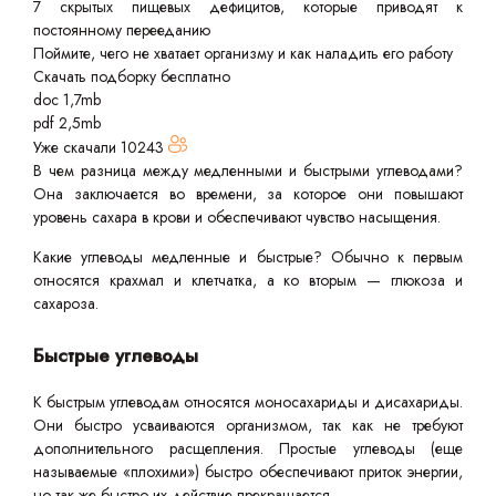
7 скрытых пищевых дефицитов, которые приводят к
постоянному перееданию
Поймите, чего не хватает организму и как наладить его работу
Скачать подборку бесплатно
doc 1,7mb
pdf 2,5mb
Уже скачали
10243
В чем разница между медленными и быстрыми углеводами?
Она заключается во времени, за которое они повышают
уровень сахара в крови и обеспечивают чувство насыщения.
Какие углеводы медленные и быстрые? Обычно к первым
относятся крахмал и клетчатка, а ко вторым — глюкоза и
сахароза.
Быстрые углеводы
К быстрым углеводам относятся моносахариды и дисахариды.
Они быстро усваиваются организмом, так как не требуют
дополнительного расщепления. Простые углеводы (еще
называемые «плохими») быстро обеспечивают приток энергии,
но так же быстро их действие прекращается.