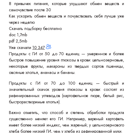
8 привычек питания, которые ухудшают обмен веществ и
самочувствие после 30
Как ускорить обмен веществ и почувствовать себя лучше уже
через неделю
Скачать подборку бесплатно
doc 1,7mb
pdf 2,5mb
Уже скачали
10 347
Продукты с ГИ от 50 до 70 единиц — умеренное и более
быстрое повышение уровня глюкозы в крови: цельнозерновые,
некоторые фрукты, макароны из твердых сортов пшеницы,
овсяные хлопья, ананасы и бананы.
Продукты с ГИ от 70 до 100 единиц — быстрый и
значительный скачок уровня глюкозы в крови: состоят из
рафинированных углеводов (картофельное пюре, белый рис,
быстрорастворимые хлопья).
Важно отметить, что способ и степень обработки продукта
существенно меняет его ГИ. Например, вареный картофель
имеет более низкий индекс, чем жареный; у цельнозернового
хлеба более низкий ГИ, чем у хлеба из рафинированной муки.