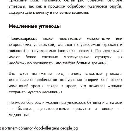
фруктовые соки. Например, белый рис содержит быстрые
углеводы, так как в процессе обработки удаляются отруби,
содержащие клетчатку и полезные вещества.
Медленные углеводы
Полисахариды, также называемые медленными или
«хорошими» углеводами, делятся на усвояемые (крахмал и
гликоген) и неусвояемые (клетчатка, пектин). Полисахариды
имеют более сложные молекулярные структуры, их
необходимо расщеплять, что требует больше времени.
Это дает понимание того, почему сложные углеводы
обеспечивают стабильное поступление энергии без резких
изменений уровня сахара в крови, что помогает дольше
сохранять чувство насыщения.
Примеры быстрых и медленных углеводов: бананы и сладости
— быстрые, цельнозерновые продукты и овощи —
медленные.