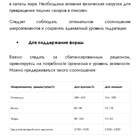
в запасы жира. Необходима активная физическая нагрузка для
превращения лишних сахаров в гликоген.
Следует соблюдать оптимальное соотношение
макроэлементов и сохранять адекватный уровень гидратации.
Для поддержания формы
Важно следить за сбалансированным рационом,
ориентируясь на потребности организма и уровень активности.
Можно придерживаться такого соотношения:
Макроэлементы, граммы/сутки/i>
Для мужчин/i>
Для женщин
Углеводы
398–453
314–359
Белки
89–98
72–78
Жиры
98–105
73–83
Средняя калорийность рациона
2750–3150
2200–2500