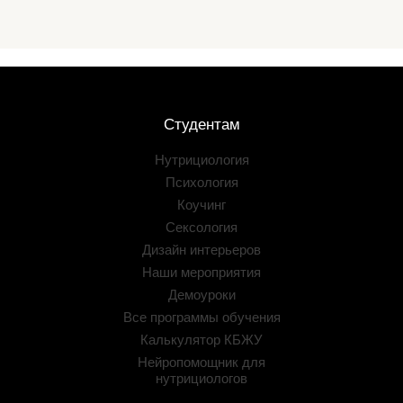
Студентам
Нутрициология
Психология
Коучинг
Сексология
Дизайн интерьеров
Наши мероприятия
Демоуроки
Все программы обучения
Калькулятор КБЖУ
Нейропомощник для
нутрициологов