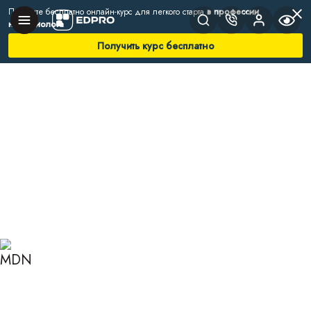
Получите бесплатно онлайн-курс для легкого старта
в профессии
нутрициолога
Получить курс бесплатно
Главная
Блог
Нутрициология
Быстрые и медленные углеводы
БЫСТРЫЕ И МЕДЛЕННЫЕ
УГЛЕВОДЫ: ЧТО ВЫБРАТЬ
ДЛЯ
СБАЛАНСИРОВАННОГО