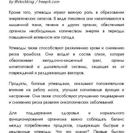
by @stockking
/ freepik.com
Кроме того, углеводы играют важную роль в образовании
энергетических запасов. В виде гликогена они накапливаются в
мышечной ткани, печени и других органах, обеспечивая
организм необходимым количеством энергии в периоды
повышенной активности или голода.
Углеводы также способствуют разжижению крови и снижению
риска тромбоза. Они входят в состав слизи, которая
обволакивает желудочно-кишечный тракт, органы
мочеполовой и дыхательной системы, защищая их от
повреждений и раздражающих факторов.
Продукты, богатые углеводами, оказывают положительное
влияние на работу мозга, улучшая когнитивные функции и
настроение. Они также способствуют улучшению пищеварения
и снижению риска развития онкологических заболеваний.
Для поддержания здоровья и нормального
функционирования организма важно соблюдать баланс
между потреблением продуктов, содержащих быстрые и
медленные углеводы. Что это значит? Первые быстро