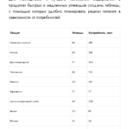
продуктах быстрых и медленных углеводов созданы таблицы,
с помощью которых удобно планировать рацион питания в
зависимости от потребностей.
Продукт
Углеводы
Калорийность, ккал
Овсяные хлопья
66
389
Киноа
64
368
Гречневая крупа
71
343
Чечевица
66
116
Фасоль
22
341
Картофель
17
77
Цельнозерновой хлеб
45
250
Банан
23
89
Яблоко
14
52