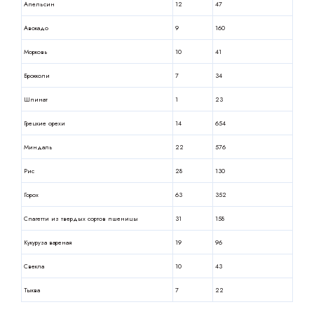
Апельсин
12
47
Авокадо
9
160
Морковь
10
41
Брокколи
7
34
Шпинат
1
23
Грецкие орехи
14
654
Миндаль
22
576
Рис
28
130
Горох
63
352
Спагетти из твердых сортов пшеницы
31
158
Кукуруза вареная
19
96
Свекла
10
43
Тыква
7
22