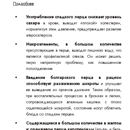
Подробнее
Употребление сладкого перца снижает уровень
сахара
в крови, выводит «плохой» холестерин,
нормализуя этим давление, предупреждает развитие
атеросклероза.
Макроэлементы, в большом количестве
присутствующие в перце, выводят лишнюю воду, что
является профилактикой отеков. Он может решить
такую неприятную проблему, как повышенное
потоотделение.
Введение болгарского перца в рацион
способствует разжижению мокроты
и улучшает
ее выведение из органов дыхания. Таким образом,
при воспалительных процессах в бронхах и легких,
сопровождающихся влажным кашлем с плохо
отделяющейся мокротой, состояние могут облегчить
блюда со сладким перцем.
Содержащиеся в большом количестве в желтом
и оранжевом перце каротиноиды
(альфа- и бета-