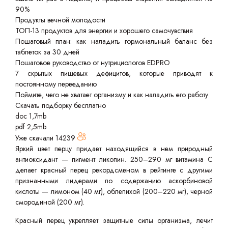
90%
Продукты вечной молодости
ТОП-13 продуктов для энергии и хорошего самочувствия
Пошаговый план: как наладить гормональный баланс без
таблеток за 30 дней
Пошаговое руководство от нутрициологов EDPRO
7 скрытых пищевых дефицитов, которые приводят к
постоянному перееданию
Поймите, чего не хватает организму и как наладить его работу
Скачать подборку бесплатно
doc 1,7mb
pdf 2,5mb
Уже скачали
14239
Яркий цвет перцу придает находящийся в нем природный
антиоксидант — пигмент ликопин. 250–290 мг витамина С
делает красный перец рекордсменом в рейтинге с другими
признанными лидерами по содержанию аскорбиновой
кислоты — лимоном (40 мг), облепихой (200–220 мг), черной
смородиной (200 мг).
Красный перец укрепляет защитные силы организма, лечит