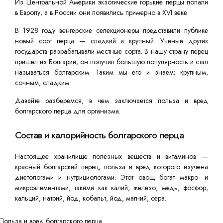
Из Центральной Америки экзотические горькие перцы попали
в Европу, а в России они появились примерно в XVI веке.
В 1928 году венгерские селекционеры представили публике
новый сорт перца — сладкий и крупный. Ученые других
государств разрабатывали местные сорта. В нашу страну перец
пришел из Болгарии, он получил большую популярность и стал
называться болгарским. Таким мы его и знаем: крупным,
сочным, сладким.
Давайте разберемся, в чем заключается польза и вред
болгарского перца для организма.
Состав и калорийность болгарского перца
Настоящее хранилище полезных веществ и витаминов —
красный болгарский перец, польза и вред которого изучена
диетологами и нутрициологами. Этот овощ богат макро- и
микроэлементами, такими как калий, железо, медь, фосфор,
кальций, натрий, йод, кобальт, йод, магний, сера.