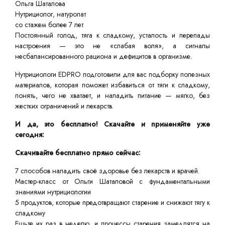
Ольга Шаталова
Нутрициолог, натуропат
со стажем более 7 лет
Постоянный голод, тяга к сладкому, усталость и перепады
настроения — это не «слабая воля», а сигналы
несбалансированного рациона и дефицитов в организме.
Нутрициологи EDPRO подготовили для вас подборку полезных
материалов, которая поможет избавиться от тяги к сладкому,
понять, чего не хватает, и наладить питание — мягко, без
жестких ограничений и лекарств.
И да, это бесплатно! Скачайте и применяйте уже
сегодня:
Скачивайте бесплатно прямо сейчас:
7 способов наладить своё здоровье без лекарств и врачей.
Мастер-класс от Ольги Шаталовой с фундаментальными
знаниями нутрициологии
5 продуктов, которые предотвращают старение и снижают тягу к
сладкому
Ешьте их раз в неделю, и процессы старения замедлятся на