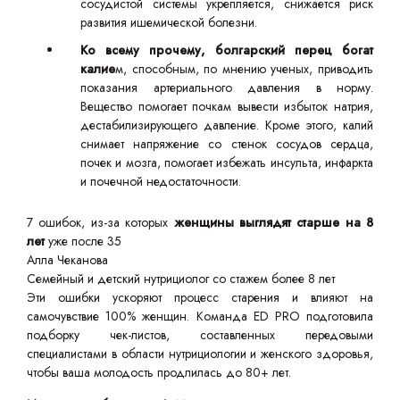
сосудистой системы укрепляется, снижается риск
развития ишемической болезни.
Ко всему прочему, болгарский перец богат
калие
м, способным, по мнению ученых, приводить
показания артериального давления в норму.
Вещество помогает почкам вывести избыток натрия,
дестабилизирующего давление. Кроме этого, калий
снимает напряжение со стенок сосудов сердца,
почек и мозга, помогает избежать инсульта, инфаркта
и почечной недостаточности.
7 ошибок, из-за которых
женщины выглядят старше на 8
лет
уже после 35
Алла Чеканова
Семейный и детский нутрициолог со стажем более 8 лет
Эти ошибки ускоряют процесс старения и влияют на
самочувствие 100% женщин. Команда ED PRO подготовила
подборку чек-листов, составленных передовыми
специалистами в области нутрициологии и женского здоровья,
чтобы ваша молодость продлилась до 80+ лет.