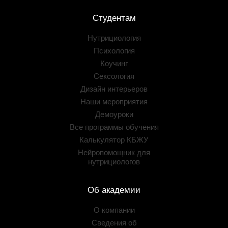
Студентам
Нутрициология
Психология
Коучинг
Сексология
Дизайн интерьеров
Наши мероприятия
Демоуроки
Все программы обучения
Калькулятор КБЖУ
Нейропомощник для
нутрициологов
Об академии
О компании
Сведения об