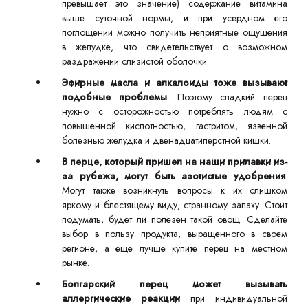
превышает это значение) содержание витамина
выше суточной нормы, и при усердном его
поглощении можно получить неприятные ощущения
в желудке, что свидетельствует о возможном
раздражении слизистой оболочки.
Эфирные масла и алкалоиды тоже вызывают
подобные проблемы
. Поэтому сладкий перец
нужно с осторожностью потреблять людям с
повышенной кислотностью, гастритом, язвенной
болезнью желудка и двенадцатиперстной кишки.
В перце, который пришел на наши прилавки из-
за рубежа, могут быть азотистые удобрения
.
Могут также возникнуть вопросы к их слишком
яркому и блестящему виду, странному запаху. Стоит
подумать, будет ли полезен такой овощ. Сделайте
выбор в пользу продукта, выращенного в своем
регионе, а еще лучше купите перец на местном
рынке.
Болгарский перец может вызывать
аллергические реакции
при индивидуальной