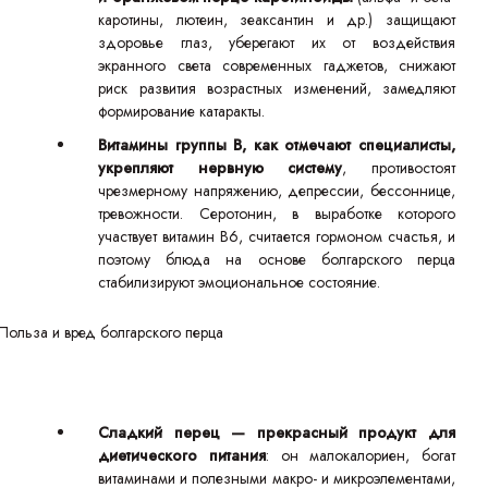
каротины, лютеин, зеаксантин и др.) защищают
здоровье глаз, уберегают их от воздействия
экранного света современных гаджетов, снижают
риск развития возрастных изменений, замедляют
формирование катаракты.
Витамины группы В, как отмечают специалисты,
укрепляют нервную систему
, противостоят
чрезмерному напряжению, депрессии, бессоннице,
тревожности. Серотонин, в выработке которого
участвует витамин В6, считается гормоном счастья, и
поэтому блюда на основе болгарского перца
стабилизируют эмоциональное состояние.
Сладкий перец — прекрасный продукт для
диетического питания
: он малокалориен, богат
витаминами и полезными макро- и микроэлементами,