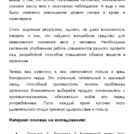
снизили массу тела к окончанию наблюдения. А еще у них
было отмечено уменьшение уровня сахара в крови и
холестерина.
Столь ощутимые результаты, однако, не дают возможность
говорить о том, что найдено волшебное средство для
эффективного снижения веса у человека. Необходима
системная углубленная работа специалистов разного профиля
над разработкой способов повышения обмена веществ в
организме.
Теперь вам известно, в чем заключается польза и вред
болгарского перца. Это полезный, питательный и красивый
овощ, способный противостоять многим проблемам
организма. Внимательно выбирайте продукт, ознакомьтесь с
противопоказаниями, обязательно мойте его перед
употреблением. Пусть каждый яркий кусочек этого
удивительного плода принесет удовольствие и пользу.
Материал основан на исследованиях:
Тарантул А., Елисеева Т. Болгарский перец (лат.