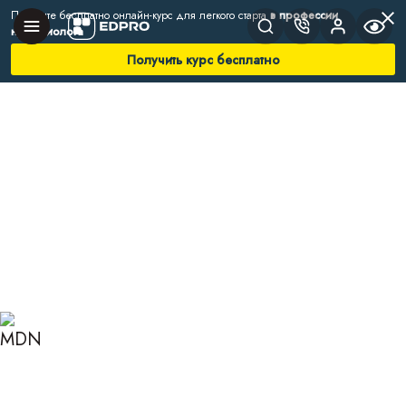
Получите бесплатно онлайн-курс для легкого старта
в профессии
нутрициолога
Получить курс бесплатно
Главная
Блог
Нутрициология
Болгарский перец
БОЛГАРСКИЙ ПЕРЕЦ:
ПОЛЬЗА И ВРЕД ДЛЯ
ОРГАНИЗМА