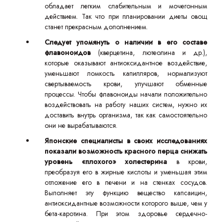
обладает легким слабительным и мочегонным
действием. Так что при планировании диеты овощ
станет прекрасным дополнением.
Следует упомянуть о наличии в его составе
флавоноидов
(кверцетина, лютеолина и др.),
которые оказывают антиоксидантное воздействие,
уменьшают ломкость капилляров, нормализуют
свертываемость крови, улучшают обменные
процессы. Чтобы флавоноиды начали положительно
воздействовать на работу наших систем, нужно их
доставить внутрь организма, так как самостоятельно
они не вырабатываются.
Японские специалисты в своих исследованиях
показали возможность красного перца снижать
уровень «плохого» холестерина
в крови,
преобразуя его в жирные кислоты и уменьшая этим
отложение его в печени и на стенках сосудов.
Выполняет эту функцию вещество капсаицин,
антиоксидантные возможности которого выше, чем у
бета-каротина. При этом здоровье сердечно-