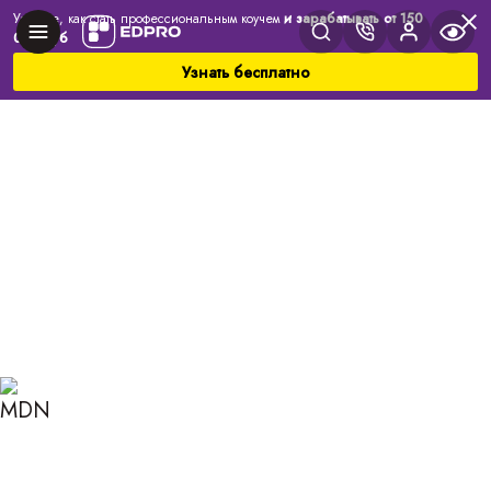
Узнайте, как стать профессиональным коучем
и зарабатывать от 150
000 руб
Узнать бесплатно
Главная
Блог
Коучинг
Сдержанность: «выход из себя» — не лучший
выход из ситуации
СДЕРЖАННОСТЬ:
«ВЫХОД ИЗ СЕБЯ» — НЕ
ЛУЧШИЙ ВЫХОД ИЗ