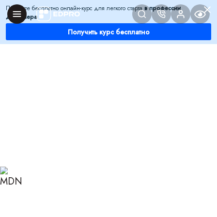
Получите бесплатно онлайн-курс для легкого старта
в профессии
дизайнера
Получить курс бесплатно
Главная
Блог
Дизайн
Как выбрать фартук на кухню: подбираем цвет и
материал
КАК ВЫБРАТЬ ФАРТУК НА
КУХНЮ: ПОДБИРАЕМ
ЦВЕТ И МАТЕРИАЛ