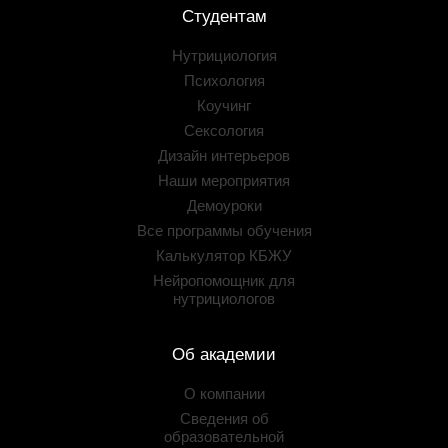
Студентам
Нутрициология
Психология
Коучинг
Сексология
Дизайн интерьеров
Наши мероприятия
Демоуроки
Все программы обучения
Калькулятор КБЖУ
Нейропомощник для
нутрициологов
Об академии
О компании
Сведения об
образовательной