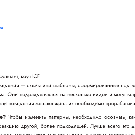
ра
ультант, коуч ICF
ведения — схемы или шаблоны, сформированные под вл
а. Они подразделяются на несколько видов и могут вст
ели поведения мешают жить, их необходимо прорабатыва
ие?
Чтобы изменить паттерны, необходимо осознать, как
реакцию другой, более подходящей. Лучше всего это де
есс, технику «стоп-сигнал» и поведенческие эксперимен