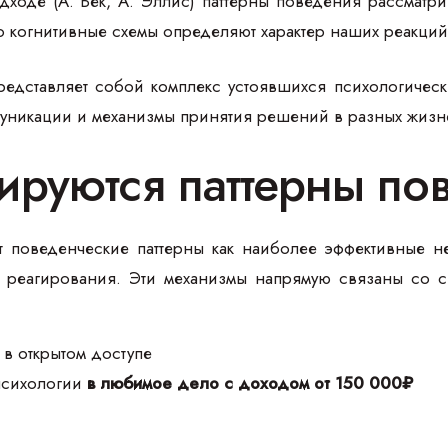
дходе (А. Бек, А. Эллис) паттерны поведения рассматр
о когнитивные схемы определяют характер наших реакций
редставляет собой комплекс устоявшихся психологиче
уникации и механизмы принятия решений в разных жизне
ируются паттерны по
 поведенческие паттерны как наиболее эффективные 
реагирования. Эти механизмы напрямую связаны со сп
 в открытом доступе
 психологии
в любимое дело с доходом от 150 000₽