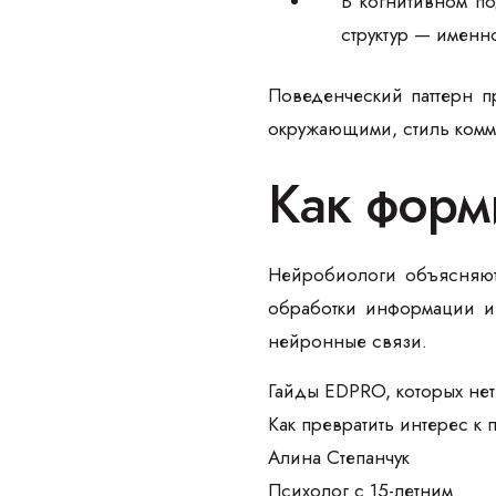
В когнитивном по
структур — именн
Поведенческий паттерн п
окружающими, стиль комм
Как форм
Нейробиологи объясняют
обработки информации и 
нейронные связи.
Гайды EDPRO, которых нет
Как превратить интерес к
Алина Степанчук
Психолог с 15-летним