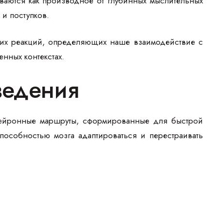
иваются как производное от глубинных мыслительных
 и поступков.
ских реакций, определяющих наше взаимодействие с
нных контекстах.
ведения
нейронные маршруты, сформированные для быстрой
особностью мозга адаптироваться и перестраивать