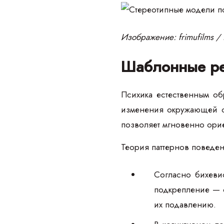
Изображение: frimufilms / 
Шаблонные р
Психика естественным об
изменения окружающей ср
позволяет мгновенно ори
Теория паттернов поведен
Согласно бихевио
подкрепление — с
их подавлению.