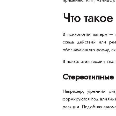
Что тако
В психологии паттерн —
схема действий или реа
обозначающего форму, сх
В психологии термин «пат
Стереотипные 
Например, утренний ри
формируются под влияние
реакции. Подобная автома