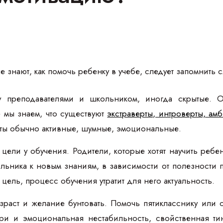
не знают, как помочь ребенку в учебе, следует запомнит
у преподавателями и школьником, иногда скрытые. 
е мы знаем, что существуют
экстраверты, интроверты, ам
рты обычно активные, шумные, эмоциональные.
 цели у обучения. Родители, которые хотят научить ребе
ольника к новым знаниям, в зависимости от полезности п
цель, процесс обучения утратит для него актуальность.
раст и желание бунтовать. Помочь пятикласснику или 
ри и эмоциональная нестабильность, свойственная ти