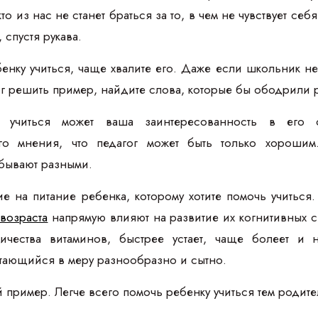
о из нас не станет браться за то, в чем не чувствует себ
 спустя рукава.
енку учиться, чаще хвалите его. Даже если школьник н
ог решить пример, найдите слова, которые бы ободрили 
 учиться может ваша заинтересованность в его 
го мнения, что педагог может быть только хорошим
 бывают разными.
е на питание ребенка, которому хотите помочь учиться.
возраста
напрямую влияют на развитие их когнитивных 
личества витаминов, быстрее устает, чаще болеет и 
итающийся в меру разнообразно и сытно.
 пример. Легче всего помочь ребенку учиться тем родите