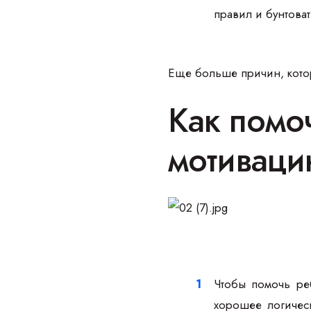
правил и бунтова
Еще больше причин, котор
Как помо
мотивац
Чтобы помочь реб
хорошее логичес