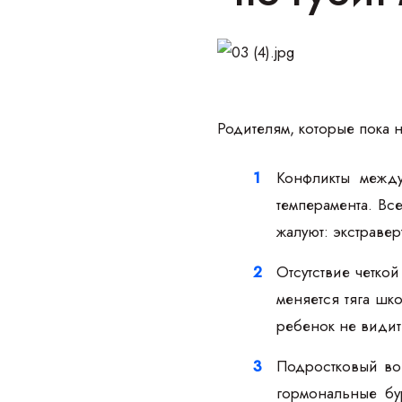
Родителям, которые пока 
Конфликты межд
темперамента. Вс
жалуют: экстраве
Отсутствие четкой
меняется тяга шк
ребенок не видит 
Подростковый воз
гормональные бу