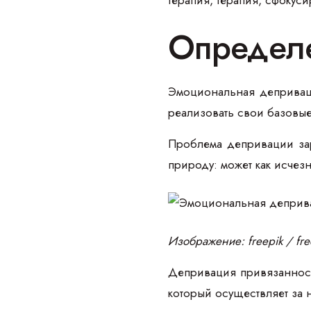
Определ
Эмоциональная деприваци
реализовать свои базовые
Проблема депривации зар
природу: может как исчезн
Изображение: freepik / fr
Депривация привязанност
который осуществляет за н