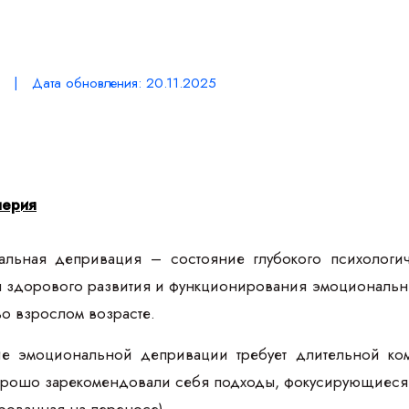
 | Дата обновления: 20.11.2025
лерия
ьная депривация – состояние глубокого психологич
я здорового развития и функционирования эмоциональны
во взрослом возрасте.
 эмоциональной депривации требует длительной ком
орошо зарекомендовали себя подходы, фокусирующиеся н
ированная на переносе).