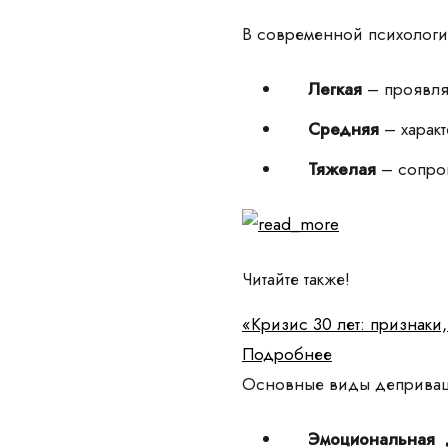
В современной психологи
Легкая
– проявля
Средняя
– характ
Тяжелая
– сопров
Читайте также!
«Кризис 30 лет: признак
Подробнее
Основные виды деприваци
Эмоциональная 