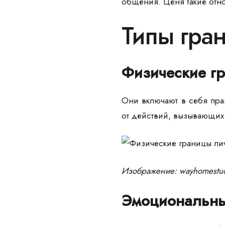
общения. Ценя такие отн
Типы гра
Физические г
Они включают в себя прав
от действий, вызывающих
Изображение: wayhomestud
Эмоциональны