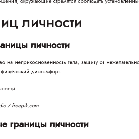
ошения, окружающие стремятся соблюдать установленны
ниц личности
раницы личности
о на неприкосновенность тела, защиту от нежелательно
 физический дискомфорт.
io / freepik.com
е границы личности