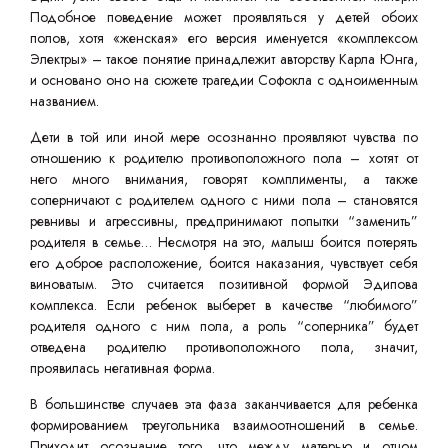
Подобное поведение может проявляться у детей обоих
полов, хотя «женская» его версия именуется «комплексом
Электры» – такое понятие принадлежит авторству Карла Юнга,
и основано оно на сюжете трагедии Софокла с одноименным
названием.
Дети в той или иной мере осознанно проявляют чувства по
отношению к родителю противоположного пола – хотят от
него много внимания, говорят комплименты, а также
соперничают с родителем одного с ними пола – становятся
ревнивы и агрессивны, предпринимают попытки “заменить”
родителя в семье… Несмотря на это, малыш боится потерять
его доброе расположение, боится наказания, чувствует себя
виноватым. Это считается позитивной формой Эдипова
комплекса. Если ребенок выберет в качестве “любимого”
родителя одного с ним пола, а роль “соперника” будет
отведена родителю противоположного пола, значит,
проявилась негативная форма.
В большинстве случаев эта фаза заканчивается для ребенка
формированием треугольника взаимоотношений в семье.
Приходит осознание того, что между матерью и отцом