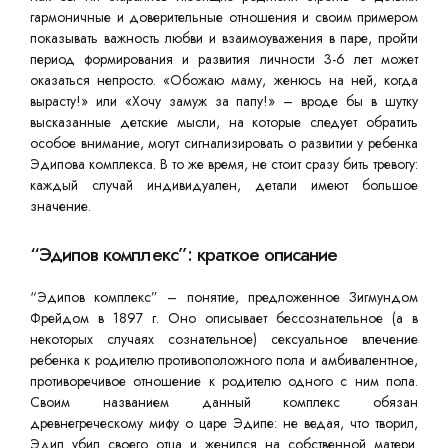
гармоничные и доверительные отношения и своим примером
показывать важность любви и взаимоуважения в паре, пройти
период формирования и развития личности 3-6 лет может
оказаться непросто. «Обожаю маму, женюсь на ней, когда
вырасту!» или «Хочу замуж за папу!» – вроде бы в шутку
высказанные детские мысли, на которые следует обратить
особое внимание, могут сигнализировать о развитии у ребенка
Эдипова комплекса. В то же время, не стоит сразу бить тревогу:
каждый случай индивидуален, детали имеют большое
значение.
“Эдипов комплекс”: краткое описание
“Эдипов комплекс” – понятие, предложенное Зигмундом
Фрейдом в 1897 г. Оно описывает бессознательное (а в
некоторых случаях сознательное) сексуальное влечение
ребенка к родителю противоположного пола и амбивалентное,
противоречивое отношение к родителю одного с ним пола.
Своим названием данный комплекс обязан
древнегреческому мифу о царе Эдипе: не ведая, что творил,
Эдип убил своего отца и женился на собственной матери.