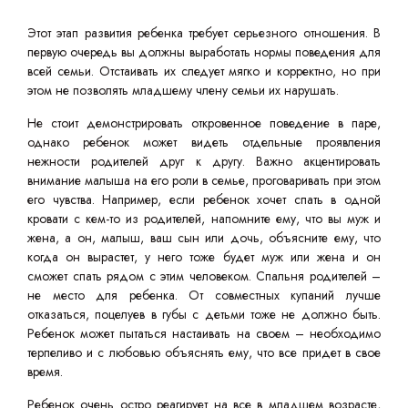
Этот этап развития ребенка требует серьезного отношения. В
первую очередь вы должны выработать нормы поведения для
всей семьи. Отстаивать их следует мягко и корректно, но при
этом не позволять младшему члену семьи их нарушать.
Не стоит демонстрировать откровенное поведение в паре,
однако ребенок может видеть отдельные проявления
нежности родителей друг к другу. Важно акцентировать
внимание малыша на его роли в семье, проговаривать при этом
его чувства. Например, если ребенок хочет спать в одной
кровати с кем-то из родителей, напомните ему, что вы муж и
жена, а он, малыш, ваш сын или дочь, объясните ему, что
когда он вырастет, у него тоже будет муж или жена и он
сможет спать рядом с этим человеком. Спальня родителей –
не место для ребенка. От совместных купаний лучше
отказаться, поцелуев в губы с детьми тоже не должно быть.
Ребенок может пытаться настаивать на своем – необходимо
терпеливо и с любовью объяснять ему, что все придет в свое
время.
Ребенок очень остро реагирует на все в младшем возрасте,