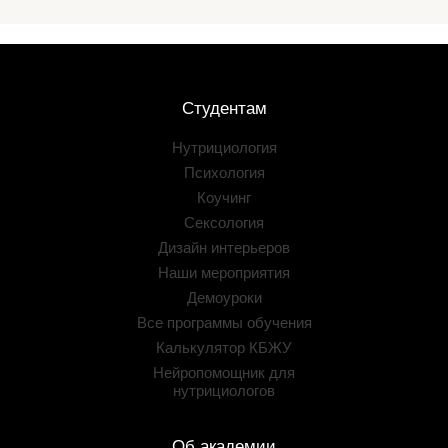
Студентам
Нутрициология
Психология
Коучинг
Сексология
Дизайн интерьеров
Наши мероприятия
Демоуроки
Все программы обучения
Калькулятор КБЖУ
Нейропомощник для
нутрициологов
Об академии