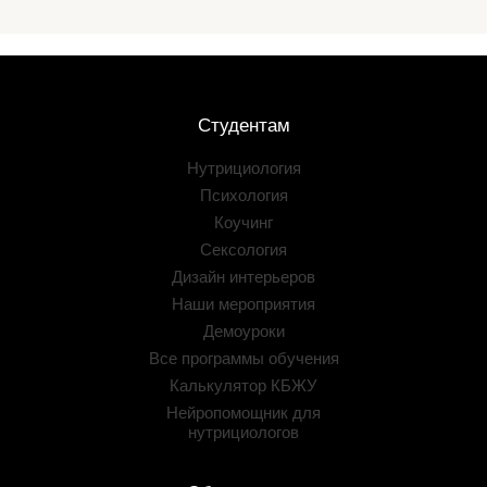
Студентам
Нутрициология
Психология
Коучинг
Сексология
Дизайн интерьеров
Наши мероприятия
Демоуроки
Все программы обучения
Калькулятор КБЖУ
Нейропомощник для
нутрициологов