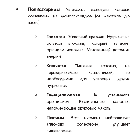
Полисахариды
. Углеводы, молекулы которых
составлены из моносахаридов (от десятков до
тысяч):
Гликоген
. Животный крахмал. Нутриент из
остатков глюкозы, который запасает
организм человека. Мгновенный источник
энергии.
Клетчатка
. Пищевые волокна, не
перевариваемые кишечником, но
необходимые для усвоения других
нутриентов.
Гемицеллюлоза
. Не усваивается
организмом. Растительные волокна,
напоминающие фруктовую мякоть.
Пектины
. Этот нутриент нейтрализует
«плохой» холестерин, улучшает
пищеварение.