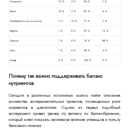
Сладости
12 %
3 %
84 %
1 %
Каши
10 %
2 %
82 %
6 %
Хлебобулочные изделия
7 %
12 %
71 %
7 %
Фрукты
1 %
0 %
87 %
12 %
Овощи
1 %
0 %
10 %
89 %
Мед
1 %
0 %
96 %
3 %
Сахар
0 %
0 %
100 %
0 %
Почему так важно поддерживать баланс
нутриентов
Сегодня в различных источниках можно найти описание
множества экспериментальных проектов, посвященных роли
нутриентов в диетологии. Одним из первых подобный
эксперимент провел тренер по фитнесу из Великобритании,
который хотел показать негативное влияние углеводов и пользу
белкового питания.