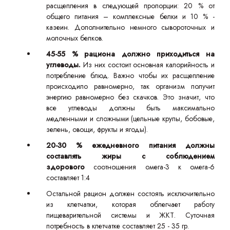
расщепления в следующей пропорции: 20 % от
общего питания – комплексные белки и 10 % -
казеин. Дополнительно немного сывороточных и
молочных белков.
45-55 % рациона должно приходиться на
углеводы.
Из них состоит основная калорийность и
потребление блюд. Важно чтобы их расщепление
происходило равномерно, так организм получит
энергию равномерно без скачков. Это значит, что
все углеводы должны быть максимально
медленными и сложными (цельные крупы, бобовые,
зелень, овощи, фрукты и ягоды).
20-30 % ежедневного питания должны
составлять жиры с соблюдением
здорового
соотношения омега-3 к омега-6
составляет 1:4
Остальной рацион должен состоять исключительно
из клетчатки, которая облегчает работу
пищеварительной системы и ЖКТ. Суточная
потребность в клетчатке составляет 25 - 35 гр.