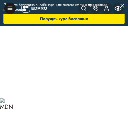
Получите бесплатно онлайн-курс для легкого старта
в профессии
нутрициолога
Получить курс бесплатно
Главная
Блог
Нутрициология
Что такое нутриенты и как поддерживать их баланс
ЧТО ТАКОЕ НУТРИЕНТЫ И
КАК ПОДДЕРЖИВАТЬ ИХ
БАЛАНС