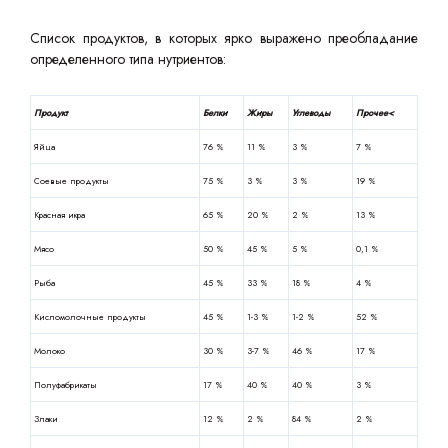
Список продуктов, в которых ярко выражено преобладание
определенного типа нутриентов:
Продукт
Белки
Жиры
Углеводы
Прочее<
Яйца
76 %
11 %
3 %
7 %
Соевые продукты
75 %
3 %
3 %
19 %
Красная икра
65 %
20 %
2 %
13 %
Мясо
50 %
45 %
5 %
0,1 %
Рыба
45 %
33 %
18 %
4 %
Кисломолочные продукты
45 %
1-3 %
1-2 %
52 %
Молоко
30 %
3-7 %
46 %
17 %
Полуфабрикаты
17 %
40 %
40 %
3 %
Злаки
12 %
2 %
84 %
2 %