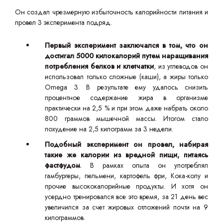
Он создал чрезмерную избыточность калорийности питания и
провел 3 эксперимента подряд.
Первый эксперимент заключался в том, что он
достигал 5000 килокалорий путем наращивания
потребления белков и клетчатки
, из углеводов он
использовал только сложные (каши), а жиры только
Omega 3. В результате ему удалось снизить
процентное содержание жира в организме
практически на 2,5 % и при этом даже набрать около
800 граммов мышечной массы. Итогом стало
похудение на 2,5 килограмм за 3 недели.
Подобный эксперимент он провел, набирая
такие же калории из вредной пищи, питаясь
фастфудом
. В рамках опыта он употреблял
гамбургеры, пельмени, картофель фри, Кока-колу и
прочие высококалорийные продукты. И хотя он
усердно тренировался все это время, за 21 день вес
увеличился за счет жировых отложений почти на 9
килограммов.