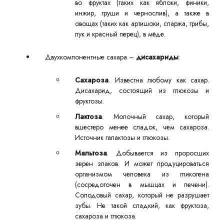
во фруктах (таких как яблоки, финики,
инжир, груши и чернослив), а также в
овощах (таких как артишоки, спаржа, грибы,
лук и красный перец), в мёде.
Двухкомпонентные сахара –
дисахариды
:
Сахароза
. Известна любому как сахар.
Дисахарид, состоящий из глюкозы и
фруктозы.
Лактоза
. Молочный сахар, который
вшестеро менее сладок, чем сахароза.
Источник галактозы и глюкозы.
Мальтоза
. Добывается из проросших
зерен злаков. И может продуцироваться
организмом человека из гликогена
(сосредоточен в мышцах и печени).
Солодовый сахар, который не разрушает
зубы. Не такой сладкий, как фруктоза,
сахароза и глюкоза.