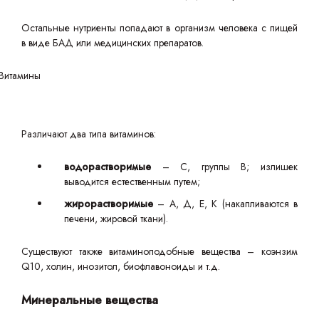
Остальные нутриенты попадают в организм человека с пищей
в виде БАД или медицинских препаратов.
Различают два типа витаминов:
водорастворимые
– С, группы В; излишек
выводится естественным путем;
жирорастворимые
– А, Д, Е, К (накапливаются в
печени, жировой ткани).
Существуют также витаминоподобные вещества – коэнзим
Q10, холин, инозитол, биофлавоноиды и т.д.
Минеральные вещества