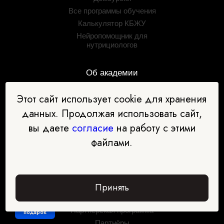
Все программы обучения
Калькулятор КБЖУ
Нейропомощник для
нутрициологов
Об академии
О компании
Этот сайт использует cookie для хранения
Сведения об
данных. Продолжая использовать сайт,
образовательной
организации
вы даете
согласие
на работу с этими
Лицензии и дипломы
файлами.
Блог
Условия рассрочки
Отзывы
Принять
Контакты
Задать вопрос
Забрать
Партнёрская программа
подарок
Партнёры