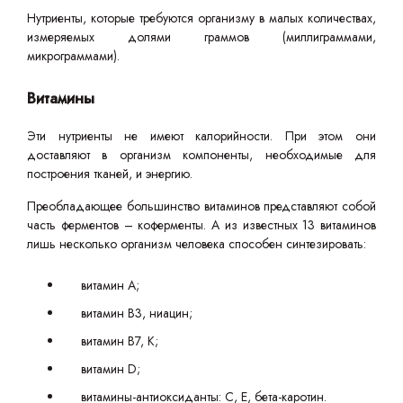
Нутриенты, которые требуются организму в малых количествах,
измеряемых долями граммов (миллиграммами,
микрограммами).
Витамины
Эти нутриенты не имеют калорийности. При этом они
доставляют в организм компоненты, необходимые для
построения тканей, и энергию.
Преобладающее большинство витаминов представляют собой
часть ферментов – коферменты. А из известных 13 витаминов
лишь несколько организм человека способен синтезировать:
витамин А;
витамин В3, ниацин;
витамин В7, К;
витамин D;
витамины-антиоксиданты: С, Е, бета-каротин.