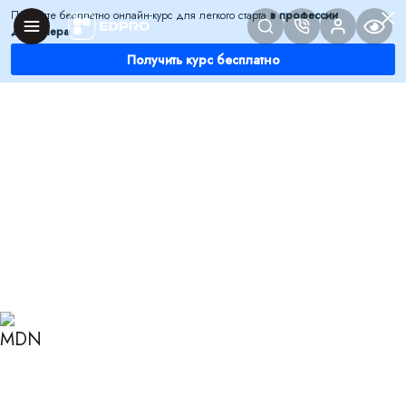
Получите бесплатно онлайн-курс для легкого старта
в профессии
дизайнера
Получить курс бесплатно
Главная
Блог
Дизайн
Стиль ар-деко
СТИЛЬ АР-ДЕКО:
РОСКОШЬ ПРОШЛОГО В
СОВРЕМЕННОМ
ИНТЕРЬЕРЕ