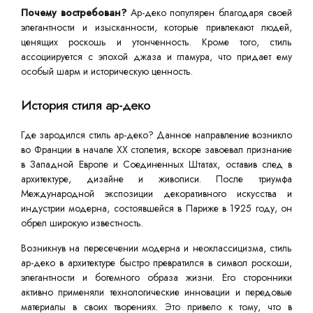
Почему востребован?
Ар-деко популярен благодаря своей
элегантности и изысканности, которые привлекают людей,
ценящих роскошь и утонченность. Кроме того, стиль
ассоциируется с эпохой джаза и гламура, что придает ему
особый шарм и историческую ценность.
История стиля ар-деко
Где зародился стиль ар-деко? Данное направление возникло
во Франции в начале XX столетия, вскоре завоевал признание
в Западной Европе и Соединенных Штатах, оставив след в
архитектуре, дизайне и живописи. После триумфа
Международной экспозиции декоративного искусства и
индустрии модерна, состоявшейся в Париже в 1925 году, он
обрел широкую известность.
Возникнув на пересечении модерна и неоклассицизма, стиль
ар-деко в архитектуре быстро превратился в символ роскоши,
элегантности и богемного образа жизни. Его сторонники
активно применяли технологические инновации и передовые
материалы в своих творениях. Это привело к тому, что в