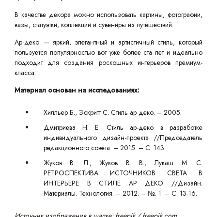
В качестве декора можно использовать картины, фотографии,
вазы, статуэтки, коллекции и сувениры из путешествий.
Ар-деко — яркий, элегантный и артистичный стиль, который
пользуется популярностью вот уже более ста лет и идеально
подходит для создания роскошных интерьеров премиум-
класса.
Материал основан на исследованиях:
Хилльер Б., Эскритт С. Стиль ар деко. – 2005.
Дмитриева Н. Е. Стиль ар-деко в разработке
индивидуального дизайн-проекта //Председатель
редакционного совета. – 2015. – С. 143.
Жуков В. Л., Жуков В. В., Лукаш М. С.
РЕТРОСПЕКТИВА ИСТОЧНИКОВ СВЕТА В
ИНТЕРЬЕРЕ В СТИЛЕ АР ДЕКО //Дизайн.
Материалы. Технология. – 2012. – №. 1. – С. 13-16.
Источник изображения в шапке: freepik / freepik.com