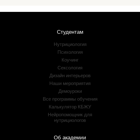
Студентам
Нутрициология
Психология
Коучинг
Сексология
Дизайн интерьеров
Наши мероприятия
Демоуроки
Все программы обучения
Калькулятор КБЖУ
Нейропомощник для
нутрициологов
Об академии