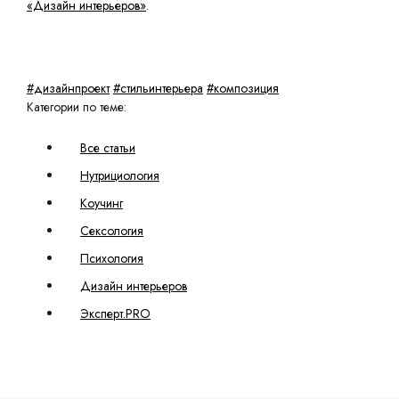
«Дизайн интерьеров»
.
#дизайнпроект
#стильинтерьера
#композиция
Категории по теме:
Все статьи
Нутрициология
Коучинг
Сексология
Психология
Дизайн интерьеров
Эксперт.PRO