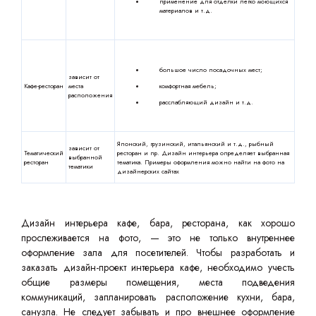
применение для отделки легко моющихся
материалов и т.д.
большое число посадочных мест;
зависит от
Кафе-ресторан
места
комфортная мебель;
расположения
расслабляющий дизайн и т.д.
Японский, грузинский, итальянский и т.д., рыбный
зависит от
Тематический
ресторан и пр. Дизайн интерьера определяет выбранная
выбранной
ресторан
тематика. Примеры оформления можно найти на фото на
тематики
дизайнерских сайтах
Дизайн интерьера кафе, бара, ресторана, как хорошо
прослеживается на фото, — это не только внутреннее
оформление зала для посетителей. Чтобы разработать и
заказать дизайн-проект интерьера кафе, необходимо учесть
общие размеры помещения, места подведения
коммуникаций, запланировать расположение кухни, бара,
санузла. Не следует забывать и про внешнее оформление