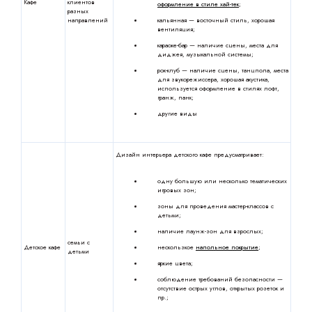
Кафе
клиентов
оформление в стиле хай-тек
;
разных
направлений
кальянная — восточный стиль, хорошая
вентиляция;
караоке-бар — наличие сцены, места для
диджея, музыкальной системы;
рок-клуб — наличие сцены, танцпола, места
для звукорежиссера, хорошая акустика,
используется оформление в стилях лофт,
гранж, панк;
другие виды
Дизайн интерьера детского кафе предусматривает:
одну большую или несколько тематических
игровых зон;
зоны для проведения мастер-классов с
детьми;
наличие лаунж-зон для взрослых;
семьи с
Детское кафе
нескользкое
напольное покрытие
;
детьми
яркие цвета;
соблюдение требований безопасности —
отсутствие острых углов, открытых розеток и
пр.;