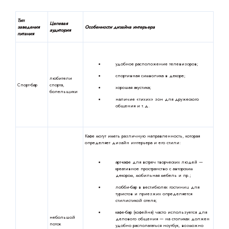
Тип
Целевая
заведения
Особенности дизайна интерьера
аудитория
питания
удобное расположение телевизоров;
спортивная символика в декоре;
любители
Спорт-бар
спорта,
хорошая акустика;
болельщики
наличие «тихих» зон для дружеского
общения и т.д.
Кафе могут иметь различную направленность, которая
определяет дизайн интерьера и его стили:
арт-кафе для встреч творческих людей —
креативное пространство с авторским
декором, мобильная мебель и пр.;
лобби-бар в вестибюлях гостиниц для
туристов и приезжих определяется
стилистикой отеля;
кафе-бар (кофейня) часто используется для
небольшой
делового общения — на столиках должен
поток
удобно располагаться ноутбук, возможно