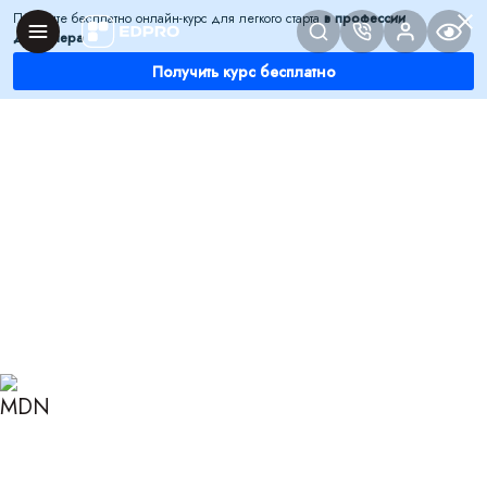
Получите бесплатно онлайн-курс для легкого старта
в профессии
дизайнера
Получить курс бесплатно
Главная
Блог
Дизайн
Современный дизайн интерьера кафе, бара,
ресторана
СОВРЕМЕННЫЙ ДИЗАЙН
ИНТЕРЬЕРА КАФЕ, БАРА,
РЕСТОРАНА