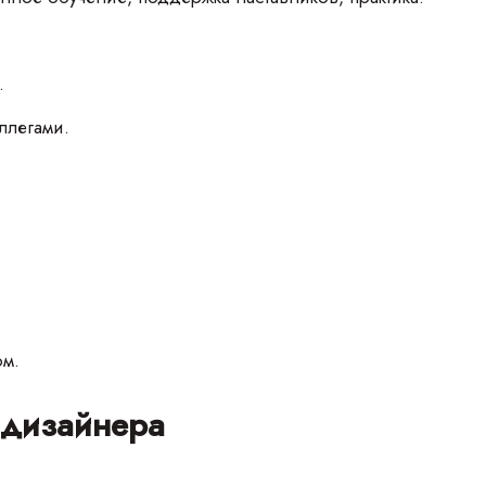
.
ллегами.
ом.
 дизайнера