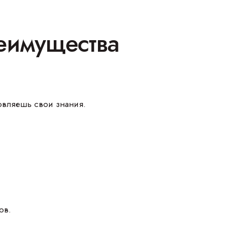
еимущества
новляешь свои знания.
ов.