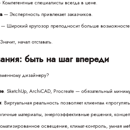
 Компетентные специалисты всегда в цене.
ов
— Экспертность привлекает заказчиков.
а
— Широкий кругозор преподносит больше возможносте
начит, начал отставать.
ания: быть на шаг впереди
еменному дизайнеру?
ие
. SketchUp, ArchiCAD, Procreate — обязательный миним
и
. Виртуальная реальность позволяет клиентам «прогулят
огичные материалы, энергоэффективные решения, концепц
томатизированное освещение, климат-контроль, умная ме