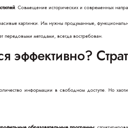
стилей
. Совмещение исторических и современных напр
красивые картинки. Им нужны продуманные, функциональ
т передовыми методами, всегда востребован.
ься эффективно? Стра
оличество информации в свободном доступе. Но хаоти
профильные образовательные программы
: структуриров