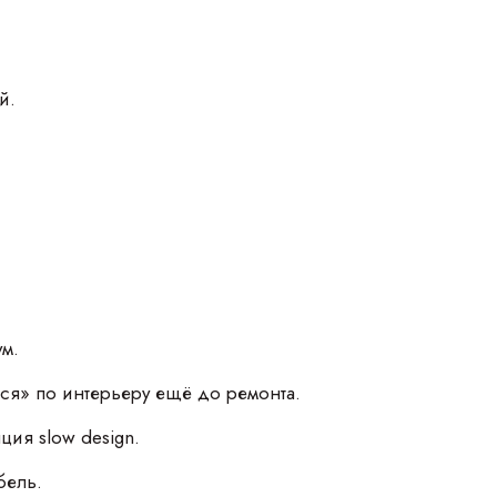
й.
ум.
ься» по интерьеру ещё до ремонта.
ия slow design.
бель.