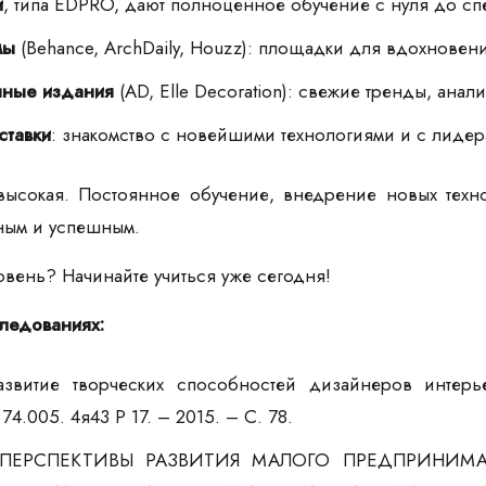
и
, типа EDPRO, дают полноценное обучение с нуля до сп
мы
(Behance, ArchDaily, Houzz): площадки для вдохновен
нные издания
(AD, Elle Decoration): свежие тренды, анали
ставки
: знакомство с новейшими технологиями и с лидер
высокая. Постоянное обучение, внедрение новых техн
ным и успешным.
овень? Начинайте учиться уже сегодня!
ледованиях:
азвитие творческих способностей дизайнеров интер
74.005. 4я43 Р 17. – 2015. – С. 78.
. ПЕРСПЕКТИВЫ РАЗВИТИЯ МАЛОГО ПРЕДПРИНИМА