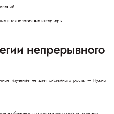
авлений.
ные и технологичные интерьеры.
тегии непрерывного
чное изучение не даёт системного роста. — Нужно
анное обучение, поддержка наставников, практика.