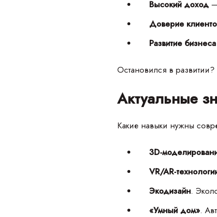
Высокий доход
—
Доверие клиент
Развитие бизнес
Остановился в развитии? З
Актуальные зн
Какие навыки нужны совр
3D-моделирован
VR/AR-технологи
Экодизайн
. Экол
«Умный дом»
. Ав