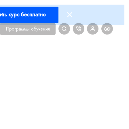
ить курс бесплатно
Программы обучения
Главная
Блог
Дизайн
Как дизайнеру о
КАК ДИЗ