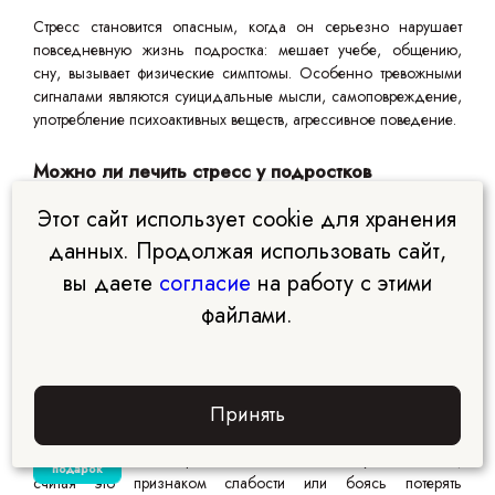
Стресс становится опасным, когда он серьезно нарушает
повседневную жизнь подростка: мешает учебе, общению,
сну, вызывает физические симптомы. Особенно тревожными
сигналами являются суицидальные мысли, самоповреждение,
употребление психоактивных веществ, агрессивное поведение.
Можно ли лечить стресс у подростков
медикаментами?
Этот сайт использует cookie для хранения
Медикаментозное лечение назначается только в тяжелых
данных. Продолжая использовать сайт,
случаях и строго под контролем врача-психиатра. Основой
вы даете
согласие
на работу с этими
лечения подросткового стресса является психотерапия,
файлами.
изменение образа жизни и работа с семьей. Самолечение
недопустимо и может нанести серьезный вред здоровью.
Как помочь подростку, если он не хочет
Принять
обращаться за помощью?
Забрать
Многие подростки сопротивляются попыткам получить помощь,
подарок
считая это признаком слабости или боясь потерять