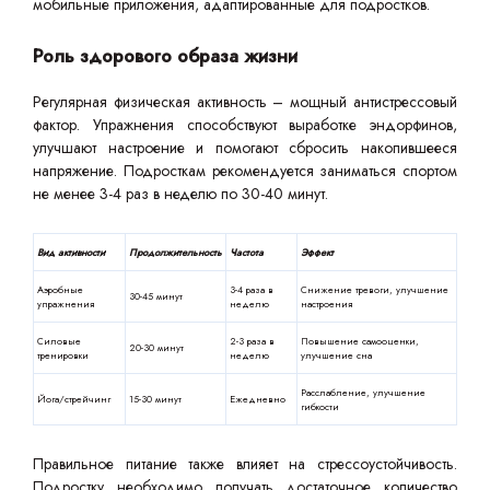
мобильные приложения, адаптированные для подростков.
Роль здорового образа жизни
Регулярная физическая активность – мощный антистрессовый
фактор. Упражнения способствуют выработке эндорфинов,
улучшают настроение и помогают сбросить накопившееся
напряжение. Подросткам рекомендуется заниматься спортом
не менее 3-4 раз в неделю по 30-40 минут.
Вид активности
Продолжительность
Частота
Эффект
Аэробные
3-4 раза в
Снижение тревоги, улучшение
30-45 минут
упражнения
неделю
настроения
Силовые
2-3 раза в
Повышение самооценки,
20-30 минут
тренировки
неделю
улучшение сна
Расслабление, улучшение
Йога/стрейчинг
15-30 минут
Ежедневно
гибкости
Правильное питание также влияет на стрессоустойчивость.
Подростку необходимо получать достаточное количество