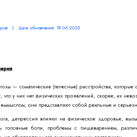
ров | Дата обновления: 18.06.2025
лерия
озы — соматические (телесные) расстройства, которые
т, что у них нет физических проявлений, скорее, их не
я вымыслом, они представляют собой реальные и серьез
ога, депрессия влияют на физическое здоровье, вызы
ть головные боли, проблемы с пищеварением, разли
, но обусловлены его эмоциональным состоянием.