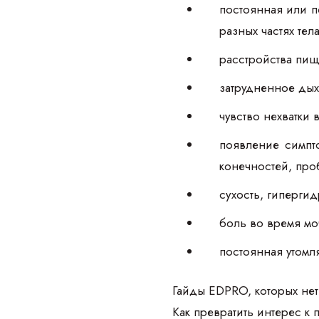
постоянная или п
разных частях те
расстройства пищ
затрудненное ды
чувство нехватки
появление симпто
конечностей, пр
сухость, гиперги
боль во время мо
постоянная утомл
Гайды EDPRO, которых нет
Как превратить интерес к