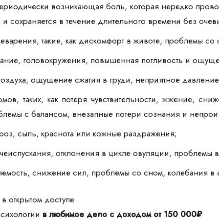
ериодически возникающая боль, которая нередко прово
ла и сохраняется в течение длительного времени без оч
еварения, такие, как дискомфорт в животе, проблемы со 
хание, головокружения, повышенная потливость и ощущ
 воздуха, ощущение сжатия в груди, неприятное давление
мов, таких, как потеря чувствительности, жжение, сн
облемы с балансом, внезапные потери сознания и непр
дроз, сыпь, краснота или кожные раздражения;
чеиспускания, отклонения в цикле овуляции, проблемы 
яемость, снижение сил, проблемы со сном, колебания в а
 в открытом доступе
 психологии
в любимое дело с доходом от 150 000₽