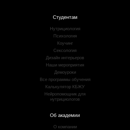
Студентам
Нутрициология
Психология
Коучинг
Сексология
Дизайн интерьеров
Наши мероприятия
Демоуроки
Все программы обучения
Калькулятор КБЖУ
Нейропомощник для
нутрициологов
Об академии
О компании