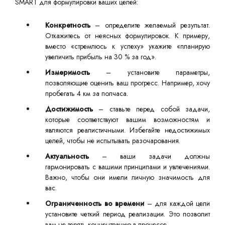
SMART для формулировки ваших целей:
Конкретность
– определите желаемый результат.
Откажитесь от неясных формулировок. К примеру,
вместо «стремлюсь к успеху» укажите «планирую
увеличить прибыль на 30 % за год».
Измеримость
– установите параметры,
позволяющие оценить ваш прогресс. Например, хочу
пробегать 4 км за полчаса.
Достижимость
– ставьте перед собой задачи,
которые соответствуют вашим возможностям и
являются реалистичными. Избегайте недостижимых
целей, чтобы не испытывать разочарования.
Актуальность
– ваши задачи должны
гармонировать с вашими принципами и увлечениями.
Важно, чтобы они имели личную значимость для
вас.
Ограниченность во времени
– для каждой цели
установите четкий период реализации. Это позволит
вам не терять концентрацию в процессе.