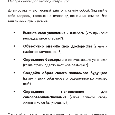
Изображение: pch.vector / freepik.com
Диагностика – это честный диалог с самим собой. Задавайте
себе вопросы, которые не имеют однозначных ответов. Это
ваш личный путь к истине.
Выявите свои увлечения
и интересы (что приносит
неподдельное счастье?).
Объективно оцените свои достоинства
(в чем я
наиболее компетентен?).
Определите барьеры
и ограничивающие установки
(какие страхи сдерживают мое развитие?).
Создайте образ своего желаемого будущего
(каким я вижу себя через определенное количество
лет?).
Определите направления для
самосовершенствования
(какие аспекты своей
жизни я хотел бы улучшить?).
Фиксируйте свои размышления в личном дневнике.