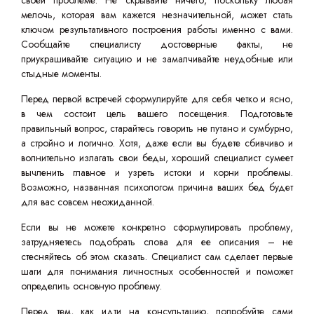
своей проблеме. Не скрывайте ничего, поскольку любая
мелочь, которая вам кажется незначительной, может стать
ключом результативного построения работы именно с вами.
Сообщайте специалисту достоверные факты, не
приукрашивайте ситуацию и не замалчивайте неудобные или
стыдные моменты.
Перед первой встречей сформулируйте для себя четко и ясно,
в чем состоит цель вашего посещения. Подготовьте
правильный вопрос, старайтесь говорить не путано и сумбурно,
а стройно и логично. Хотя, даже если вы будете сбивчиво и
волнительно излагать свои беды, хороший специалист сумеет
вычленить главное и узреть истоки и корни проблемы.
Возможно, названная психологом причина ваших бед будет
для вас совсем неожиданной.
Если вы не можете конкретно сформулировать проблему,
затрудняетесь подобрать слова для ее описания – не
стесняйтесь об этом сказать. Специалист сам сделает первые
шаги для понимания личностных особенностей и поможет
определить основную проблему.
Перед тем, как идти на консультацию, попробуйте сами