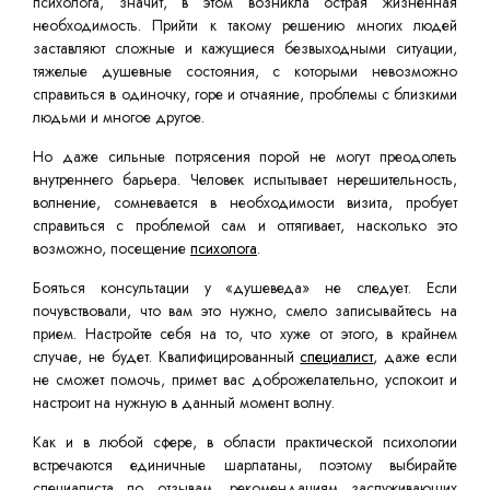
психолога, значит, в этом возникла острая жизненная
необходимость. Прийти к такому решению многих людей
заставляют сложные и кажущиеся безвыходными ситуации,
тяжелые душевные состояния, с которыми невозможно
справиться в одиночку, горе и отчаяние, проблемы с близкими
людьми и многое другое.
Но даже сильные потрясения порой не могут преодолеть
внутреннего барьера. Человек испытывает нерешительность,
волнение, сомневается в необходимости визита, пробует
справиться с проблемой сам и оттягивает, насколько это
возможно, посещение
психолога
.
Бояться консультации у «душеведа» не следует. Если
почувствовали, что вам это нужно, смело записывайтесь на
прием. Настройте себя на то, что хуже от этого, в крайнем
случае, не будет. Квалифицированный
специалист
, даже если
не сможет помочь, примет вас доброжелательно, успокоит и
настроит на нужную в данный момент волну.
Как и в любой сфере, в области практической психологии
встречаются единичные шарлатаны, поэтому выбирайте
специалиста по отзывам, рекомендациям заслуживающих