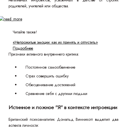
негативных интроектов, усвоенных в детстве от строгих
родителей, учителей или общества.
Читайте также!
«Непрожитые эмоции: как их принять и отпустить»
Подробнее
Признаки активного внутреннего критика:
Постоянное самообвинение
Страх совершить ошибку
Обесценивание достижений
Сравнение себя с другими людьми
Истинное и ложное "Я" в контексте интроекции
Британский психоаналитик Дональд Винникотт выделил два
аспекта личности: