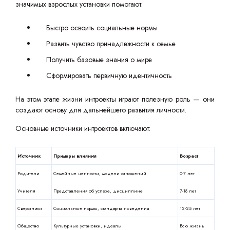
значимых взрослых установки помогают:
Быстро освоить социальные нормы
Развить чувство принадлежности к семье
Получить базовые знания о мире
Сформировать первичную идентичность
На этом этапе жизни интроекты играют полезную роль — они
создают основу для дальнейшего развития личности.
Основные источники интроектов включают:
Источник
Примеры влияния
Возраст
Родители
Семейные ценности, модели отношений
0-7 лет
Учителя
Представления об успехе, дисциплине
7-18 лет
Сверстники
Социальные нормы, стандарты поведения
12-25 лет
Общество
Культурные установки, идеалы
Всю жизнь