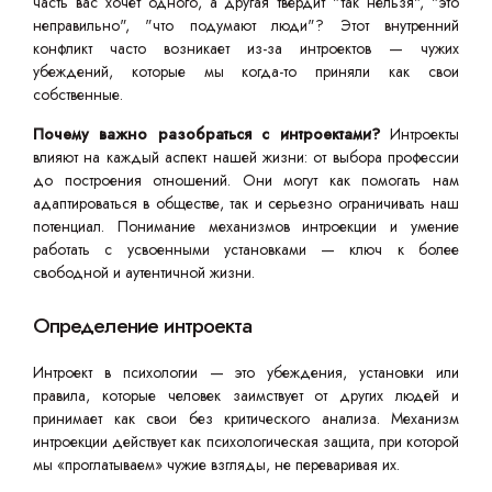
часть вас хочет одного, а другая твердит "так нельзя", "это
неправильно", "что подумают люди"? Этот внутренний
конфликт часто возникает из-за интроектов — чужих
убеждений, которые мы когда-то приняли как свои
собственные.
Почему важно разобраться с интроектами?
Интроекты
влияют на каждый аспект нашей жизни: от выбора профессии
до построения отношений. Они могут как помогать нам
адаптироваться в обществе, так и серьезно ограничивать наш
потенциал. Понимание механизмов интроекции и умение
работать с усвоенными установками — ключ к более
свободной и аутентичной жизни.
Определение интроекта
Интроект в психологии — это убеждения, установки или
правила, которые человек заимствует от других людей и
принимает как свои без критического анализа. Механизм
интроекции действует как психологическая защита, при которой
мы «проглатываем» чужие взгляды, не переваривая их.