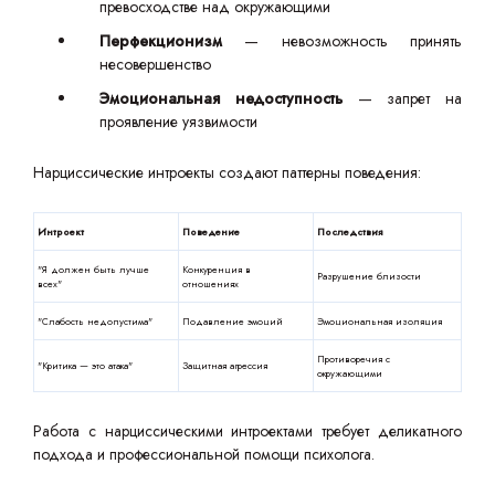
превосходстве над окружающими
Перфекционизм
— невозможность принять
несовершенство
Эмоциональная недоступность
— запрет на
проявление уязвимости
Нарциссические интроекты создают паттерны поведения:
Интроект
Поведение
Последствия
"Я должен быть лучше
Конкуренция в
Разрушение близости
всех"
отношениях
"Слабость недопустима"
Подавление эмоций
Эмоциональная изоляция
Противоречия с
"Критика — это атака"
Защитная агрессия
окружающими
Работа с нарциссическими интроектами требует деликатного
подхода и профессиональной помощи психолога.