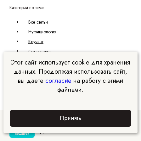
Категории по теме:
Все статьи
Нутрициология
Коучинг
Сексология
Этот сайт использует cookie для хранения
Психология
данных. Продолжая использовать сайт,
Дизайн интерьеров
вы даете
согласие
на работу с этими
Эксперт.PRO
файлами.
Принять
Курсы Академии EDPRO
Забрать
подарок