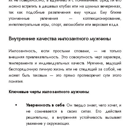
их не поверхностно, а вдумчиво и с пониманием. Вряд ли его
можно встретить в дешевых клубах или на шумных вечеринках,
так как подобные развлечения ему чужды. Ему ближе
утонченные увлечения — коллекционирование,
интеллектуальные игры, спорт, автомобили или верховая езда.
Внутренние качества импозантного мужчины
Импозантность, если простыми словами, — не только
внешняя привлекательность. Это совокупность черт характера,
темперамента и индивидуальных качеств. Мужчина, ведущий
беспорядочную личную жизнь или не следящий за собой, не
может быть таковым — это прямо противоречит сути этого
понятия.
Ключевые черты импозантного мужчины
:
Уверенность в себе
. Он твердо знает, чего хочет, и
не сомневается в своих силах. Его действия
решительны, а внутренняя устойчивость вызывает
уважение у окружающих.