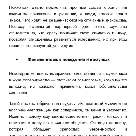
Психологи давно подметили: прочные союзы строятся на
взаимном притяжении и уважении, а люди, которые точно
знают, чего хотят, не размениваются на случайные знакомства.
Поэтому идеальной партнершей для такого мужчины
становится та, что сразу понимает свою симпатию к нему,
позволяя отношениям развиваться естественно, но при этом
остается неприступной для других.
Женственность в поведении и поступках
Некоторые женщины выстраивают свое общение с мужчинами
в духе соперничества — отстаивают равноправие, когда им это
выгодно, но ожидают привилегий, когда обстоятельства
меняются.
Такой подход обречен на неудачу. Импозантный мужчина не
воспринимает женщин как соперников, он ценит и уважает их.
Именно поэтому ему важны естественная грация, мягкость и
гармония в поступках и манере общения. Он ищет женщину,
которая обладает зрелостью, уверенностью и
женственностью, а не ту, кто, несмотря на взрослый возраст,