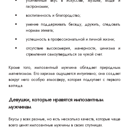
утонченный вкус в искусстве, музыке, моде и
гастрономии;
воспитанность и благородство;
умение поддерживать беседу, дружить, следовать
нормам этикета;
успешность в профессиональной и личной жизни;
отсутствие высокомерия, манерности, цинизма и
стремления самоутвердиться за чужой счет.
Кроме того, импозантный мужчина обладает природным
магнетизмом. Его харизма ощущается интуитивно; она создает
вокруг него особую атмосферу, которая подкупает с первого
взгляда.
Девушки, которые нравятся импозантным
мужчинам
Вкусы у всех разные, но есть несколько качеств, которые чаще
всего ценят импозантные мужчины в своих спутницах.