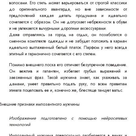
волосами. Его стиль может варьироваться от строгой классики
до оригинального авангарда, но вне зависимости от
предпочтений каждая деталь продумана и идеально
сочетается с образом. Он не допускает небрежности в обуви
и не увлекается вычурными дорогими аксессуарами.
Даже отправляясь за город на отдых, он позаботится о
сменном комплекте одежды и не забудет положить в карман
идеально выглаженный белый платок. Парфюм у него всегда
элитный и гармонично сочетается с его стилем.
Помимо внешнего лоска его отличает безупречное поведение.
Он вежлив и галантен, избегает грубых выражений и
заезженных фраз. Такой мужчина знает, как ухаживать за
дамами, умеет правильно подать руку, по всем правилам
этикета поцеловать ее и, конечно же, блестяще танцует вальс.
Изображение подготовлено с помощью нейросетевых
технологий
Импозантный мужчина превосходно разбирается в винах и