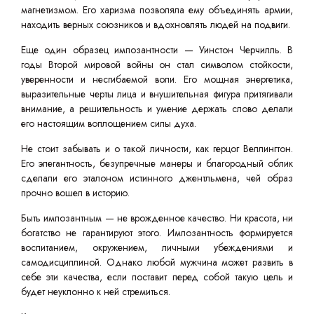
магнетизмом. Его харизма позволяла ему объединять армии,
находить верных союзников и вдохновлять людей на подвиги.
Еще один образец импозантности — Уинстон Черчилль. В
годы Второй мировой войны он стал символом стойкости,
уверенности и несгибаемой воли. Его мощная энергетика,
выразительные черты лица и внушительная фигура притягивали
внимание, а решительность и умение держать слово делали
его настоящим воплощением силы духа.
Не стоит забывать и о такой личности, как герцог Веллингтон.
Его элегантность, безупречные манеры и благородный облик
сделали его эталоном истинного джентльмена, чей образ
прочно вошел в историю.
Быть импозантным — не врожденное качество. Ни красота, ни
богатство не гарантируют этого. Импозантность формируется
воспитанием, окружением, личными убеждениями и
самодисциплиной. Однако любой мужчина может развить в
себе эти качества, если поставит перед собой такую цель и
будет неуклонно к ней стремиться.