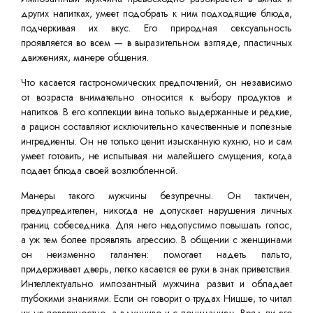
других напитках, умеет подобрать к ним подходящие блюда,
подчеркивая их вкус. Его природная сексуальность
проявляется во всем — в выразительном взгляде, пластичных
движениях, манере общения.
Что касается гастрономических предпочтений, он независимо
от возраста внимательно относится к выбору продуктов и
напитков. В его коллекции вина только выдержанные и редкие,
а рацион составляют исключительно качественные и полезные
ингредиенты. Он не только ценит изысканную кухню, но и сам
умеет готовить, не испытывая ни малейшего смущения, когда
подает блюда своей возлюбленной.
Манеры такого мужчины безупречны. Он тактичен,
предупредителен, никогда не допускает нарушения личных
границ собеседника. Для него недопустимо повышать голос,
а уж тем более проявлять агрессию. В общении с женщинами
он неизменно галантен: помогает надеть пальто,
придерживает дверь, легко касается ее руки в знак приветствия.
Интеллектуально импозантный мужчина развит и обладает
глубокими знаниями. Если он говорит о трудах Ницше, то читал