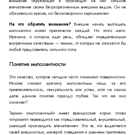
внимание окружающих и производит на них сильное
впечатление своим безукоризненным внешним видом. Он не
обязательно красив, но безоговорочно харизматичен.
На что обратить внимание?
Внешне начать выглядеть
импозантно может практически каждый. Но этого мало.
Мужчина, о котором идет речь, обладает определенными
внутренними качествами — такими, от которых не отказался бы
любой представитель сильного пола.
Понятие импозантности
Это качество, которое сегодня часто понимают поверхностно.
Многие считают мужчину импозантным лишь за его
привлекательность, сексуальность или успех, хотя на самом
деле данное понятие гораздо глубже. Так что же оно
означает?
Термин «импозантный» имеет французские корни: слово
«imposant» переводится как «представительный, внушительный,
умеющий производить впечатление». Это те, кто выделяется
своей внешностью, манерой поведения и умением притягивать