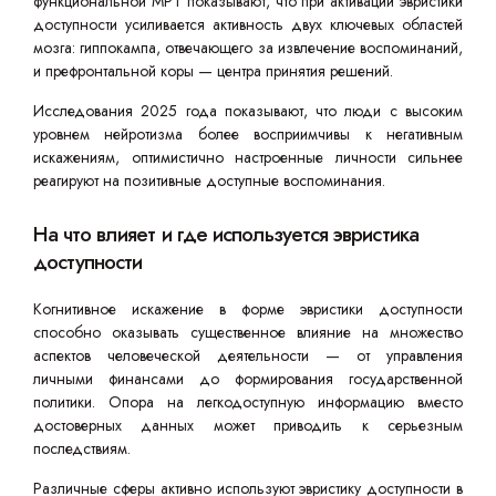
функциональной МРТ показывают, что при активации эвристики
доступности усиливается активность двух ключевых областей
мозга: гиппокампа, отвечающего за извлечение воспоминаний,
и префронтальной коры — центра принятия решений.
Исследования 2025 года показывают, что люди с высоким
уровнем нейротизма более восприимчивы к негативным
искажениям, оптимистично настроенные личности сильнее
реагируют на позитивные доступные воспоминания.
На что влияет и где используется эвристика
доступности
Когнитивное искажение в форме эвристики доступности
способно оказывать существенное влияние на множество
аспектов человеческой деятельности — от управления
личными финансами до формирования государственной
политики. Опора на легкодоступную информацию вместо
достоверных данных может приводить к серьезным
последствиям.
Различные сферы активно используют эвристику доступности в