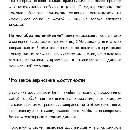
при котором человек считает правильными наиболее простые
для вспоминания события и факты. С одной стороны, это
помогает быстрее принимать решения, основываясь на
имеющимся опыте, с другой – они не всегда являются
верными.
На что обратить внимание?
Влияние эвристики доступности
отмечается в экономике, маркетинге, СМИ, медицине и других
сферах жизни. Чтобы это когнитивное искажение приносило
пользу, важно развивать критическое мышление, использовать
разные источники информации и анализировать данные
официальной статистики.
Что такое эвристика доступности
Эвристика доступности (англ. availability heuristic) представляет
собой особый тип когнитивного искажения, при котором
человек принимает решения, опираясь на информацию, легко
всплывающую в памяти, вместо того чтобы анализировать
более достоверные и точные данные.
Простыми словами, эвристика доступности – это склонность