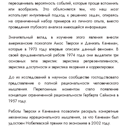
переоценивать вероятность событий, которые проще вспомнить
или вообразить. Это объясняется тем, что наш мозг
использует интуитивный подход к решению задач, опираясь
на ограниченный набор примеров из личного опыта, вместо
проведения глубокого анализа имеющейся информации.
Значительный вклад в изучение этого явления внесли
американские психологи Амос Тверски и Даниэль Канеман,
которые в 1973 году впервые описали данный феномен. В
своей фундаментальной работе 1974 года они выделили три
основных типа эвристик: эвристика репрезентативности,
эвристика доступности и эвристика якорения и корректировки.
До их исследований в научном сообществе господствовало
представление о полной рациональности человеческого
мышления. Переломным моментом стало появление
концепции ограниченной рациональности Герберта Саймона в
1957 году.
Работы Тверски и Канемана позволили раскрыть конкретные
механизмы иррационального мышления, за что Канеман был
удостоен Нобелевской премии по экономике в 2002 году.