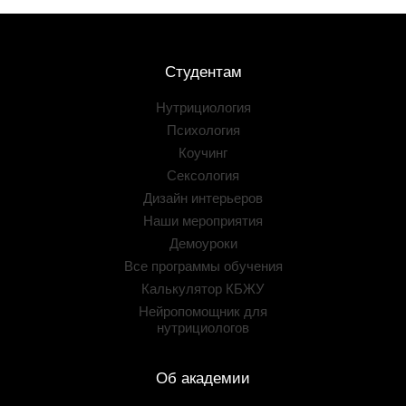
Студентам
Нутрициология
Психология
Коучинг
Сексология
Дизайн интерьеров
Наши мероприятия
Демоуроки
Все программы обучения
Калькулятор КБЖУ
Нейропомощник для
нутрициологов
Об академии