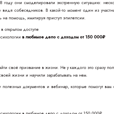
68 году они смоделировали экстренную ситуацию: нес
е видя собеседников. В какой-то момент один из участ
ть на помощь, имитируя приступ эпилепсии.
 в открытом доступе
 психологии
в любимое дело с доходом от 150 000₽
йти своё призвание в жизни. Не у каждого это сразу пол
своей жизни и научили зарабатывать на нем.
 полезных документов и вебинар, которые помогут вам 
 психологии в любимое дело с доходом от 150 000₽