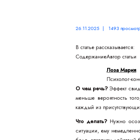
26.11.2025 | 1493 просмот
В статье рассказывается:
Содержание
Автор статьи
Лоза Мария
Психолог-конс
О чем речь?
Эффект свид
меньше вероятность того
каждый из присутствующих
Что делать?
Нужно осозн
ситуации, ему немедленно
беде, алгоритм действий б