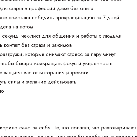
для старта в профессии даже без опыта
орые помогают победить прокрастинацию за 7 дней
 дела на потом
0 секунд: чек-лист для общения и работы с людьми
 контакт без страха и зажимов
разгрузки, которые снимают стресс за пару минут
чтобы быстро возвращать фокус и уверенность
е защитят вас от выгорания и тревоги
уть силы и желание действовать
но
орило само за себя. Те, кто полагал, что разговариваю
стников пытались помочь или хотя бы сообщить о происше