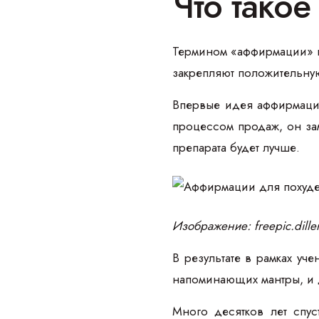
Что тако
Термином «аффирмации» н
закрепляют положительную
Впервые идея аффирмаций
процессом продаж, он зам
препарата будет лучше.
Изображение: freepic.dille
В результате в рамках у
напоминающих мантры, и д
Много десятков лет спу