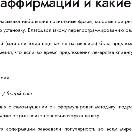
е аффирмации и каки
азывают небольшие позитивные фразы, которые при ре
 установку. Благодаря такому перепрограммированию раз
 (хотя они тогда еще так не назывались) была предлож
етил, что если во время предложения лекарства клиент
r / freepik.com
чения о самовнушении он сформулировал методику, подр
аже открыл психотерапевтическую клинику.
стя аффирмации завоевали популярность во всем мире