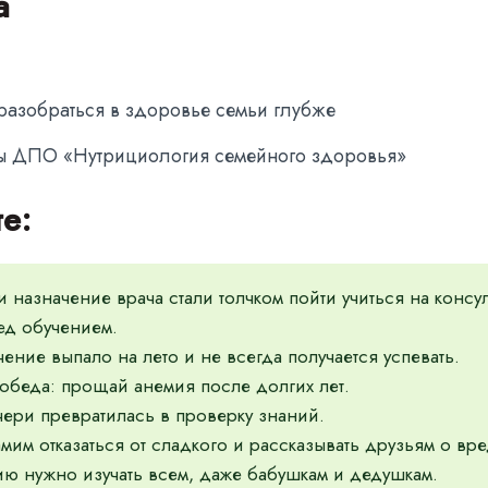
а
разобраться в здоровье семьи глубже
ы ДПО «Нутрициология семейного здоровья»
те:
 назначение врача стали толчком пойти учиться на консул
ед обучением.
чение выпало на лето и не всегда получается успевать.
обеда: прощай анемия после долгих лет.
чери превратилась в проверку знаний.
мим отказаться от сладкого и рассказывать друзьям о вре
ю нужно изучать всем, даже бабушкам и дедушкам.