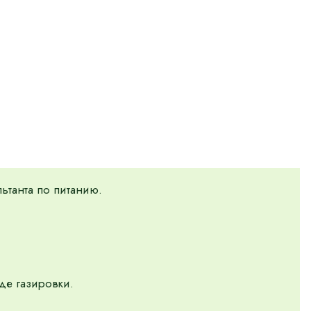
ьтанта по питанию.
де газировки.