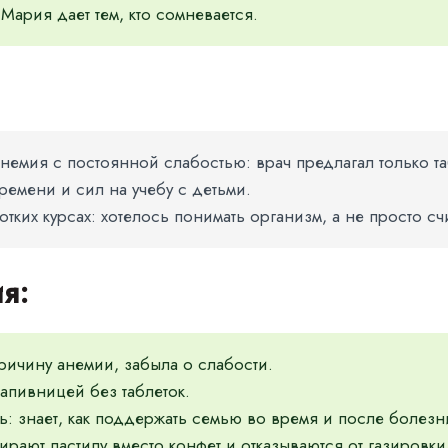
Мария дает тем, кто сомневается.
емия с постоянной слабостью: врач предлагал только та
времени и сил на учебу с детьми.
тких курсах: хотелось понимать организм, а не просто счи
я:
ричину анемии, забыла о слабости.
апивницей без таблеток.
ь: знает, как поддержать семью во время и после болезн
ают пастилу вместо конфет и отказываются от газировки