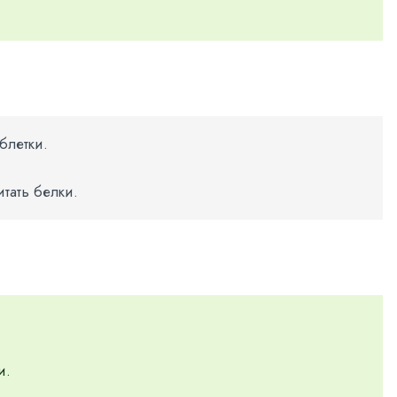
блетки.
тать белки.
и.
.