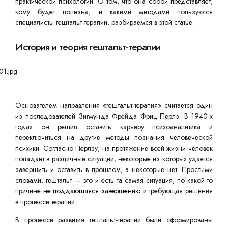
практической психологии. О том, что она собой представляет,
кому будет полезна, и какими методами пользуются
специалисты гештальт-терапии, разбираемся в этой статье.
История и теория гештальт-терапии
Основателем направления «гештальт-терапия» считается один
из последователей Зигмунда Фрейда Фриц Перлз. В 1940-х
годах он решил оставить карьеру психоаналитика и
переключиться на другие методы познания человеческой
психики. Согласно Перлзу, на протяжение всей жизни человек
попадает в различные ситуации, некоторые из которых удается
завершить и оставить в прошлом, а некоторые нет. Простыми
словами, гештальт — это и есть та самая ситуация, по какой-то
причине
не поддающаяся завершению
и требующая решения
в процессе терапии.
В процессе развития гештальт-терапии были сформированы