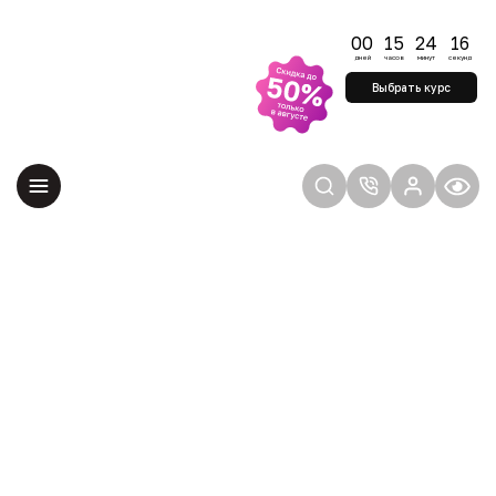
Успейте начать
обучение по
00
15
24
16
старым ценам
дней
часов
минут
секунд
Удерживаем цены до
Выбрать курс
конца августа —
учитесь на выгодных
условиях
Главная
О компании
Текстовые отзывы
Ольга Голышева
ОТЗЫВ О КУРСЕ
«ДИЗАЙНЕР ИНТЕРЬЕРОВ»