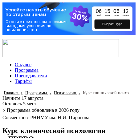
Успейте начать обучение
06
15
05
11
по старым ценам
дней
часов
минут
секунд
Станьте психологом по самым
Выбрать курс
выгодным условиям до
повышения цен
О курсе
Программа
Преподаватели
Тарифы
Главная
Программы
Психология
Курс клинической психологии
Начните 17 августа
Осталось 5 мест
⚡️ Программа обновлена в 2026 году
Совместно с РНИМУ им. Н.И. Пирогова
Курс клинической психологии