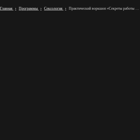
Главная
Программы
Сексология
Практический воркшоп «Секреты работы психолога-сексолога»