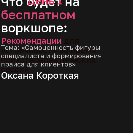
урок
Практический
воркшоп
будет
особенно
полезен,
если вы
хотите: