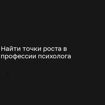
Практики
для ресурсного
состояния и стабильной
работы с клиентом
Доступ к урокам будет
открыт на 7 дней сразу
после
регистрации.
Курс стоимостью
10 000 рублей