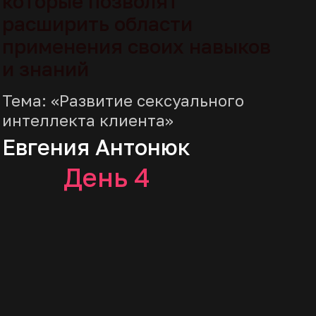
«Психологическое
консультирование в сексологии»
Академии EDPRO
Отзывы
об
образовательной
программе