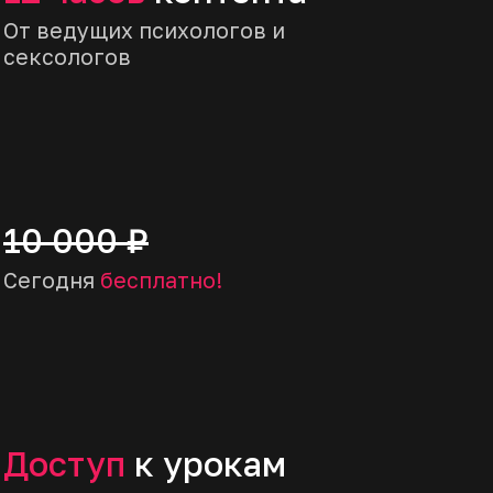
35
45
Практический воркшоп
«Секреты работы
психолога-сексолога»
Зарегистрироваться
Пройдите 4-дневный воркшоп и
научитесь работать с клиентами в
сексуальной сфере