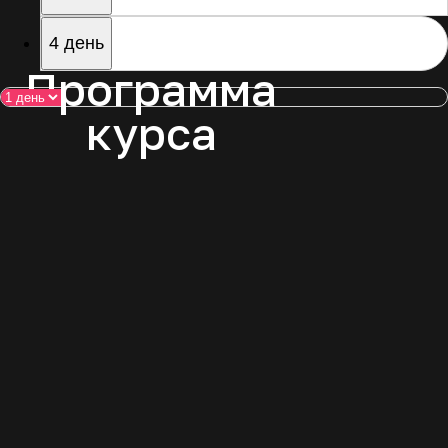
4 день
Тема: «Индивидуальный
стиль специалиста»
Ульяна Бурмистрова
День 2