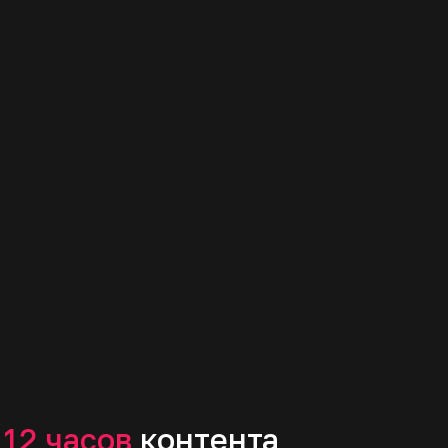
Сразу после регистрации
Дата старта
Учитесь с любого
устройства в спокойном
темпе
До
начала:
дни
минуты
часы
секунды
16
00