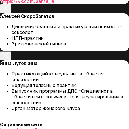
https://vk.com/santa_ia
Алексей Скоробогатов
Дипломированный и практикующий психолог-
сексолог
НЛП-практик
Эриксоновский гипноз
Инна Луговкина
Практикующий консультант в области
сексологии
Ведущая телесных практик
Выпускник программы ДПО «Специалист в
области психологического консультирования в
Найти точки роста в
сексологии»
профессии психолога
Организатор женского клуба
2
Социальные сети