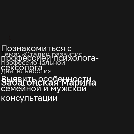
сегодня доступен
БЕСПЛАТНО!
Получите в подарок чек-лист «Как
быстро и эффективно выработать
уверенность в себе».
Торопитесь, акция ограничена!
* и получить подарок
Не надо ждать!
3
Зарегистрироваться
4
Определить пути
монетизации