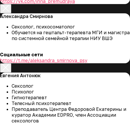
https://vk.com/inna_premudraya
Александра Смирнова
Сексолог, психосоматолог
Обучается на гештальт-терапевта МГИ и магистра
по системной семейной терапии НИУ ВШЭ
1
Познакомиться с
Социальные сети
Тема: «Стадии развития
профессией психолога-
https://t.me/aleksandra_smirnova_psy
профессиональной
сексолога
деятельности»
Выявить особенности
Забагонская Марина
Евгения Антонюк
семейной и мужской
консультации
Сексолог
Психолог
Гипнотерапевт
Телесный психотерапевт
Преподаватель Центра Федоровой Екатерины и
куратор Академии EDPRO, член Ассоциации
сексологов